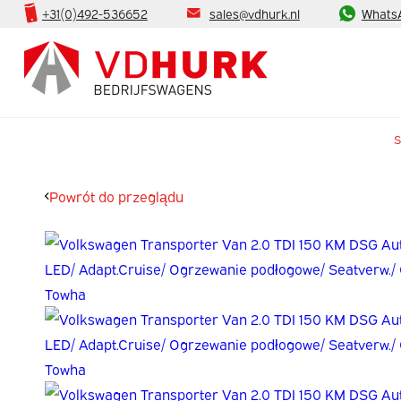
+31(0)492-536652
sales@vdhurk.nl
Whats
S
Powrót do przeglądu