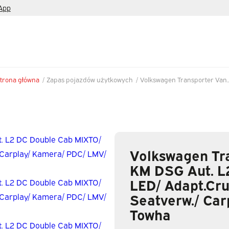
App
trona główna
/
Zapas pojazdów użytkowych
/
Volkswagen Transporter Van..
Volkswagen Tra
KM DSG Aut. L
LED/ Adapt.Cru
Seatverw./ Ca
Towha