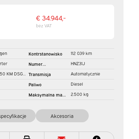
€ 34.944,-
bez VAT
gen
112 039 km
Kontrstanowisko
Ogrzewanie
rter
HNZ31J
Numer
podłogowe/
rejestracyjny
 150 KM DSG
Automatycznie
Transmisja
Seatverw./ Carplay/
 DC Double
Kamera/ PDC/ LMV/
Diesel
Paliwo
TO/ LED/
Towha
2.500 kg
Maksymalna masa
uise/
holowania
specyfikacje
Akcesoria