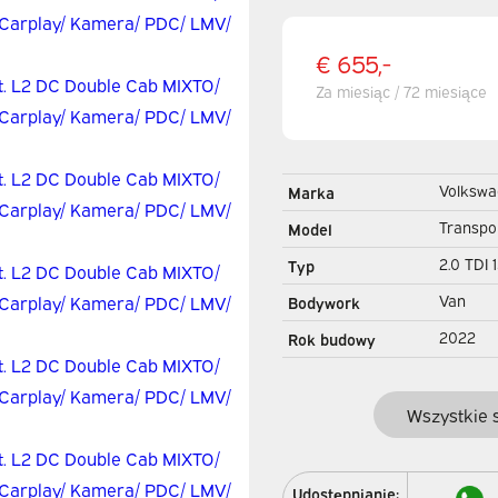
€ 655,-
Za miesiąc / 72 miesiące
Volkswa
Marka
Transpo
Model
2.0 TDI
Typ
Aut. L2
Van
Bodywork
Cab MIX
2022
Rok budowy
Adapt.Cr
Wszystkie 
Udostępnianie: