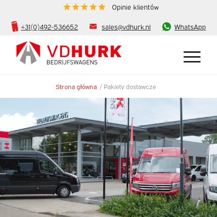
Opinie klientów
+31(0)492-536652
sales@vdhurk.nl
WhatsApp
Strona główna
/
Pakiety dostawcze