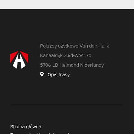
Pojazdy użytkowe Van den Hurk
Kanaaldijk Zuid-West 7b
5706 LD Helmond Niderlandy
Opis trasy
Strona główna