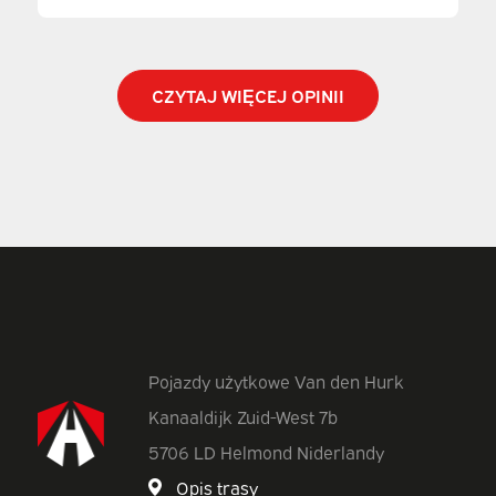
CZYTAJ WIĘCEJ OPINII
Pojazdy użytkowe Van den Hurk
Kanaaldijk Zuid-West 7b
5706 LD Helmond Niderlandy
Opis trasy