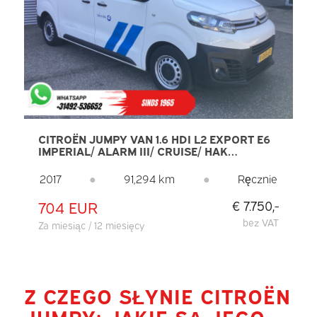
CITROËN JUMPY VAN 1.6 HDI L2 EXPORT E6
IMPERIAL/ ALARM III/ CRUISE/ HAK
HOLOWNICZY/ PDC/ AIRCO
2017
●
91,294 km
●
Ręcznie
704 EUR
€ 7.750,-
bez VAT
Za miesiąc / 12 miesięcy
Z CZEGO SŁYNIE CITROËN
JUMPY: JAKIE SĄ JEGO