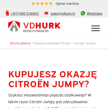
Opinie klientów
+31(0)492-536652
sales@vdhurk.nl
WhatsApp
Strona główna
/
Pojazdy użytkowe Citroën
/
Citroën Jumpy
KUPUJESZ OKAZJĘ
CITROËN JUMPY?
Szukasz niezawodnego pojazdu użytkowego? W
takim razie Citroën Jumpy jest zdecydowanie