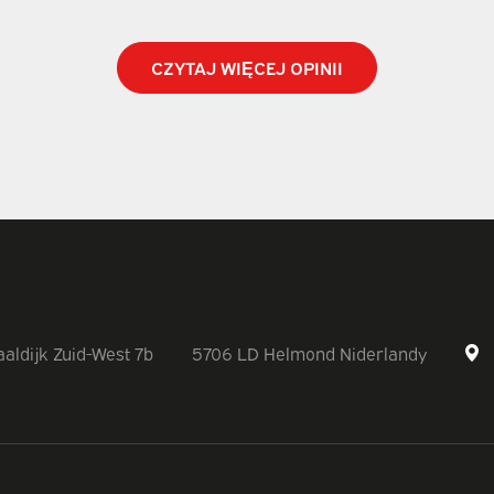
CZYTAJ WIĘCEJ OPINII
aldijk Zuid-West 7b
5706 LD Helmond Niderlandy