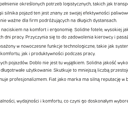
spełnienie określonych potrzeb logistycznych, takich jak trans
 silnika pojazd ten jest znany ze swojej efektywności paliwowe
nie ważne dla firm podróżujących na długich dystansach.
naciskiem na komfort i ergonomię. Solidne fotele, wysokiej ja
 dni pracy. Przyczynia się to do zadowolenia kierowcy i pasa
sażony w nowoczesne funkcje technologiczne, takie jak syste
 komfortu, jak i produktywności podczas pracy.
ych pojazdów. Doblo nie jest tu wyjątkiem. Solidna jakość wyk
ługotrwałe użytkowanie. Skutkuje to mniejszą liczbą przestoj
uje profesjonalizmem. Fiat jako marka ma silną reputację w b
jonalności, wydajności i komfortu, co czyni go doskonałym wy