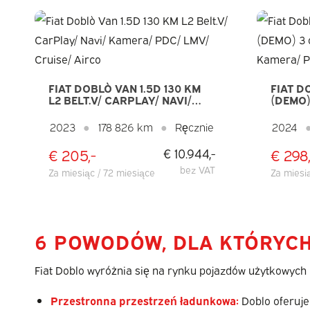
FIAT DOBLÒ VAN 1.5D 130 KM
FIAT D
L2 BELT.V/ CARPLAY/ NAVI/
(DEMO)
KAMERA/ PDC/ LMV/ CRUISE/
SEATVE
AIRCO
CRUISE
2023
●
178 826 km
●
Ręcznie
2024
€ 205,-
€ 298,
€ 10.944,-
bez VAT
Za miesiąc / 72 miesiące
Za miesi
6 POWODÓW, DLA KTÓRYCH
Fiat Doblo wyróżnia się na rynku pojazdów użytkowych 
Przestronna przestrzeń ładunkowa:
Doblo oferuje