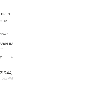
VAN 112
/
km
●
NIKI
21.944,-
bez VAT