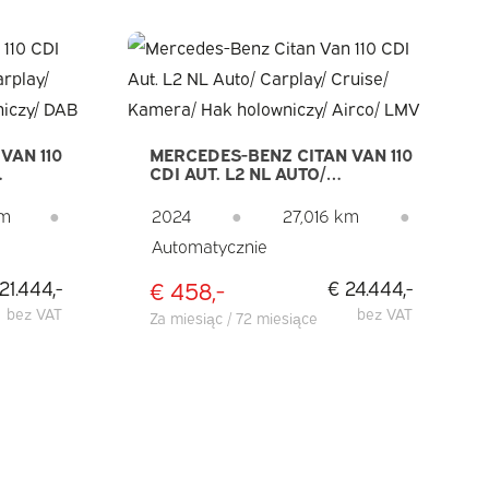
VAN 110
MERCEDES-BENZ CITAN VAN 110
CDI AUT. L2 NL AUTO/
UISE/
CARPLAY/ CRUISE/ KAMERA/
ICZY/
HAK HOLOWNICZY/ AIRCO/
km
●
2024
●
27,016 km
●
LMV
Automatycznie
€ 458,-
21.444,-
€ 24.444,-
bez VAT
bez VAT
Za miesiąc / 72 miesiące