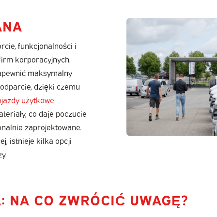
ANA
cie, funkcjonalności i
 firm korporacyjnych.
zapewnić maksymalny
podparcie, dzięki czemu
jazdy użytkowe
eriały, co daje poczucie
jonalnie zaprojektowane.
 istnieje kilka opcji
y.
: NA CO ZWRÓCIĆ UWAGĘ?