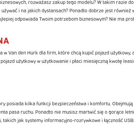
 biznesowych, rozważasz zakup tego modelu? W takim razie do
używać i na jakich dystansach? Ponadto dobrze jest również 
h najlepiej odpowiada Twoim potrzebom biznesowym? Nie ma pr
NA
w Van den Hurk dla firm, które chcą kupić pojazd użytkowy, a
jazd użytkowy w użytkowanie i płaci miesięczną kwotę leasi
óry posiada kilka funkcji bezpieczeństwa i komfortu. Obejmu
tenta pasa ruchu. Ponadto nie musisz martwić się o gorące le
i, takich jak systemy informacyjno-rozrywkowe i łączność USB