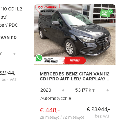
VAN 110
O/
km
●
22.944,-
MERCEDES-BENZ CITAN VAN 112
CDI PRO AUT. LED/ CARPLAY/
bez VAT
KAMERA/ KLIMATYZACJA/
CRUISE/ OGRZEWANIE
2023
●
53 177 km
●
SIEDZEŃ/ HAK HOLOWNICZY
Automatycznie
€ 448,-
€ 23.944,-
bez VAT
Za miesiąc / 72 miesiące