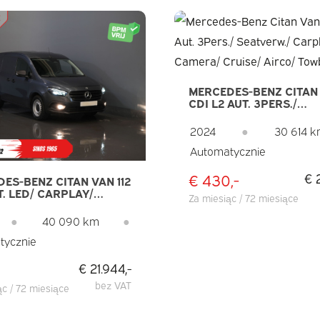
MERCEDES-BENZ CITAN 
CDI L2 AUT. 3PERS./
SEATVERW./ CARPLAY/
CAMERA/ CRUISE/ AIRC
2024
●
30 614 
TOWBAR/ PDC
Automatycznie
€ 430,-
€ 
ES-BENZ CITAN VAN 112
T. LED/ CARPLAY/
Za miesiąc / 72 miesiące
/ SEATVERW./ CRUISE/
A/ DAB
●
40 090 km
●
tycznie
€ 21.944,-
bez VAT
ąc / 72 miesiące