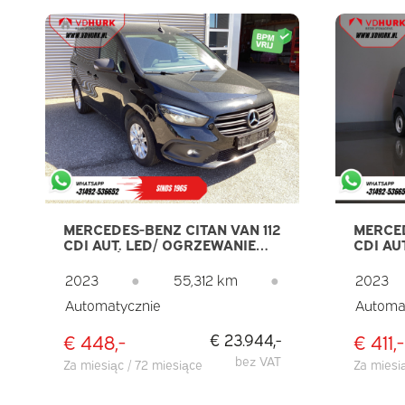
MERCEDES-BENZ CITAN VAN 112
MERCED
CDI AUT. LED/ OGRZEWANIE
CDI AU
SIEDZEŃ/ KEYLESS/ CARPLAY/
3PERS.
NAVI/ KLIMATYZACJA/
KAMER
2023
●
55,312 km
●
2023
KAMERA/ LMV/ HAK
Automatycznie
Automa
HOLOWNICZY
€ 448,-
€ 411,-
€ 23.944,-
bez VAT
Za miesiąc / 72 miesiące
Za miesi