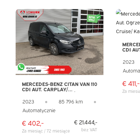
MERCED
CDI AU
SIEDZE
KAMER
2023
DAB
Automa
€ 411,-
MERCEDES-BENZ CITAN VAN 110
CDI AUT. CARPLAY/
Za miesi
OGRZEWANIE SIEDZEŃ/ REJS/
KAMERA/ HAK HOLOWNICZY/
2023
●
85 796 km
●
KLIMATYZACJA
Automatycznie
€ 402,-
€ 21.444,-
bez VAT
Za miesiąc / 72 miesiące