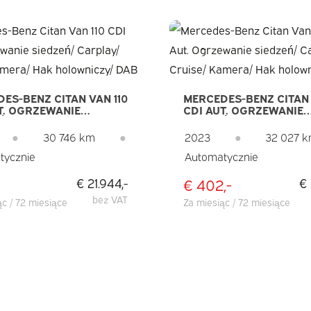
ES-BENZ CITAN VAN 110
MERCEDES-BENZ CITAN 
T. OGRZEWANIE
CDI AUT. OGRZEWANIE
Ń/ CARPLAY/ CRUISE/
SIEDZEŃ/ CARPLAY/ CR
A/ HAK HOLOWNICZY/
KAMERA/ HAK HOLOWN
●
30 746 km
●
2023
●
32 027 
DAB
tycznie
Automatycznie
€ 402,-
€ 21.944,-
€ 
bez VAT
ąc / 72 miesiące
Za miesiąc / 72 miesiące