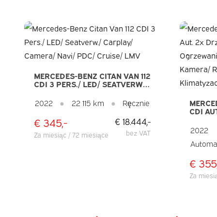
MERCEDES-BENZ CITAN VAN 112
CDI 3 PERS./ LED/ SEATVERW./
CARPLAY/ CAMERA/ NAVI/
PDC/ CRUISE/ LMV
2022
●
22 115 km
●
Ręcznie
MERCED
CDI AU
PRZES
€ 345,-
€ 18.444,-
OGRZEW
2022
bez VAT
Za miesiąc / 72 miesiące
CARPLA
Automa
HOLOW
€ 355
Za miesi