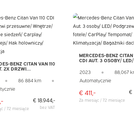
MERCEDES-BENZ CITAN 
CDI AUT. 3 OSOBY/ LED/
ES-BENZ CITAN VAN 110
PODGRZEWANE FOTELE
T. 2X DRZWI
CARPLAY/ TEMPOMAT/
2023
●
88,067 
UWNE/ WNĘTRZE/
KLIMATYZACJA/ BAGAŻ
ANIE SIEDZEŃ/
●
86 884 km
●
Automatycznie
DACHOWE
Y/ KAMERA/ REJS/ HAK
tycznie
NICZY/ KLIMATYZACJA
€ 411,-
€ 
,-
€ 18.944,-
Za miesiąc / 72 miesiące
bez VAT
ąc / 72 miesiące