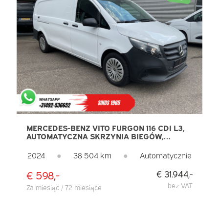
MERCEDES-BENZ VITO FURGON 116 CDI L3,
AUTOMATYCZNA SKRZYNIA BIEGÓW,
PODGRZEWANE FOTELE, UCIĄG 2,5 T,
KAMERA, DRZWI OTWIERANE POD KĄTEM
2024
●
38 504 km
●
Automatycznie
270°, NAWIGACJA, TEMPOMAT, DAB,
KLIMATYZACJA
€ 598,-
€ 31.944,-
bez VAT
Za miesiąc / 72 miesiące