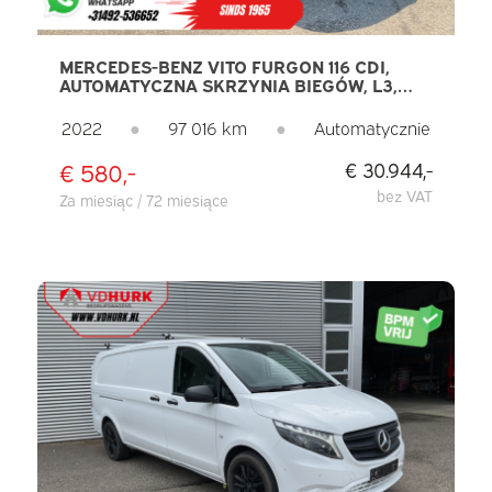
MERCEDES-BENZ VITO FURGON 116 CDI,
AUTOMATYCZNA SKRZYNIA BIEGÓW, L3,
LED / CARPLAY / KAMERA / TEMPOMAT /
PDC / KLIMATYZACJA
2022
●
97 016 km
●
Automatycznie
€ 580,-
€ 30.944,-
bez VAT
Za miesiąc / 72 miesiące