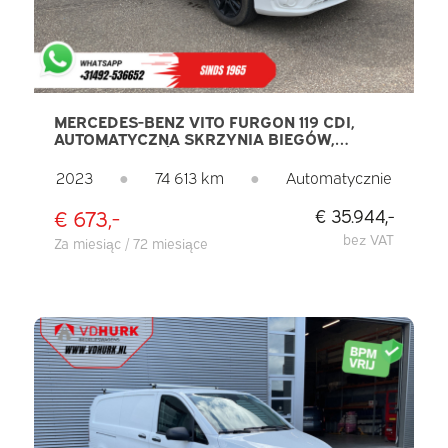
MERCEDES-BENZ VITO FURGON 119 CDI,
AUTOMATYCZNA SKRZYNIA BIEGÓW,
WERSJA L3, OŚWIETLENIE LED, CARPLAY,
PODGRZEWANE FOTELE, OGRZEWANIE
2023
●
74 613 km
●
Automatycznie
POSTOJOWE, NAWIGACJA, TEMPOMAT,
KAMERA, KLIMATYZACJA, FELGI 17”, SYSTEM
€ 673,-
€ 35.944,-
PARKOWANIA PDC, BAGAŻNIKI DACHOWE,
HAK HOLOWNICZY
bez VAT
Za miesiąc / 72 miesiące