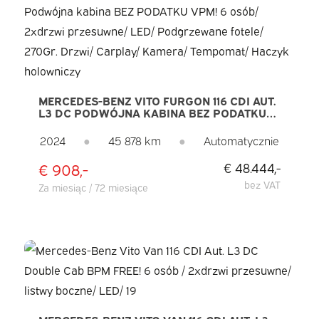
MERCEDES-BENZ VITO FURGON 116 CDI AUT.
L3 DC PODWÓJNA KABINA BEZ PODATKU
VPM! 6 OSÓB/ 2XDRZWI PRZESUWNE/ LED/
PODGRZEWANE FOTELE/ 270GR. DRZWI/
2024
●
45 878 km
●
Automatycznie
CARPLAY/ KAMERA/ TEMPOMAT/ HACZYK
HOLOWNICZY
€ 908,-
€ 48.444,-
bez VAT
Za miesiąc / 72 miesiące