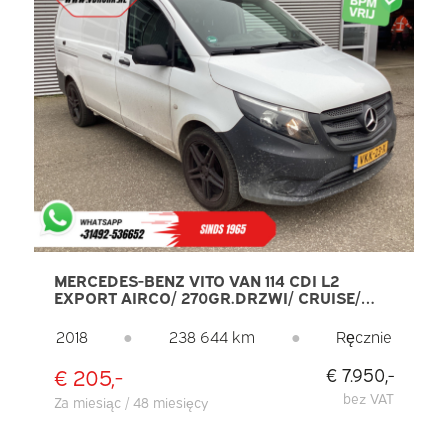
MERCEDES-BENZ VITO VAN 114 CDI L2
EXPORT AIRCO/ 270GR.DRZWI/ CRUISE/
KAMERA/ LMV/ HAK HOLOWNICZY
2018
●
238 644 km
●
Ręcznie
€ 205,-
€ 7.950,-
bez VAT
Za miesiąc / 48 miesięcy