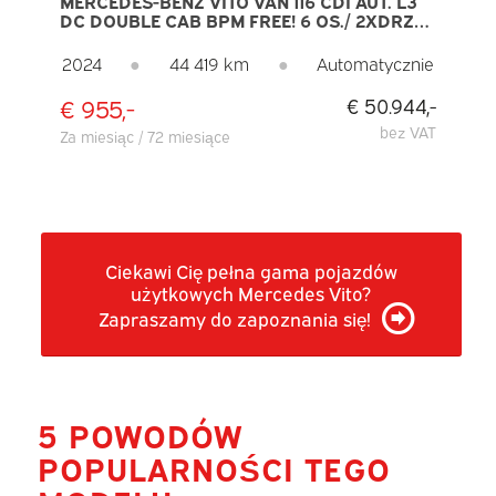
MERCEDES-BENZ VITO VAN 116 CDI AUT. L3
DC DOUBLE CAB BPM FREE! 6 OS./ 2XDRZWI
PRZESUWNE/ LISTWY BOCZNE/ LED/ 19"
AMG/ SEATVERW./ 270GR. DRZWI/
2024
●
44 419 km
●
Automatycznie
CARPLAY/ CA
€ 955,-
€ 50.944,-
bez VAT
Za miesiąc / 72 miesiące
Ciekawi Cię pełna gama pojazdów
użytkowych Mercedes Vito?
Zapraszamy do zapoznania się!
5 POWODÓW
POPULARNOŚCI TEGO