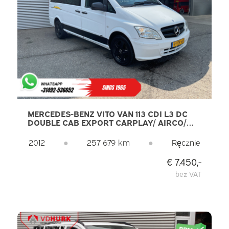
MERCEDES-BENZ VITO VAN 113 CDI L3 DC
DOUBLE CAB EXPORT CARPLAY/ AIRCO/
KAMERA/ 17” LMV/ PDC/ HAK HOLOWNICZY
2012
●
257 679 km
●
Ręcznie
€ 7.450,-
bez VAT