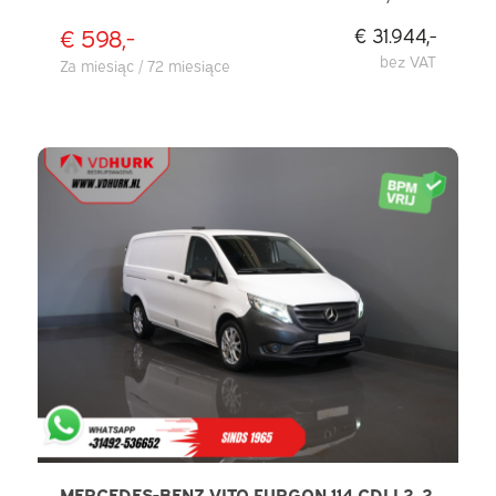
POD KĄTEM 270°, NAWIGACJA, TEMPOMAT,
DAB, KLIMATYZACJA
€ 598,-
€ 31.944,-
bez VAT
Za miesiąc / 72 miesiące
MERCEDES-BENZ VITO FURGON 114 CDI L2, 2