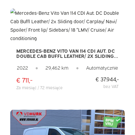
MERCEDES-BENZ VITO VAN 114 CDI AUT. DC
DOUBLE CAB BUFFL LEATHER/ 2X SLIDING
DOOR/ CARPLAY/ NAVI/ SPOILER/ FRONT
LIP/ SIDEBARS/ 18 ”LMV/ CRUISE/ AIR
2022
●
29,462 km
●
Automatycznie
CONDITIONING
€ 711,-
€ 37.944,-
bez VAT
Za miesiąc / 72 miesiące