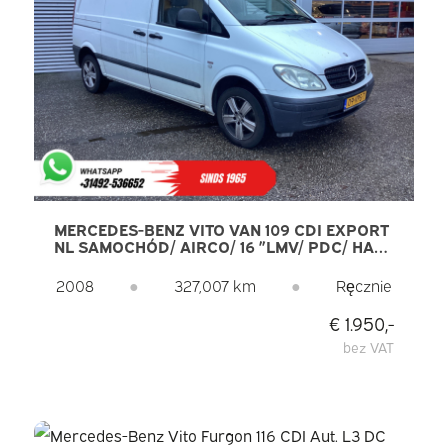
MERCEDES-BENZ VITO VAN 109 CDI EXPORT
NL SAMOCHÓD/ AIRCO/ 16 ”LMV/ PDC/ HAK
HOLOWNICZY/ STOLARZ/ RADIO
2008
●
327,007 km
●
Ręcznie
€ 1.950,-
bez VAT