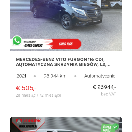
MERCEDES-BENZ VITO FURGON 116 CDI,
AUTOMATYCZNA SKRZYNIA BIEGÓW, L2,
OŚWIETLENIE LED, OGRZEWANIE
POSTOJOWE, PODGRZEWANE FOTELE,
2021
●
98 944 km
●
Automatycznie
CARPLAY, KAMERA, TEMPOMAT, HAK
HOLOWNICZY, KLIMATYZACJA
€ 505,-
€ 26.944,-
bez VAT
Za miesiąc / 72 miesiące