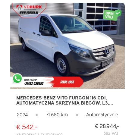
MERCEDES-BENZ VITO FURGON 116 CDI,
AUTOMATYCZNA SKRZYNIA BIEGÓW, L3,
CARPLAY, TEMPOMAT, KLIMATYZACJA,
KAMERA, PDC
2024
●
71 680 km
●
Automatycznie
€ 542,-
€ 28.944,-
bez VAT
Za miesiąc / 72 miesiące