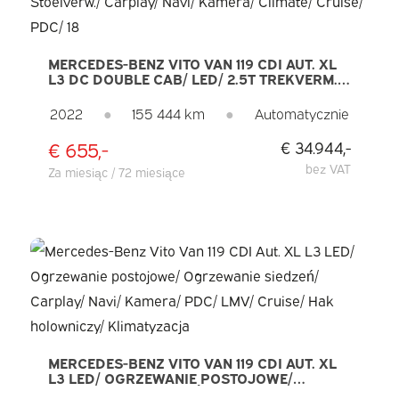
MERCEDES-BENZ VITO VAN 119 CDI AUT. XL
L3 DC DOUBLE CAB/ LED/ 2.5T TREKVERM./
ALARM III/ STOELVERW./ CARPLAY/ NAVI/
KAMERA/ CLIMATE/ CRUISE/ PDC/ 18
2022
●
155 444 km
●
Automatycznie
€ 655,-
€ 34.944,-
bez VAT
Za miesiąc / 72 miesiące
MERCEDES-BENZ VITO VAN 119 CDI AUT. XL
L3 LED/ OGRZEWANIE POSTOJOWE/
OGRZEWANIE SIEDZEŃ/ CARPLAY/ NAVI/