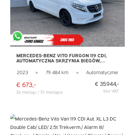
MERCEDES-BENZ VITO FURGON 119 CDI,
AUTOMATYCZNA SKRZYNIA BIEGÓW,
WERSJA L3, OŚWIETLENIE LED, CARPLAY,
PODGRZEWANE FOTELE, OGRZEWANIE
2023
●
79 484 km
●
Automatycznie
POSTOJOWE, NAWIGACJA, TEMPOMAT,
KAMERA, KLIMATYZACJA, FELGI 17”, SYSTEM
€ 673,-
€ 35.944,-
PARKOWANIA PDC, BAGAŻNIKI DACHOWE,
HAK HOLOWNICZY
bez VAT
Za miesiąc / 72 miesiące