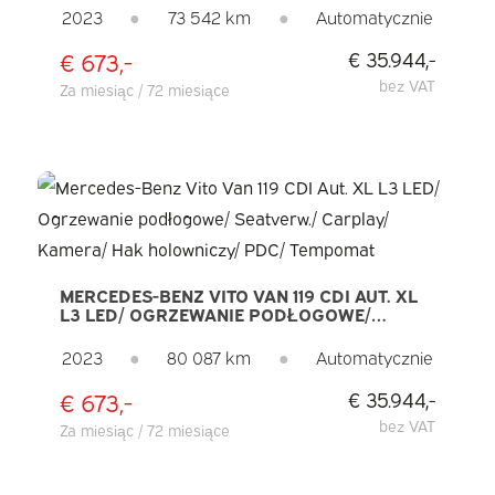
KAMERA/ PDC/ LMV/ CRUISE/ HAK
2023
●
73 542 km
●
Automatycznie
HOLOWNICZY/ KLIMATYZACJA
€ 673,-
€ 35.944,-
bez VAT
Za miesiąc / 72 miesiące
MERCEDES-BENZ VITO VAN 119 CDI AUT. XL
L3 LED/ OGRZEWANIE PODŁOGOWE/
SEATVERW./ CARPLAY/ KAMERA/ HAK
HOLOWNICZY/ PDC/ TEMPOMAT
2023
●
80 087 km
●
Automatycznie
€ 673,-
€ 35.944,-
bez VAT
Za miesiąc / 72 miesiące