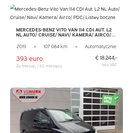
MERCEDES-BENZ VITO VAN 114 CDI AUT. L2
NL AUTO/ CRUISE/ NAVI/ KAMERA/ AIRCO/
PDC/ LISTWY BOCZNE
2019
●
107 084 km
●
Automatycznie
393 euro
€ 18.244,-
bez VAT
Za miesiąc / 60 miesięcy