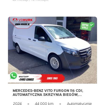
MERCEDES-BENZ VITO FURGON 116 CDI,
AUTOMATYCZNA SKRZYNIA BIEGÓW,
WERSJA L3, PODGRZEWANE SIEDZENIA,
UCIĄG 2,5 T, KAMERA, DRZWI OTWIERANE
2024
●
44 000 km
●
Automatycznie