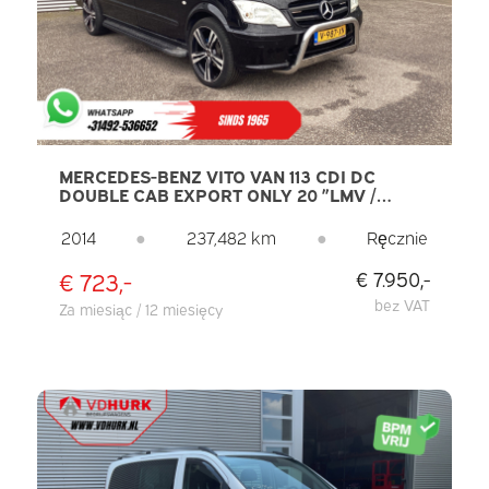
MERCEDES-BENZ VITO VAN 113 CDI DC
DOUBLE CAB EXPORT ONLY 20 ”LMV /
AIRCO / PDC / HAK HOLOWNICZY
2014
●
237,482 km
●
Ręcznie
€ 723,-
€ 7.950,-
bez VAT
Za miesiąc / 12 miesięcy