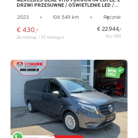
DRZWI PRZESUWNE / OŚWIETLENIE LED /
CARPLAY / KAMERA / TEMPOMAT / FELGI 17”
LMV / HAK HOLOWNICZY
2023
●
106 549 km
●
Ręcznie
€ 430,-
€ 22.944,-
bez VAT
Za miesiąc / 72 miesiące