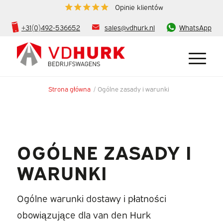
Opinie klientów
+31(0)492-536652
sales@vdhurk.nl
WhatsApp
Strona główna
/
Ogólne zasady i warunki
OGÓLNE ZASADY I
WARUNKI
Ogólne warunki dostawy i płatności
obowiązujące dla van den Hurk