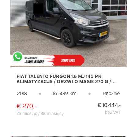
FIAT TALENTO FURGON 1.6 MJ 145 PK
KLIMATYZACJA / DRZWI O MASIE 270 G /
NAWIGACJA / TEMPOMAT / KAMERA /
LISTWY BOCZNE / FELGI 17” LMV / PDC /
2018
●
161 489 km
●
Ręcznie
HAK HOLOWNICZY
€ 270,-
€ 10.444,-
bez VAT
Za miesiąc / 48 miesięcy