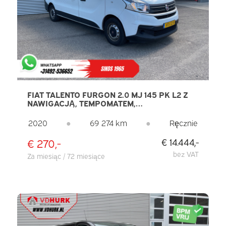
FIAT TALENTO FURGON 2.0 MJ 145 PK L2 Z
NAWIGACJĄ, TEMPOMATEM,
KLIMATYZACJĄ, CZUJNIKAMI PARKOWANIA
I HAKIEM HOLOWNICZYM
2020
●
69 274 km
●
Ręcznie
€ 270,-
€ 14.444,-
bez VAT
Za miesiąc / 72 miesiące