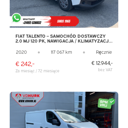
FIAT TALENTO – SAMOCHÓD DOSTAWCZY
2.0 MJ 120 PK, NAWIGACJA / KLIMATYZACJA
/ TEMPOMAT / DACHOWY BAGAŻNIK /
CZUJNIKI PARKOWANIA / HAK HOLOWNICZY
2020
●
117 067 km
●
Ręcznie
€ 242,-
€ 12.944,-
bez VAT
Za miesiąc / 72 miesiące