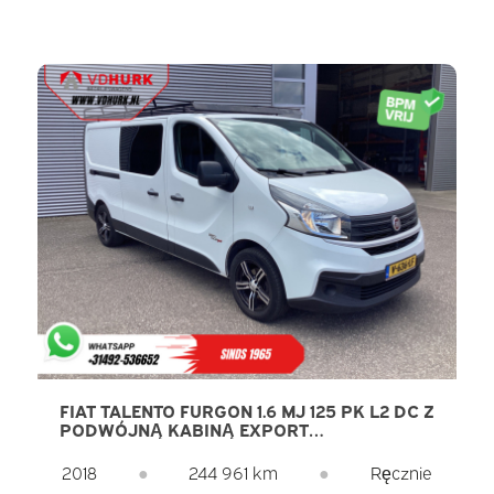
FIAT TALENTO FURGON 1.6 MJ 125 PK L2 DC Z
PODWÓJNĄ KABINĄ EXPORT
KLIMATYZACJA/ ANDROID/ KAMERA/
BAGAŻNIK DACHOWY
2018
●
244 961 km
●
Ręcznie