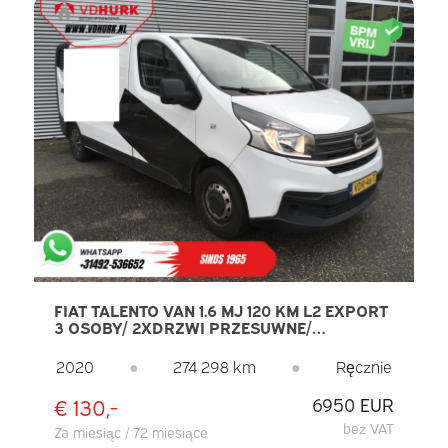
FIAT TALENTO VAN 1.6 MJ 120 KM L2 EXPORT
3 OSOBY/ 2XDRZWI PRZESUWNE/
NAWIGACJA/ KLIMATYZACJA/ PDC/ HAK
HOLOWNICZY
2020
●
274 298 km
●
Ręcznie
€ 130,-
6950 EUR
bez VAT
Za miesiąc / 72 miesiące