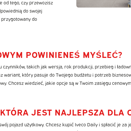
e od tego, czy przewozisz
dpowiednią do swojej
e przygotowany do
NOWYM POWINIENEŚ MYŚLEĆ?
zynników, takich jak wersja, rok produkcji, przebieg i ładown
z wariant, który pasuje do Twojego budżetu i potrzeb bizneso
wy. Chcesz wiedzieć, jakie opcje są w Twoim zasięgu cenowym
KTÓRA JEST NAJLEPSZA DLA C
ój pojazd użytkowy. Chcesz kupić Iveco Daily i spłacić je za 