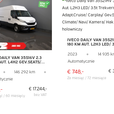
IVECO DAILY VAN 35S21
180 KM AUT. L2H3 LED/ 
TREKVERM./ ADAPT.CRU
CARPLAY/ GEV.STOEL./
2023
●
14 935 
CLIMATE/ NAVI/ KAMER
DAILY VAN 35S16V 2.3
Automatycznie
HOLOWNICZY
AUT. L4H2 GEV.SEATS/
REKVERM./
€ 748,-
€ 
DEUREN/ CARPLAY/
●
146 292 km
●
/ CLIMATE/ CRUISE
Za miesiąc / 72 miesiące
tycznie
,-
€ 17.244,-
bez VAT
ąc / 60 miesięcy