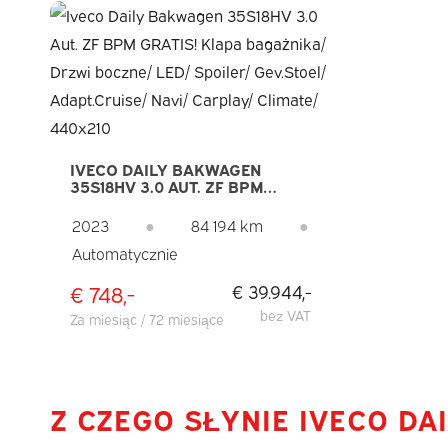
IVECO DAILY BAKWAGEN
35S18HV 3.0 AUT. ZF BPM
GRATIS! KLAPA BAGAŻNIKA/
DRZWI BOCZNE/ LED/
2023
●
84 194 km
●
SPOILER/ GEV.STOEL/
Automatycznie
ADAPT.CRUISE/ NAVI/
CARPLAY/ CLIMATE/ 440X210
€ 748,-
€ 39.944,-
bez VAT
Za miesiąc / 72 miesiące
Z CZEGO SŁYNIE IVECO DAI