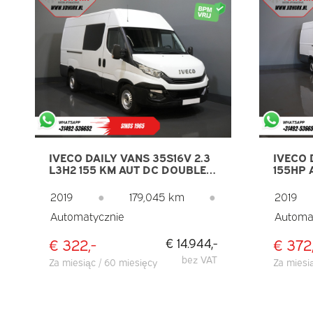
IVECO DAILY VANS 35S16V 2.3
IVECO 
L3H2 155 KM AUT DC DOUBLE
155HP 
CAB EXPORT ONLY 3.5T
3.5T T
HOLOWANIE/ KLIMATYZACJA/
270GR.
2019
●
179,045 km
●
2019
REJS/ KAMERA/ HAK
CAMERA
Automatycznie
Automa
HOLOWNICZY
€ 322,-
€ 372
€ 14.944,-
bez VAT
Za miesiąc / 60 miesięcy
Za miesi