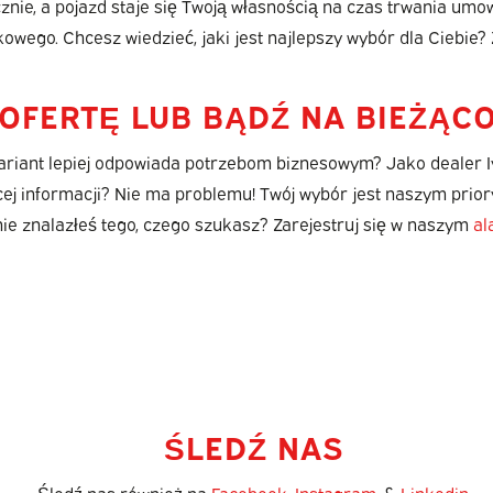
cznie, a pojazd staje się Twoją własnością na czas trwania um
wego. Chcesz wiedzieć, jaki jest najlepszy wybór dla Ciebie
OFERTĘ LUB BĄDŹ NA BIEŻĄC
 wariant lepiej odpowiada potrzebom biznesowym? Jako dealer
ej informacji? Nie ma problemu! Twój wybór jest naszym prior
 nie znalazłeś tego, czego szukasz? Zarejestruj się w naszym
al
ŚLEDŹ NAS
Śledź nas również na
Facebook
,
Instagram
, &
Linkedin