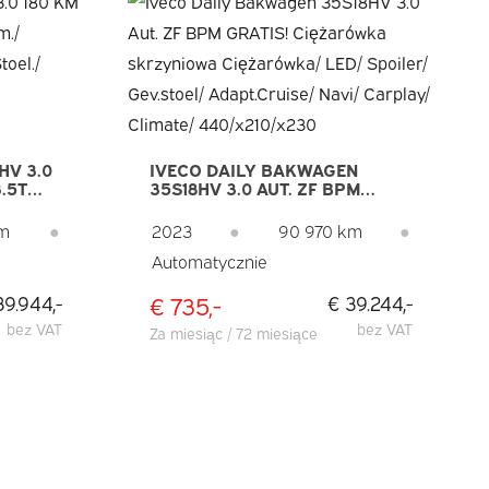
HV 3.0
IVECO DAILY BAKWAGEN
3.5T
35S18HV 3.0 AUT. ZF BPM
ISE/
GRATIS! CIĘŻARÓWKA
SKRZYNIOWA CIĘŻARÓWKA/
km
●
2023
●
90 970 km
●
A/ HAK
LED/ SPOILER/ GEV.STOEL/
Automatycznie
ADAPT.CRUISE/ NAVI/
CARPLAY/ CLIMATE/
440/X210/X230
€ 735,-
39.944,-
€ 39.244,-
bez VAT
bez VAT
Za miesiąc / 72 miesiące