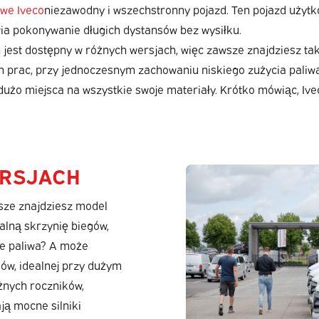
owe Iveco
niezawodny i wszechstronny pojazd. Ten pojazd użytk
wia pokonywanie długich dystansów bez wysiłku.
 ten jest dostępny w różnych wersjach, więc zawsze znajdziesz
ich prac, przy jednoczesnym zachowaniu niskiego zużycia paliw
żo miejsca na wszystkie swoje materiały. Krótko mówiąc, Ivec
ERSJACH
wsze znajdziesz model
lną skrzynię biegów,
ie paliwa? A może
ów, idealnej przy dużym
żnych roczników,
ją mocne silniki