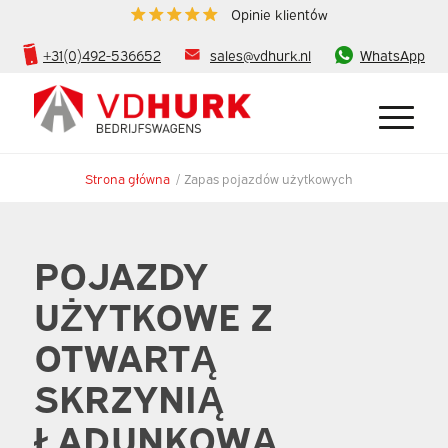
Opinie klientów
+31(0)492-536652
sales@vdhurk.nl
WhatsApp
Strona główna
/
Zapas pojazdów użytkowych
POJAZDY
UŻYTKOWE Z
OTWARTĄ
SKRZYNIĄ
ŁADUNKOWĄ