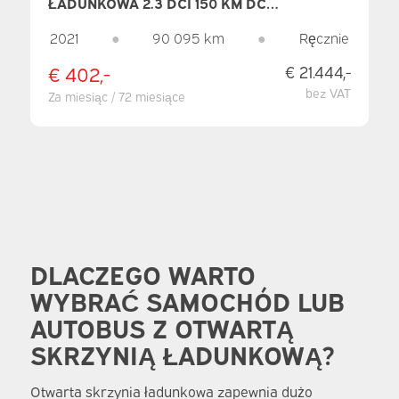
ŁADUNKOWA 2.3 DCI 150 KM DC
PODWÓJNA KABINA OTWARTA SKRZYNIA
ŁADUNKOWA/ 7 OSÓB/ 2.5T TREKVERM./
2021
●
90 095 km
●
Ręcznie
AIRCO/ HAK HOLOWNICZY/ 242X204X40/
PICK-UP
€ 402,-
€ 21.444,-
bez VAT
Za miesiąc / 72 miesiące
DLACZEGO WARTO
WYBRAĆ SAMOCHÓD LUB
AUTOBUS Z OTWARTĄ
SKRZYNIĄ ŁADUNKOWĄ?
Otwarta skrzynia ładunkowa zapewnia dużo