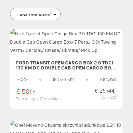
FORD TRANSIT OPEN CARGO BOX 2.0 TDCI
130 KM DC DOUBLE CAB OPEN CARGO BOX/
7 PERS./ 3.0T TOWING VERM./ CARPLAY/
CRUISE/ CLIMATE/ PICK UP
2023
●
18 533 km
●
Ręcznie
€ 501,-
€ 26.744,-
bez VAT
Za miesiąc / 72 miesiące