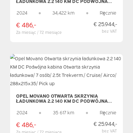
ŁADUNKOWA 2.2 140 KM DC PODWÓJNA
KABINA OTWARTA SKRZYNIA ŁADUNKOWA/
7 OSÓB/ 2.5T TREKVERM./ CRUISE/ AIRCO/
2024
●
34,422 km
●
Ręcznie
288X215X35/ PICK UP
€ 486,-
€ 25.944,-
bez VAT
Za miesiąc / 72 miesiące
OPEL MOVANO OTWARTA SKRZYNIA
ŁADUNKOWA 2.2 140 KM DC PODWÓJNA
KABINA OTWARTA SKRZYNIA ŁADUNKOWA/
7 OSÓB/ 2.5T TREKVERM./ CRUISE/ AIRCO/
2024
●
35 617 km
●
Ręcznie
288X215X35/ PICK UP
€ 486,-
€ 25.944,-
bez VAT
Za miesiąc / 72 miesiące