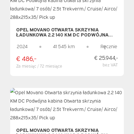
OPEL MOVANO OTWARTA SKRZYNIA
ŁADUNKOWA 2.2 140 KM DC PODWÓJNA
KABINA OTWARTA SKRZYNIA ŁADUNKOWA/
7 OSÓB/ 2.5T TREKVERM./ CRUISE/ AIRCO/
2024
●
41 545 km
●
Ręcznie
288X215X35/ PICK UP
€ 486,-
€ 25.944,-
bez VAT
Za miesiąc / 72 miesiące
OPEL MOVANO OTWARTA SKRZYNIA