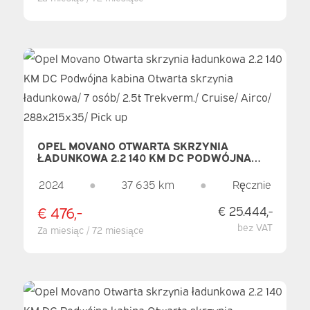
OPEL MOVANO OTWARTA SKRZYNIA
ŁADUNKOWA 2.2 140 KM DC PODWÓJNA
KABINA OTWARTA SKRZYNIA ŁADUNKOWA/
7 OSÓB/ 2.5T TREKVERM./ CRUISE/ AIRCO/
2024
●
37 635 km
●
Ręcznie
288X215X35/ PICK UP
€ 476,-
€ 25.444,-
bez VAT
Za miesiąc / 72 miesiące