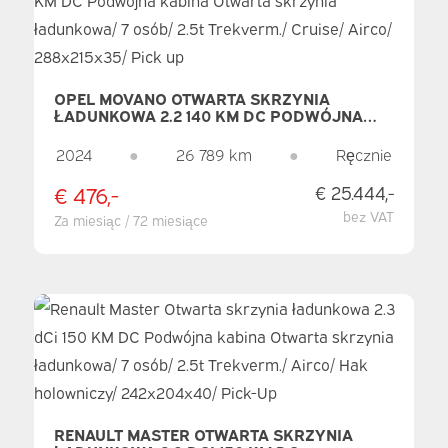
OPEL MOVANO OTWARTA SKRZYNIA
ŁADUNKOWA 2.2 140 KM DC PODWÓJNA
KABINA OTWARTA SKRZYNIA ŁADUNKOWA/
7 OSÓB/ 2.5T TREKVERM./ CRUISE/ AIRCO/
2024
●
26 789 km
●
Ręcznie
288X215X35/ PICK UP
€ 476,-
€ 25.444,-
bez VAT
Za miesiąc / 72 miesiące
RENAULT MASTER OTWARTA SKRZYNIA