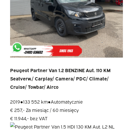
Peugeot Partner Van 1.2 BENZINE Aut. 110 KM
Seatverw./ Carplay/ Camera/ PDC/ Climate/
Cruise/ Towbar/ Airco
2019
●
133 552 km
●
Automatycznie
€ 257,-
Za miesiąc / 60 miesięcy
€ 11.944,-
bez VAT