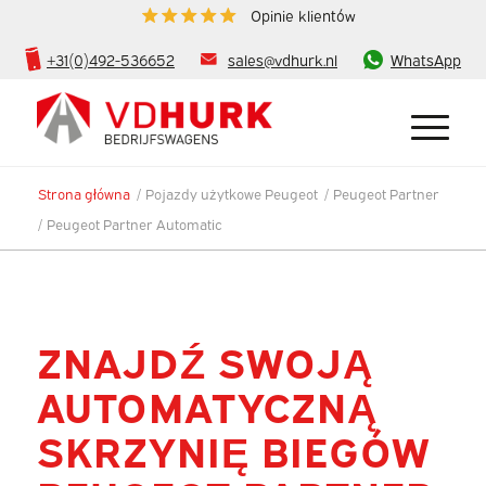
Opinie klientów
+31(0)492-536652
sales@vdhurk.nl
WhatsApp
Strona główna
/
Pojazdy użytkowe Peugeot
/
Peugeot Partner
/
Peugeot Partner Automatic
ZNAJDŹ SWOJĄ
AUTOMATYCZNĄ
SKRZYNIĘ BIEGÓW