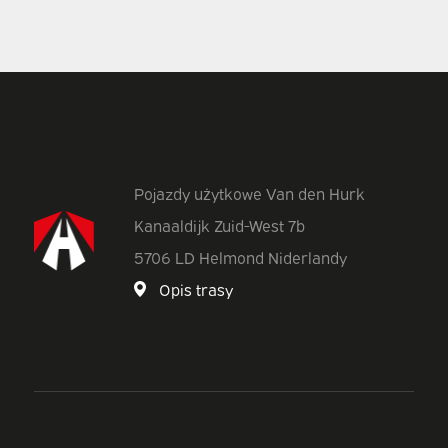
Pojazdy użytkowe Van den Hurk
Kanaaldijk Zuid-West 7b
5706 LD Helmond Niderlandy
Opis trasy