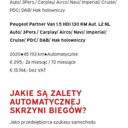
Peugeot Partner Van 1.5 HDI 130 KM Aut. L2 NL
Auto/ 3Pers./ Carplay/ Airco/ Navi/ Imperial/
Cruise/ PDC/ DAB/ Hak holowniczy
2020
●
45 193 km
●
Automatycznie
€ 295,-
Za miesiąc / 72 miesiące
€ 15.744,-
bez VAT
JAKIE SĄ ZALETY
AUTOMATYCZNEJ
SKRZYNI BIEGÓW?
Jako przedsiębiorca szukasz samochodu