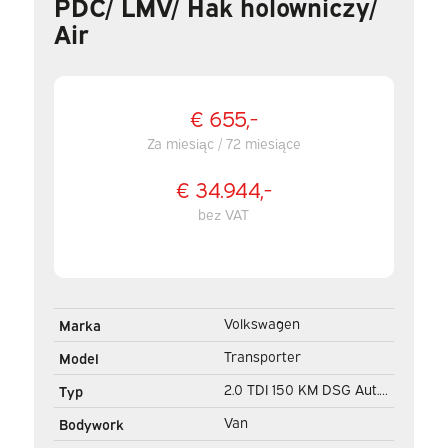
PDC/ LMV/ Hak holowniczy/
Air
€ 655,-
Za miesiąc / 72 miesiące
€ 34.944,-
bez VAT
Volkswagen
Marka
Transporter
Model
2.0 TDI 150 KM DSG Aut.
Typ
L2 DC Double Cab LED/
Van
Bodywork
Adapt.Cruise/ Ogrzewanie