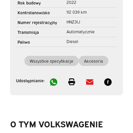
2022
Rok budowy
postojowe/ Ogrzewanie
112 039 km
Kontrstanowisko
siedzeń/ Carplay/ Kamera/
HNZ31J
Numer rejestracyjny
PDC/ LMV/ Hak
Automatycznie
Transmisja
holowniczy/ Air
Diesel
Paliwo
Wszystkie specyfikacje
Akcesoria
Udostępnianie:
O TYM VOLKSWAGENIE