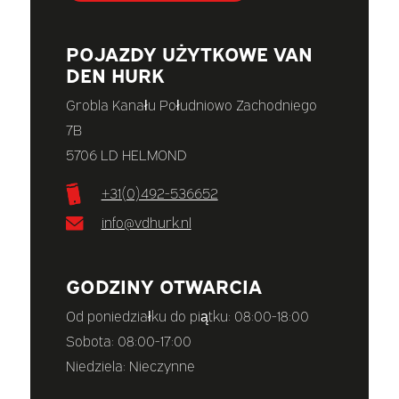
POJAZDY UŻYTKOWE VAN
DEN HURK
Grobla Kanału Południowo Zachodniego
7B
5706 LD HELMOND
+31(0)492-536652
info@vdhurk.nl
GODZINY OTWARCIA
Od poniedziałku do piątku: 08:00-18:00
Sobota: 08:00-17:00
Niedziela: Nieczynne