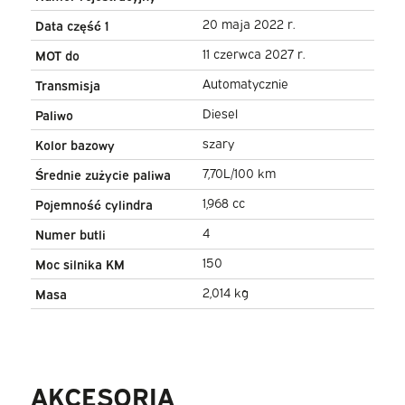
PDC/ LMV/ Hak holowniczy/
20 maja 2022 r.
Data część 1
Air
11 czerwca 2027 r.
MOT do
Automatycznie
Transmisja
Diesel
Paliwo
szary
Kolor bazowy
7,70L/100 km
Średnie zużycie paliwa
1,968 cc
Pojemność cylindra
4
Numer butli
150
Moc silnika KM
2,014 kg
Masa
AKCESORIA