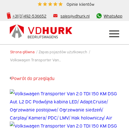
Opinie klientów
+31(0)492-536652
sales@vdhurk.nl
WhatsApp
Strona główna
/
Zapas pojazdów użytkowych
/
Volkswagen Transporter Van...
Powrót do przeglądu