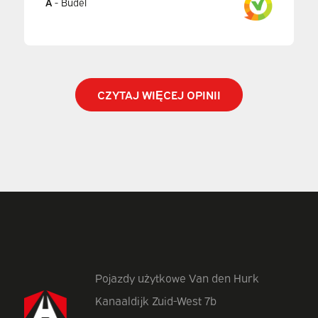
A
-
Budel
CZYTAJ WIĘCEJ OPINII
Pojazdy użytkowe Van den Hurk
Kanaaldijk Zuid-West 7b