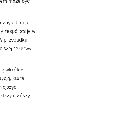
niem może być
leżny od tego
y zespół staje w
 W przypadku
ejszej rezerwy
się wkrótce
ycją, która
niejszyć
stszy i tańszy