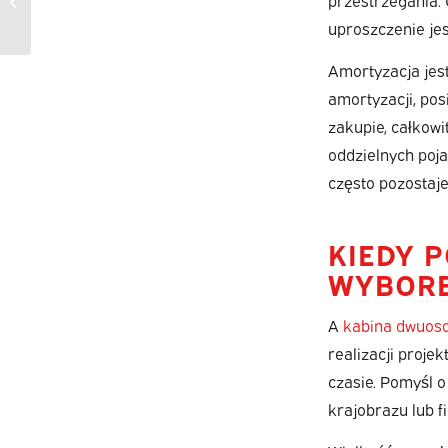
dostawczego z
uproszczenie jes
podwójną kabiną?
Amortyzacja jest
amortyzacji, po
zakupie, całkowi
oddzielnych poj
często pozostaje
KIEDY 
WYBORE
A
kabina dwuos
realizacji proj
czasie. Pomyśl o
krajobrazu lub 