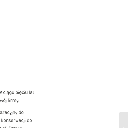
 ciągu pięciu lat
ój firmy.
stracyjny do
 konserwacji do
eli firm to