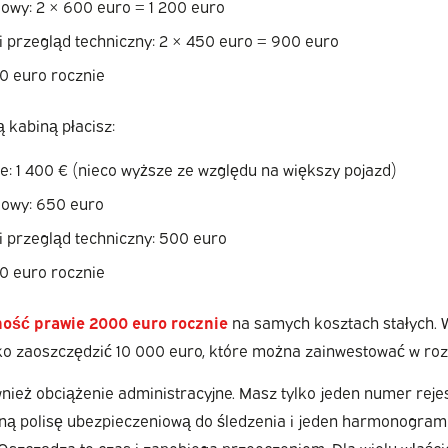
owy: 2 × 600 euro = 1 200 euro
i przegląd techniczny: 2 × 450 euro = 900 euro
00 euro rocznie
 kabiną płacisz:
e: 1 400 € (nieco wyższe ze względu na większy pojazd)
owy: 650 euro
i przegląd techniczny: 500 euro
50 euro rocznie
ość prawie 2000 euro rocznie
na samych kosztach stałych. W
ko zaoszczędzić 10 000 euro, które można zainwestować w rozw
nież obciążenie administracyjne. Masz tylko jeden numer reje
dną polisę ubezpieczeniową do śledzenia i jeden harmonogram
Oszczędza to czas i zapobiega przeoczeniom. Dla wielu właścici