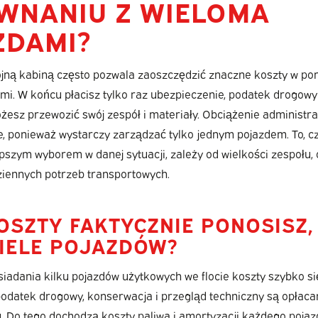
WNANIU Z WIELOMA
ZDAMI?
ójną kabiną często pozwala zaoszczędzić znaczne koszty w po
i. W końcu płacisz tylko raz ubezpieczenie, podatek drogowy 
esz przewozić swój zespół i materiały. Obciążenie administra
e, ponieważ wystarczy zarządzać tylko jednym pojazdem. To, c
epszym wyborem w danej sytuacji, zależy od wielkości zespołu,
ziennych potrzeb transportowych.
OSZTY FAKTYCZNIE PONOSISZ,
IELE POJAZDÓW?
adania kilku pojazdów użytkowych we flocie koszty szybko się
odatek drogowy, konserwacja i przegląd techniczny są opłacan
. Do tego dochodzą koszty paliwa i amortyzacji każdego pojaz