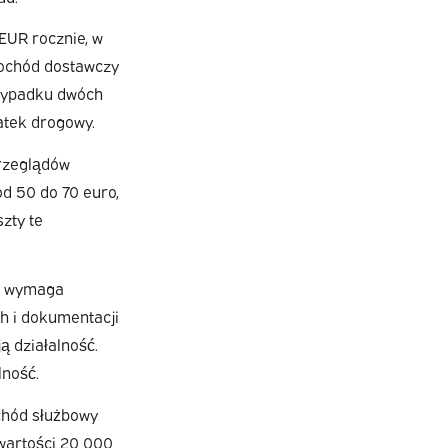
EUR rocznie, w
mochód dostawczy
rzypadku dwóch
atek drogowy.
przeglądów
od 50 do 70 euro,
zty te
zd wymaga
h i dokumentacji
ą działalność.
lność.
chód służbowy
 wartości 20 000