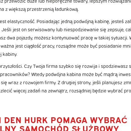
sz przewozić duże lub nieporęczne towary, lepszym rozwiąza
na z większą przestrzenią ładunkową.
jest elastyczność. Posiadając jedną podwójną kabinę, jesteś za
 Jeśli jest on serwisowany lub niespodziewanie się zepsuje, cał
asz dwa pojazdy, możesz kontynuować pracę w takiej sytuacji.
h ważna jest ciągłość pracy, rozsądne może być posiadanie mni
 kabiny.
rzyszłości. Czy Twoja firma szybko się rozwija i spodziewasz 
j pracowników? Wtedy podwójna kabina może być mądrą inwest
się wraz z rozwojem firmy. Z drugiej strony, jeśli planujesz zm
 zlecić więcej zadań na zewnątrz, rozsądniej będzie wybrać pro
N DEN HURK POMAGA WYBRAĆ
LNY SAMOCHÓD SŁUŻBOWY