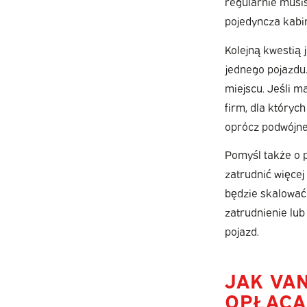
regularnie musi
pojedyncza kabi
Kolejną kwestią 
jednego pojazdu.
miejscu. Jeśli m
firm, dla któryc
oprócz podwójnej
Pomyśl także o p
zatrudnić więce
będzie skalować 
zatrudnienie lub
pojazd.
JAK VA
OPŁACA