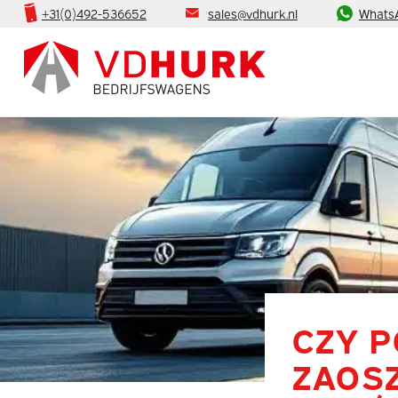
+31(0)492-536652
sales@vdhurk.nl
Whats
CZY 
ZAOS