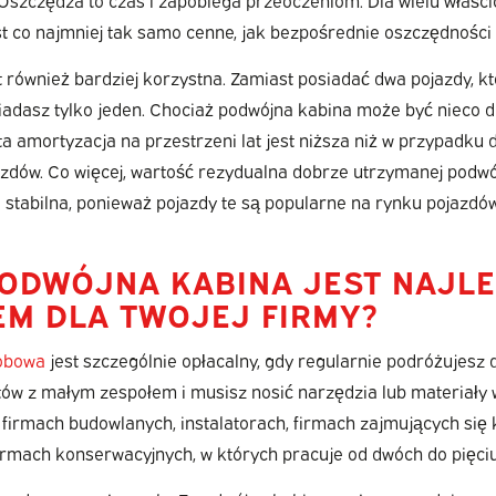
t co najmniej tak samo cenne, jak bezpośrednie oszczędności
 również bardziej korzystna. Zamiast posiadać dwa pojazdy, kt
siadasz tylko jeden. Chociaż podwójna kabina może być nieco 
ta amortyzacja na przestrzeni lat jest niższa niż w przypadku
azdów. Co więcej, wartość rezydualna dobrze utrzymanej podwó
 stabilna, ponieważ pojazdy te są popularne na rynku pojazd
PODWÓJNA KABINA JEST NAJL
M DLA TWOJEJ FIRMY?
obowa
jest szczególnie opłacalny, gdy regularnie podróżujesz 
ektów z małym zespołem i musisz nosić narzędzia lub materiał
 firmach budowlanych, instalatorach, firmach zajmujących się
firmach konserwacyjnych, w których pracuje od dwóch do pięci