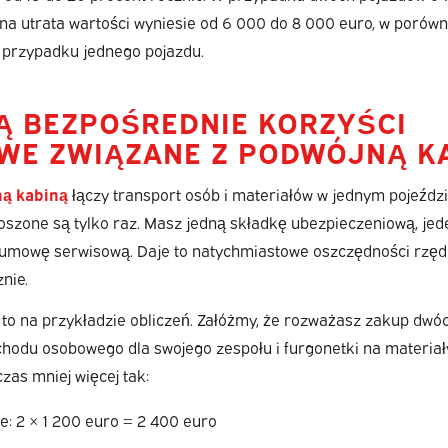
zna utrata wartości wyniesie od 6 000 do 8 000 euro, w porów
 przypadku jednego pojazdu.
SĄ BEZPOŚREDNIE KORZYŚCI
WE ZWIĄZANE Z PODWÓJNĄ K
ną kabiną
łączy transport osób i materiałów w jednym pojeździ
oszone są tylko raz. Masz jedną składkę ubezpieczeniową, je
 umowę serwisową. Daje to natychmiastowe oszczędności rzędu
nie.
to na przykładzie obliczeń. Załóżmy, że rozważasz zakup dwó
hodu osobowego dla swojego zespołu i furgonetki na materiał
as mniej więcej tak:
e: 2 × 1 200 euro = 2 400 euro