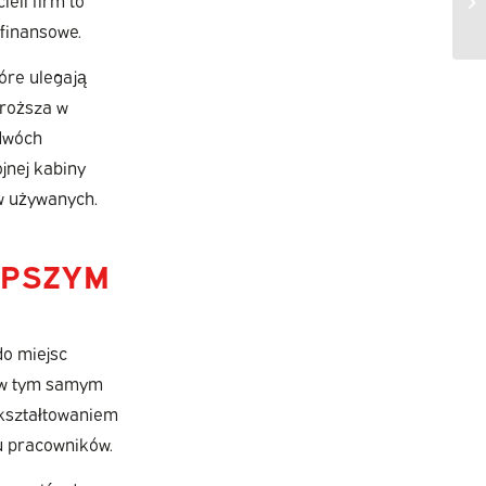
 finansowe.
óre ulegają
droższa w
 dwóch
jnej kabiny
ów używanych.
EPSZYM
do miejsc
y w tym samym
 kształtowaniem
u pracowników.