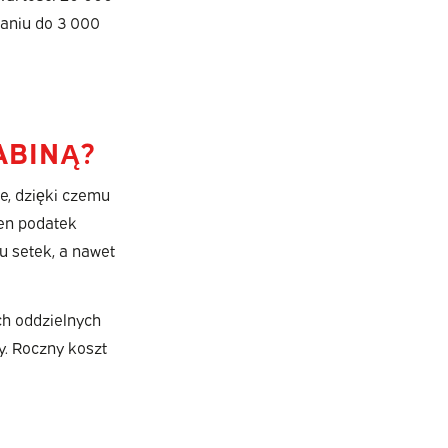
naniu do 3 000
ABINĄ?
e, dzięki czemu
den podatek
 setek, a nawet
ch oddzielnych
y. Roczny koszt