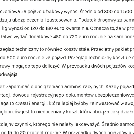
czeniowa za pojazd użytkowy wynosi średnio od 800 do 1 500 
odzaju ubezpieczenia i zastosowania. Podatek drogowy za sa
 kg wynosi od 120 do 180 euro kwartalnie. Oznacza to, że w p
łatwo wydać dodatkowe 480 do 720 euro rocznie na sam pod
zegląd techniczny to również koszty stałe. Przeciętny pakiet 
do 600 euro rocznie za pojazd. Przegląd techniczny kosztuje 
prawy mogą do tego doliczyć. W przypadku dwóch pojazdów kos
odwajają.
ież zapominać o obciążeniach administracyjnych. Każdy poja
tacji, dowodu rejestracyjnego, dokumentów ubezpieczeniowyc
ga to czasu i energii, które lepiej byłoby zainwestować w swoj
iębiorców jest to niedoceniany koszt, który obciąża całą działa
kolejny czynnik, którego nie należy lekceważyć. Średnio samo
i od 15 do 20 procent rocznie. W przypadku dwóch pojazdów o