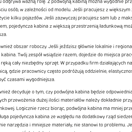
u odgrywa ważną rolę. Z podwójną kabiną można wygodnie pr
ściu osób, w zależności od modelu. Jeśli pracujesz z większy
życie kilku pojazdów. Jeśli zazwyczaj pracujesz sam lub z ma
em, pojedyncza kabina z większą przestrzenią ładunkową moż
sza.
nież obszar roboczy. Jeśli jeździsz głównie lokalnie i regional
kabina. Twój zespół wsiądzie razem, dojedzie do miejsca pracy
ręką cały niezbędny sprzęt. W przypadku firm działających na
nicą, gdzie pracownicy często podróżują oddzielnie, elastyczno
yć czasami wygodniejsza.
wnież decyduje o tym, czy podwójna kabina będzie odpowiedni
h przewożenia dużej ilości materiałów należy dokładnie przy
nkowej. Logicznie rzecz biorąc, podwójna kabina ma mniej prz
ługa pojedyncza kabina ze względu na dodatkowy rząd siedzeń
ie narzędzia i mniejsze materiały, nie stanowi to problemu. Je