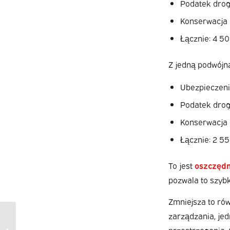
Podatek drog
Konserwacja 
Łącznie: 4 5
Z jedną podwójną
Ubezpieczeni
Podatek drog
Konserwacja 
Łącznie: 2 5
To jest
oszczędn
pozwala to szyb
Zmniejsza to rów
zarządzania, je
Jakie są zalety
samochodu
przestrzegania. 