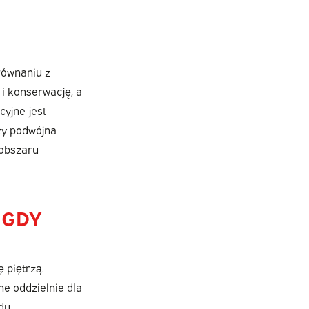
równaniu z
i konserwację, a
cyjne jest
zy podwójna
 obszaru
 GDY
 piętrzą.
e oddzielnie dla
du.