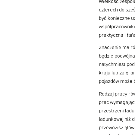
Wielkość zespoł
czterech do sze
być konieczne u
współpracowniki
praktyczna i tań
Znaczenie ma rów
będzie podwójna 
natychmiast pod 
kraju lub za gra
pojazdów może b
Rodzaj pracy ró
prac wymagającyc
przestrzeni ładu
ładunkowej niż d
przewozisz główn