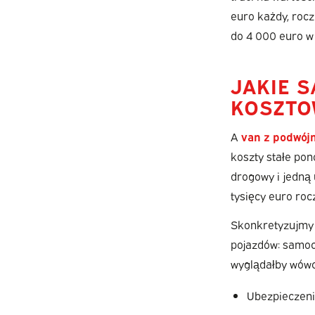
euro każdy, roc
do 4 000 euro w
JAKIE 
KOSZTO
A
van z podwój
koszty stałe pon
drogowy i jedną
tysięcy euro rocz
Skonkretyzujmy 
pojazdów: samoc
wyglądałby wówcz
Ubezpieczeni