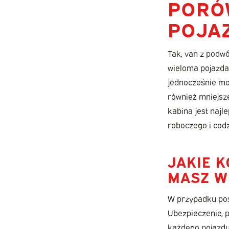
PORÓ
POJA
Tak, van z podw
wieloma pojazdam
jednocześnie moż
również mniejsz
kabina jest najl
roboczego i cod
JAKIE K
MASZ W
W przypadku posi
Ubezpieczenie, p
każdego pojazdu