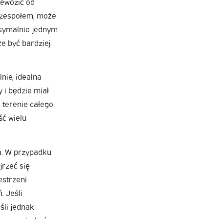
zewozić od
m zespołem, może
ksymalnie jednym
e być bardziej
nie, idealna
 i będzie miał
 terenie całego
ść wielu
a. W przypadku
jrzeć się
estrzeni
. Jeśli
śli jednak