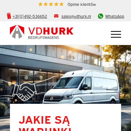
Opinie klientów
+31(0)492-536652
sales@vdhurk.nl
WhatsApp
JAKIE SĄ
WARUNKI