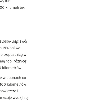
wy lub
100 kilometrów.
ostosowując swój
 15% paliwa.
c przepustnicę w
ej robi różnicę:
0 kilometrów.
ie w oponach co
100 kilometrów.
powietrza i
pracuje wydajniej