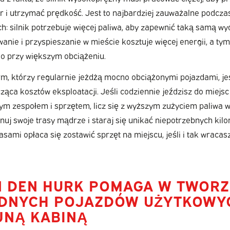
r i utrzymać prędkość. Jest to najbardziej zauważalne podcza
ch: silnik potrzebuje więcej paliwa, aby zapewnić taką samą wy
nie i przyspieszanie w mieście kosztuje więcej energii, a t
o przy większym obciążeniu.
firm, którzy regularnie jeżdżą mocno obciążonymi pojazdami, je
ząca kosztów eksploatacji. Jeśli codziennie jeździsz do miejsc 
ym zespołem i sprzętem, licz się z wyższym zużyciem paliwa 
anuj swoje trasy mądrze i staraj się unikać niepotrzebnych ki
sami opłaca się zostawić sprzęt na miejscu, jeśli i tak wraca
N DEN HURK POMAGA W TWORZ
DNYCH POJAZDÓW UŻYTKOWY
NĄ KABINĄ