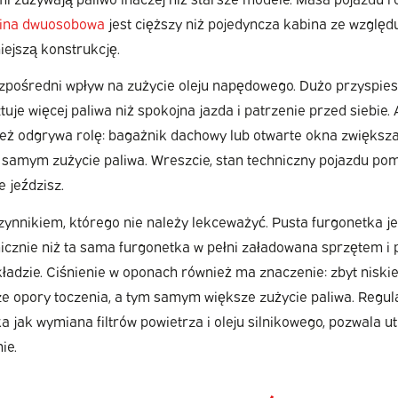
ina dwuosobowa
jest cięższy niż pojedyncza kabina ze wzglę
iejszą konstrukcję.
zpośredni wpływ na zużycie oleju napędowego. Dużo przyspies
je więcej paliwa niż spokojna jazda i patrzenie przed siebie
ież odgrywa rolę: bagażnik dachowy lub otwarte okna zwiększa
 samym zużycie paliwa. Wreszcie, stan techniczny pojazdu pom
 jeździsz.
zynnikiem, którego nie należy lekceważyć. Pusta furgonetka j
icznie niż ta sama furgonetka w pełni załadowana sprzętem i
adzie. Ciśnienie w oponach również ma znaczenie: zbyt niskie
e opory toczenia, a tym samym większe zużycie paliwa. Regul
a jak wymiana filtrów powietrza i oleju silnikowego, pozwala u
ie.