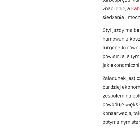
znaczenie, a
kab
siedzenia i mocn
Styl jazdy ma be
hamowania kosztu
furgonetki równ
powietrza, a tym
jak ekonomicznie
Załadunek jest c
bardziej ekonom
zespołem na pokł
powoduje większ
konserwacja, tak
optymalnym stan