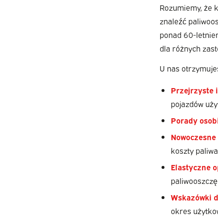
Rozumiemy, że k
znaleźć paliwo
ponad 60-letnie
dla różnych zas
U nas otrzymuje
Przejrzyste 
pojazdów uż
Porady osob
Nowoczesne 
koszty paliwa
Elastyczne o
paliwooszczę
Wskazówki d
okres użytko