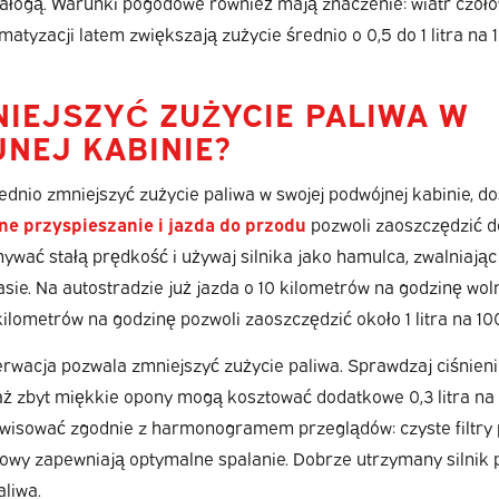
ałogą. Warunki pogodowe również mają znaczenie: wiatr czoło
imatyzacji latem zwiększają zużycie średnio o 0,5 do 1 litra na 
NIEJSZYĆ ZUŻYCIE PALIWA W
NEJ KABINIE?
nio zmniejszyć zużycie paliwa w swojej podwójnej kabinie, d
ne przyspieszanie i jazda do przodu
pozwoli zaoszczędzić do
mywać stałą prędkość i używaj silnika jako hamulca, zwalniają
ie. Na autostradzie już jazda o 10 kilometrów na godzinę wolni
ilometrów na godzinę pozwoli zaoszczędzić około 1 litra na 10
rwacja pozwala zmniejszyć zużycie paliwa. Sprawdzaj ciśnien
aż zbyt miękkie opony mogą kosztować dodatkowe 0,3 litra na 
rwisować zgodnie z harmonogramem przeglądów: czyste filtry 
ikowy zapewniają optymalne spalanie. Dobrze utrzymany silnik 
aliwa.