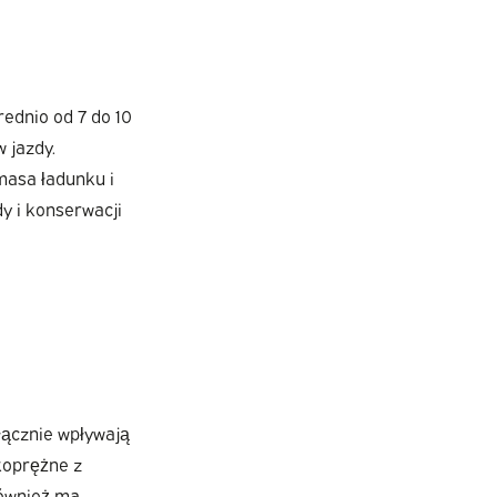
ednio od 7 do 10
 jazdy.
 masa ładunku i
y i konserwacji
łącznie wpływają
koprężne z
również ma