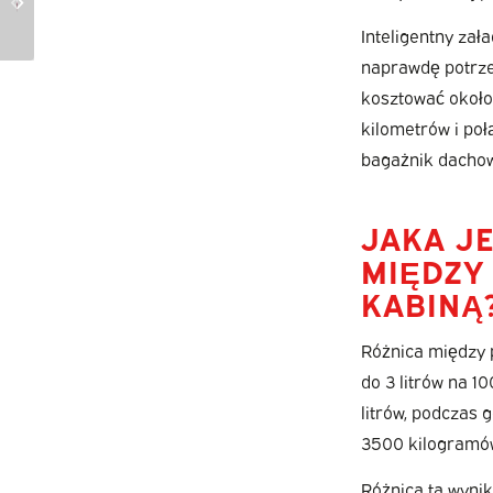
podwójną kabiną w
kabiną a kabiną
Inteligentny zał
202...
załogową?
naprawdę potrze
kosztować około 
kilometrów i poł
bagażnik dachowy
JAKA J
MIĘDZY
KABINĄ
Różnica między 
do 3 litrów na 
litrów, podczas 
3500 kilogramów 
Różnica ta wynik