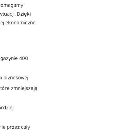
ż pomagamy
tuacji. Dzięki
iej ekonomiczne
agazynie 400
i biznesowej
które zmniejszają
rdziej
ie przez cały