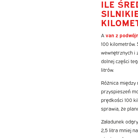
ILE ŚR
SILNIK
KILOME
A
van z podwój
100 kilometrów.
wewnętrznych i 
dolnej części te
litrów.
Różnica między m
przyspieszeń moż
prędkości 100 ki
sprawia, że plan
Załadunek odgryw
2,5 litra mniej 