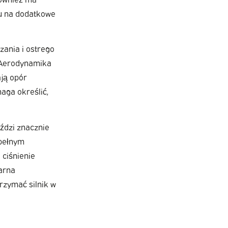
du na dodatkowe
zania i ostrego
. Aerodynamika
ją opór
aga określić,
eździ znacznie
 pełnym
 ciśnienie
arna
trzymać silnik w