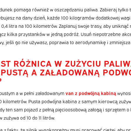
adunek pomaga również w oszczędzaniu paliwa. Zabieraj tylko t
bujesz na dany dzień, każde 100 kilogramów dodatkowej wagi
0,4 litra na 100 kilometrów. Zaplanuj swoje trasy, aby uniknąć
ącz kilka przystanków w jedną podróż. Usuń niepotrzebne akces
, jeśli go nie używasz, poprawia to aerodynamikę i zmniejsza 
EST RÓŻNICA W ZUŻYCIU PALI
 PUSTĄ A ZAŁADOWANĄ PODW
?
pustym a w pełni załadowanym
van z podwójną kabiną
wynosi
100 kilometrów. Pusta podwójna kabina z samym kierowcą zużyw
gdy ten sam pojazd z pełną pięcioosobową załogą i sprzętem o 
zużywa od 10 do 11 litrów.
a z faktu, że silnik wysokoprężny musi pracować ciężej, aby p