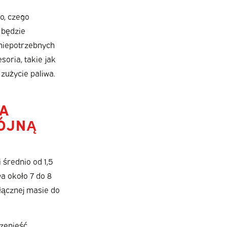
o, czego
 będzie
 niepotrzebnych
oria, takie jak
zużycie paliwa.
WA
ÓJNĄ
 średnio od 1,5
a około 7 do 8
łącznej masie do
rzenieść