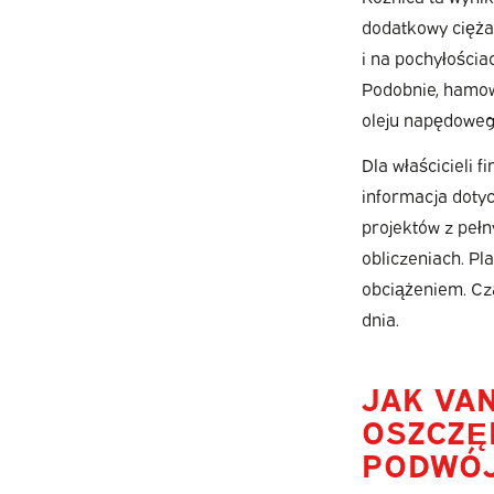
dodatkowy cięża
i na pochyłościa
Podobnie, hamowa
oleju napędoweg
Dla właścicieli 
informacja dotyc
projektów z pełn
obliczeniach. Pl
obciążeniem. Cza
dnia.
JAK VA
OSZCZĘ
PODWÓJ