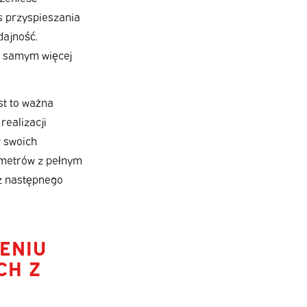
s przyspieszania
dajność.
ym samym więcej
st to ważna
realizacji
w swoich
lometrów z pełnym
sz następnego
ENIU
CH Z