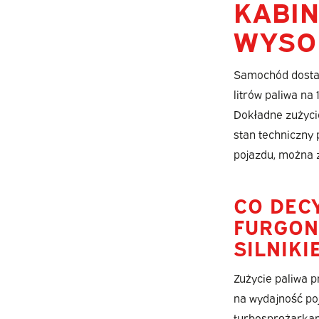
KABIN
WYSO
Samochód dostaw
litrów paliwa na
Dokładne zużycie
stan techniczny
pojazdu, można z
CO DEC
FURGON
SILNIK
Zużycie paliwa 
na wydajność poj
turbosprężarkam