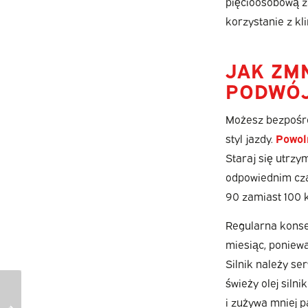
pięcioosobową z
korzystanie z kl
JAK ZM
PODWÓJ
Możesz bezpośred
styl jazdy.
Powol
Staraj się utrzy
odpowiednim czas
90 zamiast 100 k
Regularna konse
miesiąc, poniew
Silnik należy se
świeży olej siln
Jaka jest średnia cena
Jaka jest różnica
i zużywa mniej p
nowego vana z
między podwójną