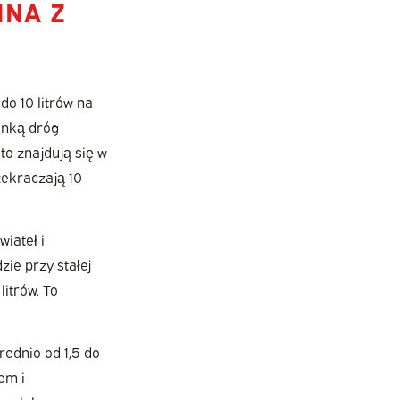
INA Z
o 10 litrów na
anką dróg
o znajdują się w
zekraczają 10
iateł i
zie przy stałej
itrów. To
ednio od 1,5 do
em i