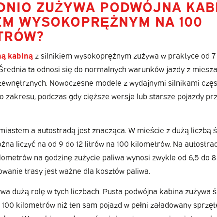
EDNIO ZUŻYWA PODWÓJNA KAB
IEM WYSOKOPRĘŻNYM NA 100
TRÓW?
ną kabiną
z silnikiem wysokoprężnym zużywa w praktyce od 7 d
 Średnia ta odnosi się do normalnych warunków jazdy z miesz
zewnętrznych. Nowoczesne modele z wydajnymi silnikami częst
go zakresu, podczas gdy cięższe wersje lub starsze pojazdy pr
iastem a autostradą jest znacząca. W mieście z dużą liczbą św
na liczyć na od 9 do 12 litrów na 100 kilometrów. Na autostrad
lometrów na godzinę zużycie paliwa wynosi zwykle od 6,5 do 8 l
owanie trasy jest ważne dla kosztów paliwa.
a dużą rolę w tych liczbach. Pusta podwójna kabina zużywa śr
na 100 kilometrów niż ten sam pojazd w pełni załadowany sprzęt