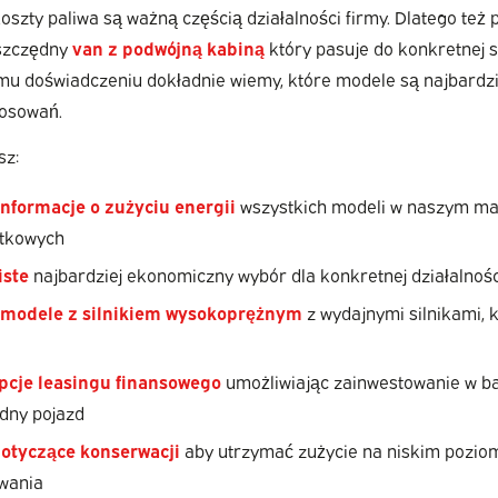
oszty paliwa są ważną częścią działalności firmy. Dlatego te
oszczędny
van z podwójną kabiną
który pasuje do konkretnej sy
mu doświadczeniu dokładnie wiemy, które modele są najbardz
tosowań.
sz:
informacje o zużyciu energii
wszystkich modeli w naszym m
ytkowych
iste
najbardziej ekonomiczny wybór dla konkretnej działalnośc
modele z silnikiem wysokoprężnym
z wydajnymi silnikami, 
pcje leasingu finansowego
umożliwiając zainwestowanie w ba
dny pojazd
otyczące konserwacji
aby utrzymać zużycie na niskim poziom
wania