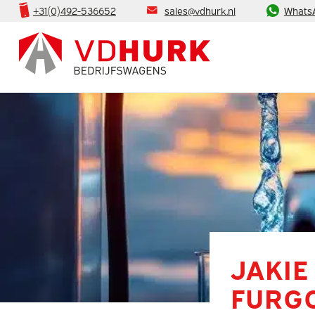
+31(0)492-536652
sales@vdhurk.nl
Whats
JAKIE
FURG