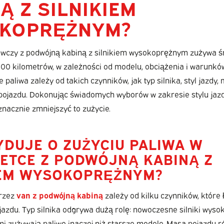
Ą Z SILNIKIEM
KOPRĘŻNYM?
czy z podwójną kabiną z silnikiem wysokoprężnym zużywa śr
 100 kilometrów, w zależności od modelu, obciążenia i warunków
 paliwa zależy od takich czynników, jak typ silnika, styl jazdy,
 pojazdu. Dokonując świadomych wyborów w zakresie stylu jazd
nacznie zmniejszyć to zużycie.
YDUJE O ZUŻYCIU PALIWA W
ETCE Z PODWÓJNĄ KABINĄ Z
IEM WYSOKOPRĘŻNYM?
przez
van z podwójną kabiną
zależy od kilku czynników, które 
azdu. Typ silnika odgrywa dużą rolę: nowoczesne silniki wyso
i zużywają paliwo inaczej niż starsze modele. Masa pojazdu 