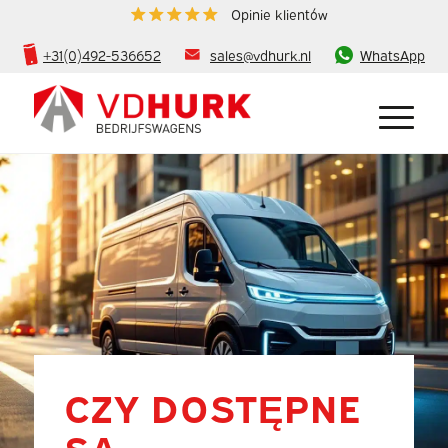
Opinie klientów
+31(0)492-536652
sales@vdhurk.nl
WhatsApp
CZY DOSTĘPNE
SĄ