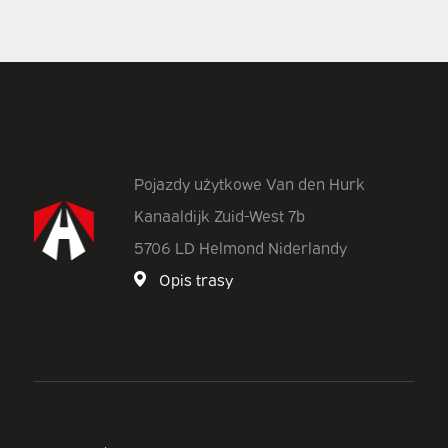
Pojazdy użytkowe Van den Hurk
Kanaaldijk Zuid-West 7b
5706 LD Helmond Niderlandy
Opis trasy