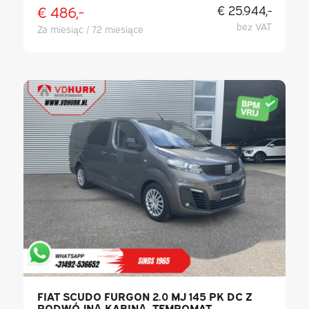
€ 486,-
€ 25.944,-
bez VAT
Za miesiąc / 72 miesiące
FIAT SCUDO FURGON 2.0 MJ 145 PK DC Z
PODWÓJNĄ KABINĄ, TEMPOMAT