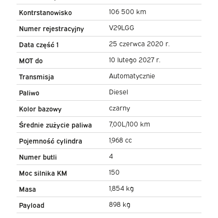
hak holowniczy/ NAVI/
106 500 km
Kontrstanowisko
Carplay/ PDC/ LMV/ Airco
V29LGG
Numer rejestracyjny
25 czerwca 2020 r.
Data część 1
10 lutego 2027 r.
MOT do
Automatycznie
Transmisja
Diesel
Paliwo
czarny
Kolor bazowy
7,00L/100 km
Średnie zużycie paliwa
1,968 cc
Pojemność cylindra
4
Numer butli
150
Moc silnika KM
1,854 kg
Masa
898 kg
Payload