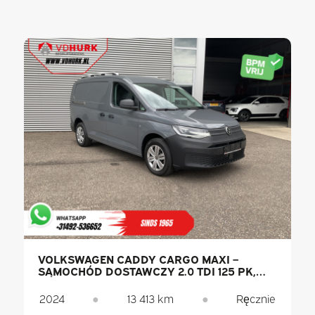
VOLKSWAGEN CADDY CARGO MAXI –
SAMOCHÓD DOSTAWCZY 2.0 TDI 125 PK,
OŚWIETLENIE LED / NISKI PRZEBIEG /
SYSTEM PDC / KLIMATYZACJA
2024
●
13 413 km
●
Ręcznie