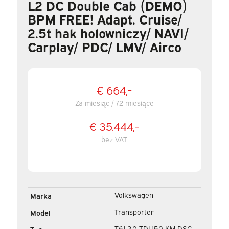
L2 DC Double Cab (DEMO)
BPM FREE! Adapt. Cruise/
2.5t hak holowniczy/ NAVI/
Carplay/ PDC/ LMV/ Airco
€ 664,-
Za miesiąc / 72 miesiące
€ 35.444,-
bez VAT
Volkswagen
Marka
Transporter
Model
T6.1 2.0 TDI 150 KM DSG