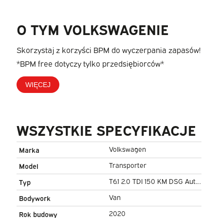
O TYM VOLKSWAGENIE
Skorzystaj z korzyści BPM do wyczerpania zapasów!
*BPM free dotyczy tylko przedsiębiorców*
WIĘCEJ
WSZYSTKIE SPECYFIKACJE
Volkswagen
Marka
Transporter
Model
T6.1 2.0 TDI 150 KM DSG Aut.
Typ
L2 DC Double Cab (DEMO)
Van
Bodywork
BPM FREE! Adapt. Cruise/ 2.5t
2020
Rok budowy