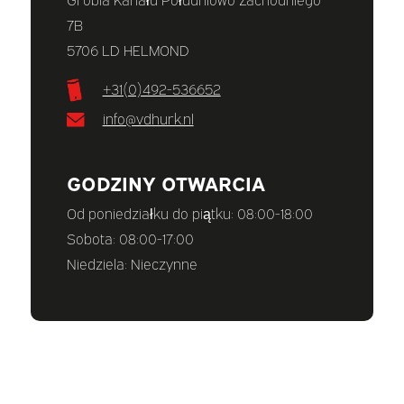
7B
5706 LD HELMOND
+31(0)492-536652
info@vdhurk.nl
GODZINY OTWARCIA
Od poniedziałku do piątku: 08:00-18:00
Sobota: 08:00-17:00
Niedziela: Nieczynne