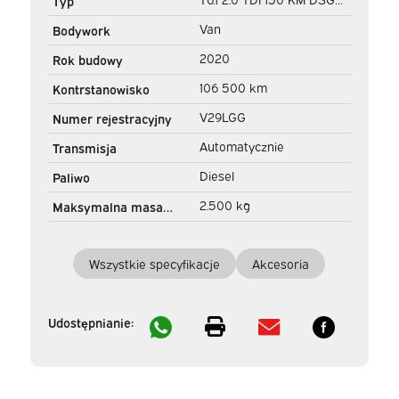
Typ
Aut. L2 DC Double Cab
Van
Bodywork
(DEMO) BPM FREE! Adapt.
2020
Rok budowy
Cruise/ 2.5t hak
106 500 km
Kontrstanowisko
holowniczy/ NAVI/ Carplay/
V29LGG
Numer rejestracyjny
PDC/ LMV/ Airco
Automatycznie
Transmisja
Diesel
Paliwo
2.500 kg
Maksymalna masa
holowania
Wszystkie specyfikacje
Akcesoria
Udostępnianie: