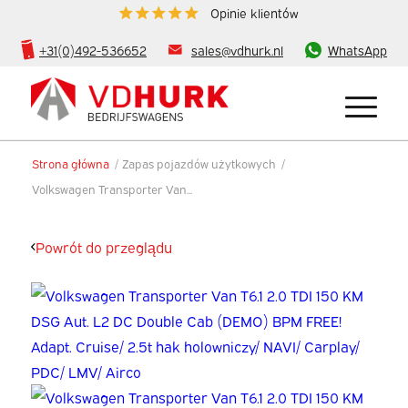
Opinie klientów
+31(0)492-536652
sales@vdhurk.nl
WhatsApp
Strona główna
/
Zapas pojazdów użytkowych
/
Volkswagen Transporter Van...
Powrót do przeglądu