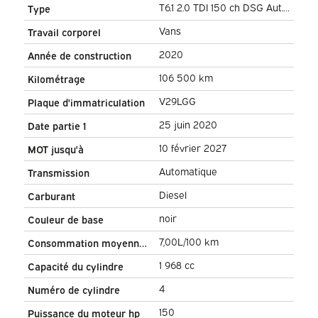
T6.1 2.0 TDI 150 ch DSG Aut.
Type
L2 DC Double Cab (DEMO)
Vans
Travail corporel
BPM FREE ! Adapt. Cruise/
2020
Année de construction
2.5t Towbar/ NAVI/ Carplay/
106 500 km
Kilométrage
PDC/ LMV/ Airco
V29LGG
Plaque d'immatriculation
25 juin 2020
Date partie 1
10 février 2027
MOT jusqu'à
Automatique
Transmission
Diesel
Carburant
noir
Couleur de base
7,00L/100 km
Consommation moyenne
de carburant
1 968 cc
Capacité du cylindre
4
Numéro de cylindre
150
Puissance du moteur hp