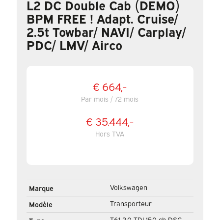
L2 DC Double Cab (DEMO)
BPM FREE ! Adapt. Cruise/
2.5t Towbar/ NAVI/ Carplay/
PDC/ LMV/ Airco
€ 664,-
Par mois / 72 mois
€ 35.444,-
Hors TVA
Volkswagen
Marque
Transporteur
Modèle
T6.1 2.0 TDI 150 ch DSG