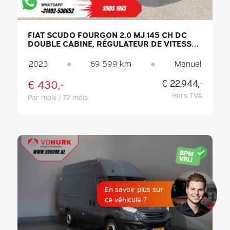
FIAT SCUDO FOURGON 2.0 MJ 145 CH DC
DOUBLE CABINE, RÉGULATEUR DE VITESSE
ADAPTATIF / 2 PORTES COULISSANTES /
ACCÈS SANS CLÉ / CARPLAY / GPS / 6
2023
●
69 599 km
●
Manuel
PLACES / CLIMATISATION / CAMÉRA / PDC
€ 430,-
€ 22.944,-
Hors TVA
Par mois / 72 mois
En savoir plus sur
ce véhicule ?