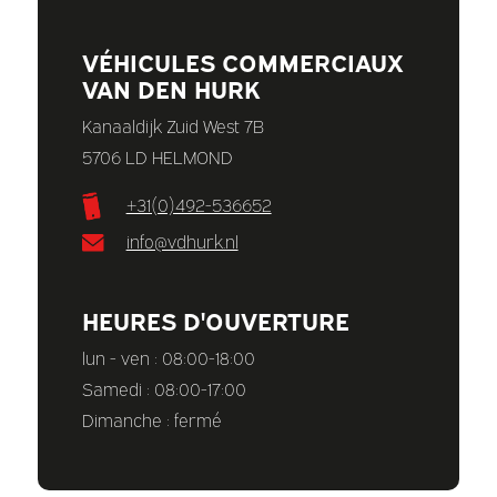
VÉHICULES COMMERCIAUX
VAN DEN HURK
Kanaaldijk Zuid West 7B
5706 LD HELMOND
+31(0)492-536652
info@vdhurk.nl
HEURES D'OUVERTURE
lun - ven : 08:00-18:00
Samedi : 08:00-17:00
Dimanche : fermé