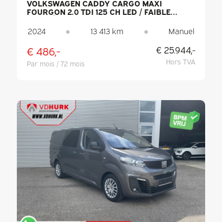
VOLKSWAGEN CADDY CARGO MAXI
FOURGON 2.0 TDI 125 CH LED / FAIBLE
KILOMÉTRAGE / PDC / CLIMATISATION
2024
●
13 413 km
●
Manuel
€ 486,-
€ 25.944,-
Hors TVA
Par mois / 72 mois