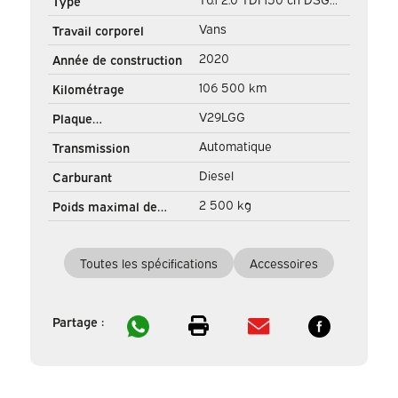
Type
Aut. L2 DC Double Cab
Vans
Travail corporel
(DEMO) BPM FREE ! Adapt.
2020
Année de construction
Cruise/ 2.5t Towbar/ NAVI/
106 500 km
Kilométrage
Carplay/ PDC/ LMV/ Airco
V29LGG
Plaque
d'immatriculation
Automatique
Transmission
Diesel
Carburant
2 500 kg
Poids maximal de
remorquage
Toutes les spécifications
Accessoires
Partage :