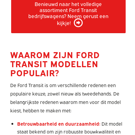
Benieuwd naar het volledige
assortiment Ford Transit
bedrijfswagens? Neem gerust een
kijkje!
WAAROM ZIJN FORD
TRANSIT MODELLEN
POPULAIR?
De Ford Transit is om verschillende redenen een
populaire keuze, zowel nieuw als tweedehands. De
belangrijkste redenen waarom men voor dit model
kiest, hebben te maken met:
Betrouwbaarheid en duurzaamheid:
Dit model
staat bekend om zijn robuuste bouwkwaliteit en