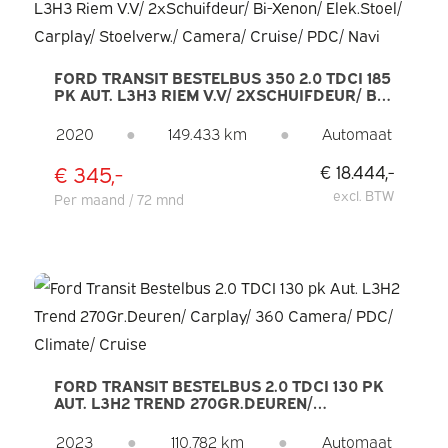
FORD TRANSIT BESTELBUS 350 2.0 TDCI 185
PK AUT. L3H3 RIEM V.V/ 2XSCHUIFDEUR/ BI-
XENON/ ELEK.STOEL/ CARPLAY/
STOELVERW./ CAMERA/ CRUISE/ PDC/ NAVI
2020
●
149.433 km
●
Automaat
€ 345,-
€ 18.444,-
excl. BTW
Per maand / 72 mnd
FORD TRANSIT BESTELBUS 2.0 TDCI 130 PK
AUT. L3H2 TREND 270GR.DEUREN/
CARPLAY/ 360 CAMERA/ PDC/ CLIMATE/
CRUISE
2023
●
110.782 km
●
Automaat