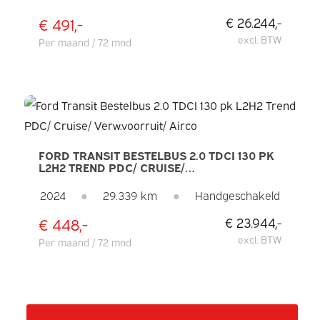
€ 491,-
€ 26.244,-
excl. BTW
Per maand / 72 mnd
FORD TRANSIT BESTELBUS 2.0 TDCI 130 PK
L2H2 TREND PDC/ CRUISE/
VERW.VOORRUIT/ AIRCO
2024
●
29.339 km
●
Handgeschakeld
€ 448,-
€ 23.944,-
excl. BTW
Per maand / 72 mnd