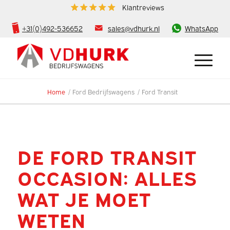
Klantreviews
+31(0)492-536652
sales@vdhurk.nl
WhatsApp
Home
/
Ford Bedrijfswagens
/
Ford Transit
DE FORD TRANSIT
OCCASION: ALLES
WAT JE MOET
WETEN