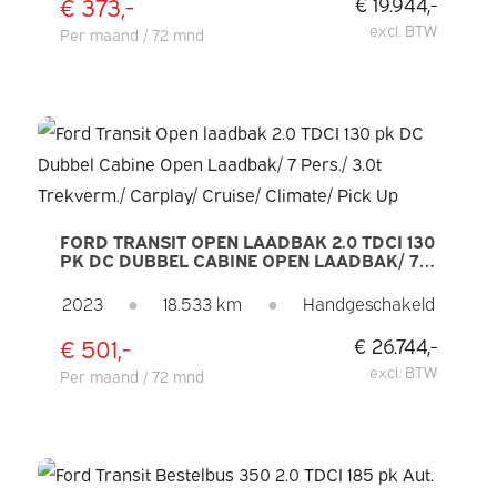
€ 373,-
€ 19.944,-
excl. BTW
Per maand / 72 mnd
FORD TRANSIT OPEN LAADBAK 2.0 TDCI 130
PK DC DUBBEL CABINE OPEN LAADBAK/ 7
PERS./ 3.0T TREKVERM./ CARPLAY/ CRUISE/
CLIMATE/ PICK UP
2023
●
18.533 km
●
Handgeschakeld
€ 501,-
€ 26.744,-
excl. BTW
Per maand / 72 mnd