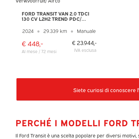
FORD TRANSIT VAN 2.0 TDCI
130 CV L2H2 TREND PDC/
CRUISE/ VERW.VOORRUIT/
AIRCO
2024
●
29.339 km
●
Manuale
€ 448,-
€ 23.944,-
IVA esclusa
Al mese / 72 mesi
Siete curiosi di conoscere 
PERCHÉ I MODELLI FORD 
Il Ford Transit è una scelta popolare per diversi motivi