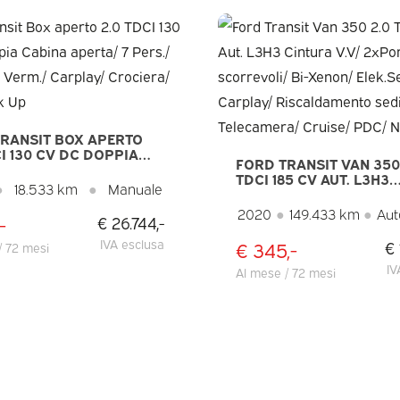
RANSIT BOX APERTO
CI 130 CV DC DOPPIA
FORD TRANSIT VAN 350
 APERTA/ 7 PERS./ 3.0T
TDCI 185 CV AUT. L3H3
 VERM./ CARPLAY/
●
18.533 km
●
Manuale
CINTURA V.V/ 2XPORTE
RA/ CLIMA/ PICK UP
SCORREVOLI/ BI-XENON
2020
●
149.433 km
●
Aut
-
€ 26.744,-
ELEK.SEAT/ CARPLAY/
RISCALDAMENTO SEDILI
IVA esclusa
€ 345,-
€ 
/ 72 mesi
TELECAMERA/ CRUISE/ 
NAVI
IV
Al mese / 72 mesi