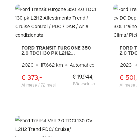
FORD TRANSIT FURGONE 350
FORD T
2.0 TDCI 130 PK L2H2
2.0 TD
ALLESTIMENTO TREND /
CABINA
CRUISE CONTROL / PDC / DAB /
TRAINO
2020
●
117.662 km
●
Automatico
2023
ARIA CONDIZIONATA
CROCIE
€ 373,-
€ 501,
€ 19.944,-
IVA esclusa
Al mese / 72 mesi
Al mese 