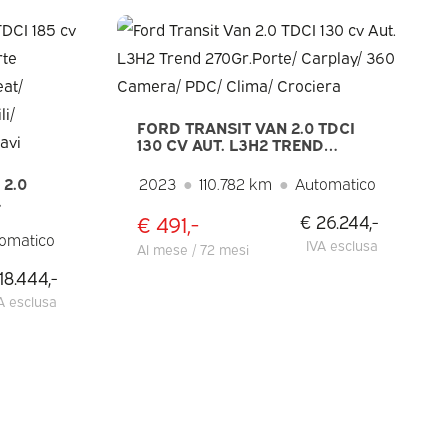
FORD TRANSIT VAN 2.0 TDCI
130 CV AUT. L3H2 TREND
270GR.PORTE/ CARPLAY/ 360
CAMERA/ PDC/ CLIMA/
 2.0
2023
●
110.782 km
●
Automatico
CROCIERA
€ 491,-
€ 26.244,-
/
omatico
IVA esclusa
Al mese / 72 mesi
/
18.444,-
PDC/
A esclusa