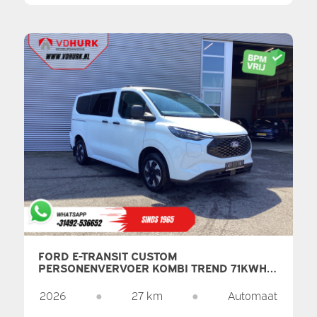
FORD E-TRANSIT CUSTOM
PERSONENVERVOER KOMBI TREND 71KWH
360 KM WLTP LED/STANDKACHEL/
STOELVERW./ STUURVERW./ CARPLAY/ 9 P/
2026
●
27 km
●
Automaat
9 PERSOONS/ CLIMATE/ CAMERA/ PDC/
CRUISE