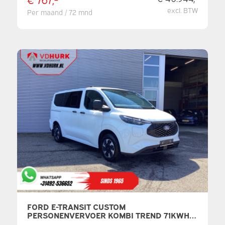
excl. BTW
Per maand / 72 mnd
FORD E-TRANSIT CUSTOM
PERSONENVERVOER KOMBI TREND 71KWH
360 KM WLTP LED/STANDKACHEL/