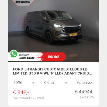
FORD E-TRANSIT CUSTOM BESTELBUS L2
LIMITED 330 KM WLTP LED/ ADAPT.CRUISE/
STANDKACHEL/ STOELVERW./ FRONTLIP/
SIDEBARS/ RAPTOR/ BETIMMERD/
2026
●
64 km
●
Automaat
CARPLAY/ 360.CAMERA/ C
€ 842,-
€ 44.944,-
excl. BTW
Per maand / 72 mnd