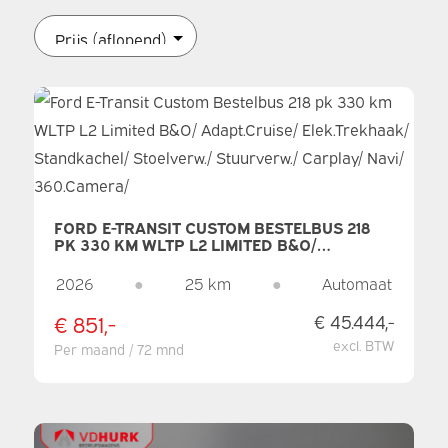
FORD E-TRANSIT CUSTOM BESTELBUS 218
PK 330 KM WLTP L2 LIMITED B&O/
ADAPT.CRUISE/ ELEK.TREKHAAK/
STANDKACHEL/ STOELVERW./ STUURVERW./
2026
●
25 km
●
Automaat
CARPLAY/ NAVI/ 360.CAMERA/
€ 851,-
€ 45.444,-
excl. BTW
Per maand / 72 mnd