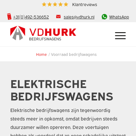
Klantreviews
+31(0)492-536652
sales@vdhurk.nl
WhatsApp
Home
/
Voorraad bedrijfswagens
ELEKTRISCHE
BEDRIJFSWAGENS
Elektrische bedrijfswagens zijn tegenwoordig
steeds meer in opkomst, omdat bedrijven steeds
duurzamer willen opereren. Deze voertuigen
hebben als voordeel dat ze geen schadelijke uitstoot