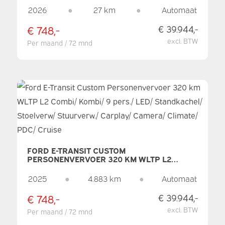
STOELVERW./ STUURVERW./ CARPLAY/ 9 P/
2026
●
27 km
●
Automaat
9 PERSOONS/ CLIMATE/ CAMERA/ PDC/
CRUISE
€ 748,-
€ 39.944,-
excl. BTW
Per maand / 72 mnd
FORD E-TRANSIT CUSTOM
PERSONENVERVOER 320 KM WLTP L2
COMBI/ KOMBI/ 9 PERS./ LED/
STANDKACHEL/ STOELVERW/ STUURVERW./
2025
●
4.883 km
●
Automaat
CARPLAY/ CAMERA/ CLIMATE/ PDC/ CRUISE
€ 748,-
€ 39.944,-
excl. BTW
Per maand / 72 mnd