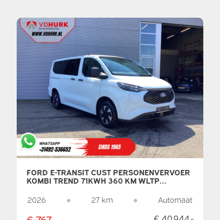
FORD E-TRANSIT CUST PERSONENVERVOER
KOMBI TREND 71KWH 360 KM WLTP
LED/STANDKACHEL/ STOELVERW./
STUURVERW./ CARPLAY/ 9 P/ 9 PERSOONS/
2026
●
27 km
●
Automaat
CLIMATE/ CAMERA/ PDC/ CRUISE
€ 767,-
€ 40.944,-