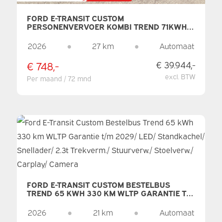
FORD E-TRANSIT CUSTOM
PERSONENVERVOER KOMBI TREND 71KWH
360 KM WLTP LED/STANDKACHEL/
STOELVERW./ STUURVERW./ CARPLAY/ 9 P/
2026
●
27 km
●
Automaat
9 PERSOONS/ CLIMATE/ CAMERA/ PDC/
CRUISE
€ 748,-
€ 39.944,-
excl. BTW
Per maand / 72 mnd
FORD E-TRANSIT CUSTOM BESTELBUS
TREND 65 KWH 330 KM WLTP GARANTIE T/M
2029/ LED/ STANDKACHEL/ SNELLADER/
2.3T TREKVERM./ STUURVERW./
2026
●
21 km
●
Automaat
STOELVERW./ CARPLAY/ CAMERA