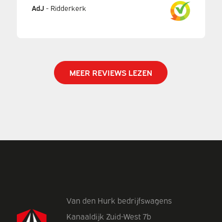
AdJ
-
Ridderkerk
MEER REVIEWS LEZEN
Van den Hurk bedrijfswagens
Kanaaldijk Zuid-West 7b