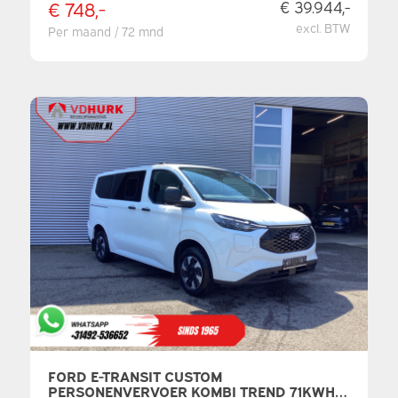
€ 748,-
€ 39.944,-
excl. BTW
Per maand / 72 mnd
FORD E-TRANSIT CUSTOM
PERSONENVERVOER KOMBI TREND 71KWH