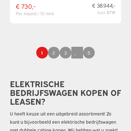
€ 730,-
€ 38.944,-
excl. BTW
Per maand / 72 mnd
1
2
3
5
...
ELEKTRISCHE
BEDRIJFSWAGEN KOPEN OF
LEASEN?
U heeft keuze uit een uitgebreid assortiment! Zo
kunt u bijvoorbeeld een elektrische bedrijfswagen
met dubbele cabine kopen. Wij hebben wat u zoekt!