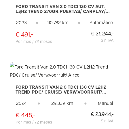
FORD TRANSIT VAN 2.0 TDCI 130 CV AUT.
L3H2 TREND 270GR.PUERTAS/ CARPLAY/
CÁMARA 360/ PDC/ CLIMA/ CRUCERO
2023
●
110.782 km
●
Automático
€ 491,-
€ 26.244,-
Sin IVA
Por mes / 72 meses
FORD TRANSIT VAN 2.0 TDCI 130 CV L2H2
TREND PDC/ CRUISE/ VERW.VOORRUIT/
AIRCO
2024
●
29.339 km
●
Manual
€ 448,-
€ 23.944,-
Sin IVA
Por mes / 72 meses