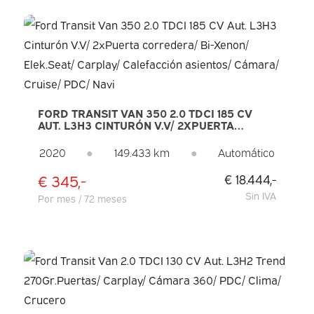
FORD TRANSIT VAN 350 2.0 TDCI 185 CV
AUT. L3H3 CINTURÓN V.V/ 2XPUERTA
CORREDERA/ BI-XENON/ ELEK.SEAT/
CARPLAY/ CALEFACCIÓN ASIENTOS/
2020
●
149.433 km
●
Automático
CÁMARA/ CRUISE/ PDC/ NAVI
€ 345,-
€ 18.444,-
Sin IVA
Por mes / 72 meses