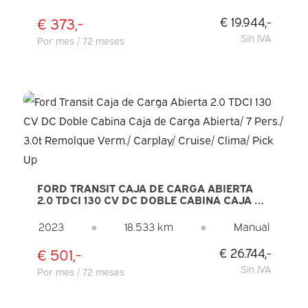
€ 373,-
€ 19.944,-
Sin IVA
Por mes / 72 meses
FORD TRANSIT CAJA DE CARGA ABIERTA
2.0 TDCI 130 CV DC DOBLE CABINA CAJA DE
CARGA ABIERTA/ 7 PERS./ 3.0T REMOLQUE
VERM./ CARPLAY/ CRUISE/ CLIMA/ PICK UP
2023
●
18.533 km
●
Manual
€ 501,-
€ 26.744,-
Sin IVA
Por mes / 72 meses