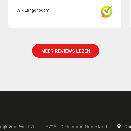
A.
-
Langenboom
MEER REVIEWS LEZEN
dijk Zuid-West 7b
5706 LD Helmond Nederland
Ro