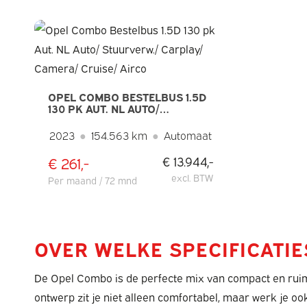
OPEL COMBO BESTELBUS 1.5D
130 PK AUT. NL AUTO/
STUURVERW./ CARPLAY/
CAMERA/ CRUISE/ AIRCO
2023
●
154.563 km
●
Automaat
€ 261,-
€ 13.944,-
excl. BTW
Per maand / 72 mnd
OVER WELKE SPECIFICATI
De Opel Combo is de perfecte mix van compact en ruim
ontwerp zit je niet alleen comfortabel, maar werk je ook 