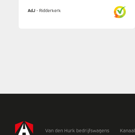
AdJ
-
Ridderkerk
Van den Hurk bedrijfswagens
Kanaal