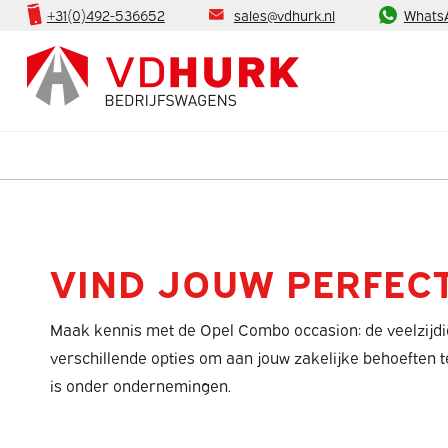
+31(0)492-536652
sales@vdhurk.nl
Whats
VIND JOUW PERFEC
Maak kennis met de Opel Combo occasion: de veelzijdige
verschillende opties om aan jouw zakelijke behoeften t
is onder ondernemingen.