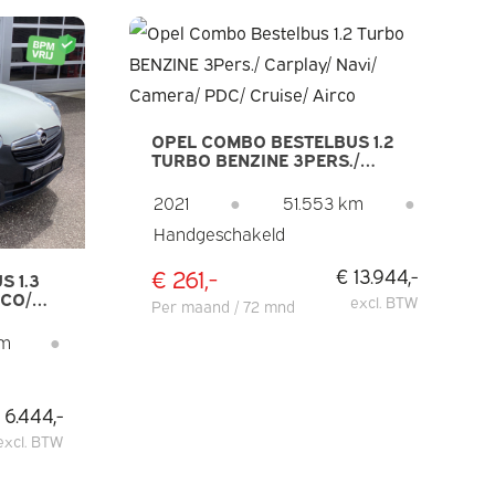
OPEL COMBO BESTELBUS 1.2
TURBO BENZINE 3PERS./
CARPLAY/ NAVI/ CAMERA/
PDC/ CRUISE/ AIRCO
2021
●
51.553 km
●
Handgeschakeld
€ 261,-
€ 13.944,-
 1.3
RCO/
excl. BTW
Per maand / 72 mnd
km
●
 6.444,-
excl. BTW