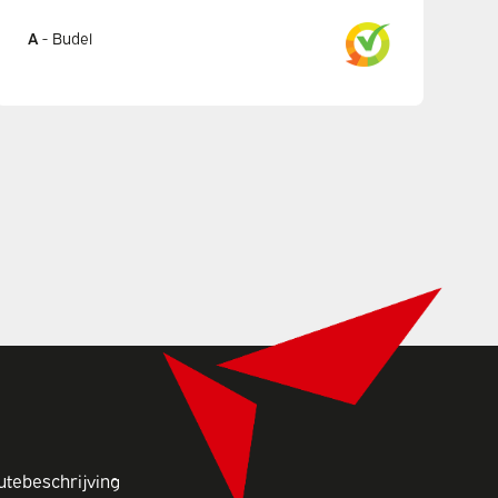
A
-
Budel
utebeschrijving