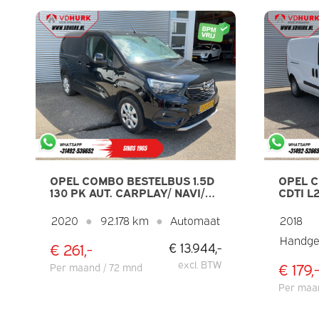
OPEL COMBO BESTELBUS 1.5D
OPEL C
130 PK AUT. CARPLAY/ NAVI/
CDTI L
AIRCO/ CAMERA/ CRUISE/
CRUISE
16”LMV/ PDC
2020
●
92.178 km
●
Automaat
2018
Handge
€ 261,-
€ 13.944,-
excl. BTW
€ 179,
Per maand / 72 mnd
Per maa