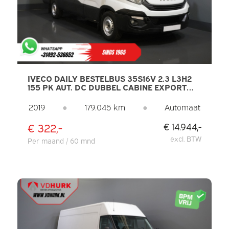
IVECO DAILY BESTELBUS 35S16V 2.3 L3H2
155 PK AUT. DC DUBBEL CABINE EXPORT
ONLY 3.5T TREKVERM./ CLIMATE/ CRUISE/
CAMERA/ TREKHAAK
2019
●
179.045 km
●
Automaat
€ 322,-
€ 14.944,-
excl. BTW
Per maand / 60 mnd