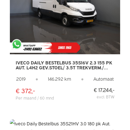
IVECO DAILY BESTELBUS 35S16V 2.3 155 PK
AUT. L4H2 GEV.STOEL/ 3.5T TREKVERM./
270GR.DEUREN/ CARPLAY/ CAMERA/
CLIMATE/ CRUISE
2019
●
146.292 km
●
Automaat
€ 372,-
€ 17.244,-
excl. BTW
Per maand / 60 mnd