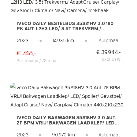
IVECO DAILY BESTELBUS 35S21HV 3.0 180
PK AUT. L2H3 LED/ 3.5T TREKVERM./
ADAPT.CRUISE/ CARPLAY/ GEV.STOEL./
CLIMATE/ NAVI/ CAMERA/ TREKHAAK
2023
●
14.935 km
●
Automaat
€ 748,-
€ 39.944,-
excl. BTW
Per maand / 72 mnd
IVECO DAILY BAKWAGEN 35S18HV 3.0 AUT.
ZF BPM VRIJ! BAKWAGEN LAADKLEP/ LED/
SPOILER/ GEV.STOEL/ ADAPT.CRUISE/ NAVI/
CARPLAY/ CLIMATE/ 440X210X230
2023
●
90.970 km
●
Automaat