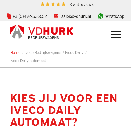
Klantreviews
+31(0)492-536652
sales@vdhurk.nl
WhatsApp
Home
/
Iveco Bedrijfswagens
/
Iveco Daily
/
Iveco Daily automaat
KIES JIJ VOOR EEN
IVECO DAILY
AUTOMAAT?