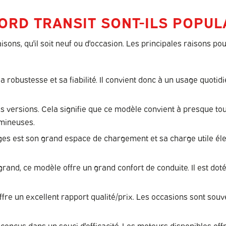
RD TRANSIT SONT-ILS POPUL
isons, qu'il soit neuf ou d'occasion. Les principales raisons po
robustesse et sa fiabilité. Il convient donc à un usage quoti
es versions. Cela signifie que ce modèle convient à presque tou
umineuses.
 est son grand espace de chargement et sa charge utile élevée
and, ce modèle offre un grand confort de conduite. Il est doté 
offre un excellent rapport qualité/prix. Les occasions sont so
onçus dans un souci d'efficacité. Les moteurs disponibles off