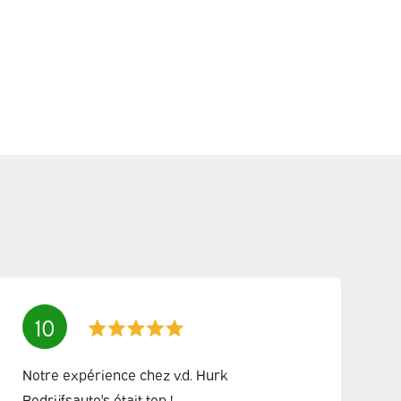
10
Notre expérience chez v.d. Hurk
Bedrijfsauto's était top !