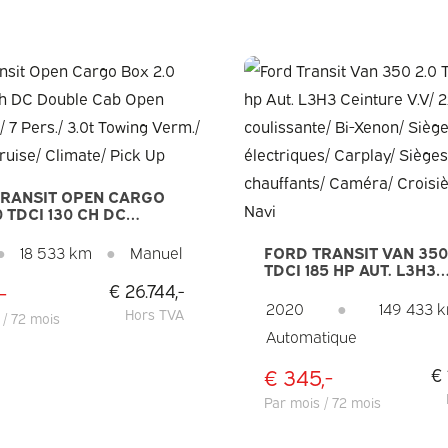
TRANSIT OPEN CARGO
0 TDCI 130 CH DC
E CAB OPEN CARGO
 PERS./ 3.0T TOWING
●
18 533 km
●
Manuel
FORD TRANSIT VAN 350
 CARPLAY/ CRUISE/
TDCI 185 HP AUT. L3H3
E/ PICK UP
CEINTURE V.V/ 2XPORT
-
€ 26.744,-
COULISSANTE/ BI-XENO
2020
●
149 433 
Hors TVA
 / 72 mois
SIÈGES ÉLECTRIQUES/
Automatique
CARPLAY/ SIÈGES
CHAUFFANTS/ CAMÉRA/
CROISIÈRE/ PDC/ NAVI
€ 345,-
€ 
Par mois / 72 mois