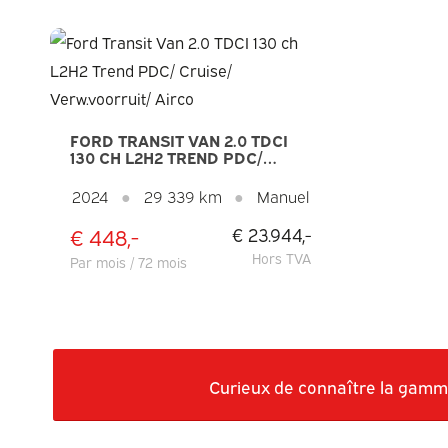
FORD TRANSIT VAN 2.0 TDCI
130 CH L2H2 TREND PDC/
CRUISE/ VERW.VOORRUIT/
AIRCO
2024
●
29 339 km
●
Manuel
€ 448,-
€ 23.944,-
Hors TVA
Par mois / 72 mois
Curieux de connaître la gamme 