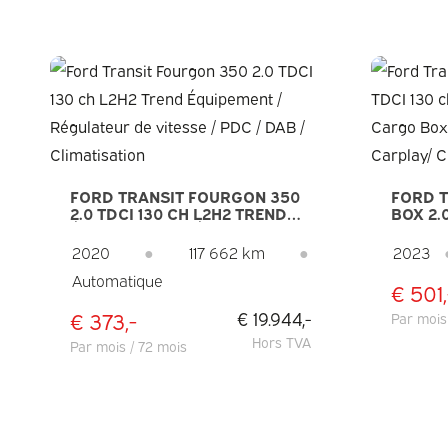
FORD TRANSIT FOURGON 350
FORD 
2.0 TDCI 130 CH L2H2 TREND
BOX 2.
ÉQUIPEMENT / RÉGULATEUR DE
DOUBL
VITESSE / PDC / DAB /
BOX/ 7
2020
●
117 662 km
●
2023
CLIMATISATION
VERM./
Automatique
CLIMAT
€ 501,
€ 373,-
€ 19.944,-
Par mois
Hors TVA
Par mois / 72 mois