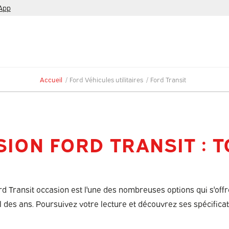
App
Accueil
/
Ford Véhicules utilitaires
/
Ford Transit
ION FORD TRANSIT : TO
rd Transit occasion est l'une des nombreuses options qui s'offren
il des ans. Poursuivez votre lecture et découvrez ses spécific