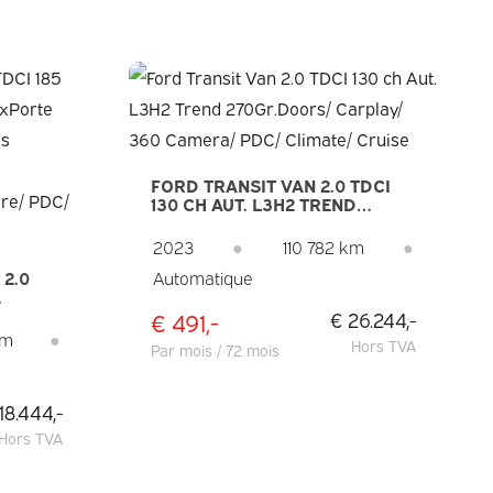
FORD TRANSIT VAN 2.0 TDCI
130 CH AUT. L3H2 TREND
270GR.DOORS/ CARPLAY/ 360
CAMERA/ PDC/ CLIMATE/
2023
●
110 782 km
●
CRUISE
 2.0
Automatique
E
€ 491,-
€ 26.244,-
N/
km
●
Hors TVA
Par mois / 72 mois
18.444,-
Hors TVA