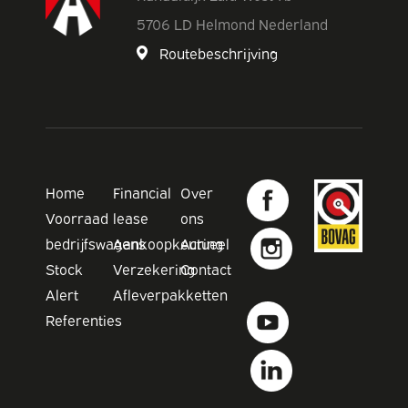
5706 LD Helmond Nederland
Routebeschrijving
Home
Financial
Over
Voorraad
lease
ons
bedrijfswagens
Aankoopkeuring
Actueel
Stock
Verzekering
Contact
Alert
Afleverpakketten
Referenties