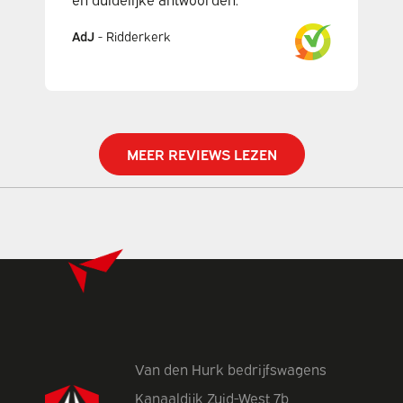
AdJ
-
Ridderkerk
MEER REVIEWS LEZEN
Van den Hurk bedrijfswagens
Kanaaldijk Zuid-West 7b