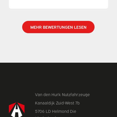
MEHR BEWERTUNGEN LESEN
Van den Hurk Nutzfahrzeuge
Kanaaldijk Zuid-West 7b
5706 LD Helmond Die