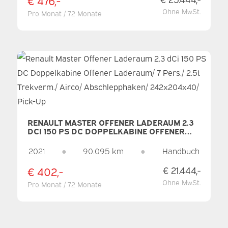
Ohne MwSt.
Pro Monat / 72 Monate
RENAULT MASTER OFFENER LADERAUM 2.3
DCI 150 PS DC DOPPELKABINE OFFENER
LADERAUM/ 7 PERS./ 2.5T TREKVERM./
AIRCO/ ABSCHLEPPHAKEN/ 242X204X40/
2021
●
90.095 km
●
Handbuch
PICK-UP
€ 402,-
€ 21.444,-
Ohne MwSt.
Pro Monat / 72 Monate