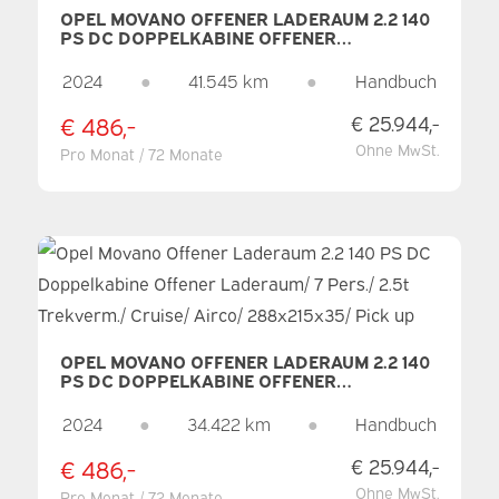
OPEL MOVANO OFFENER LADERAUM 2.2 140
PS DC DOPPELKABINE OFFENER
LADERAUM/ 7 PERS./ 2.5T TREKVERM./
CRUISE/ AIRCO/ 288X215X35/ PICK UP
2024
●
41.545 km
●
Handbuch
€ 486,-
€ 25.944,-
Ohne MwSt.
Pro Monat / 72 Monate
OPEL MOVANO OFFENER LADERAUM 2.2 140
PS DC DOPPELKABINE OFFENER
LADERAUM/ 7 PERS./ 2.5T TREKVERM./
CRUISE/ AIRCO/ 288X215X35/ PICK UP
2024
●
34.422 km
●
Handbuch
€ 486,-
€ 25.944,-
Ohne MwSt.
Pro Monat / 72 Monate