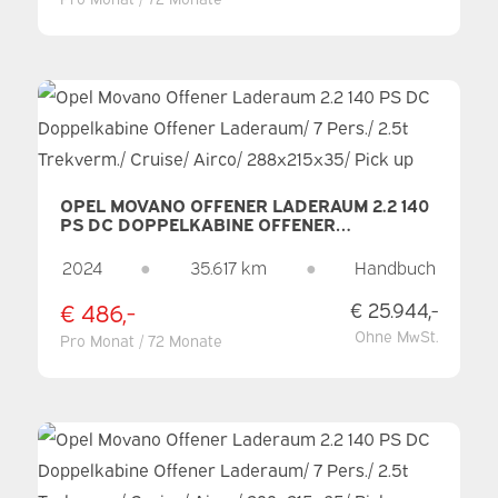
OPEL MOVANO OFFENER LADERAUM 2.2 140
PS DC DOPPELKABINE OFFENER
LADERAUM/ 7 PERS./ 2.5T TREKVERM./
CRUISE/ AIRCO/ 288X215X35/ PICK UP
2024
●
35.617 km
●
Handbuch
€ 486,-
€ 25.944,-
Ohne MwSt.
Pro Monat / 72 Monate