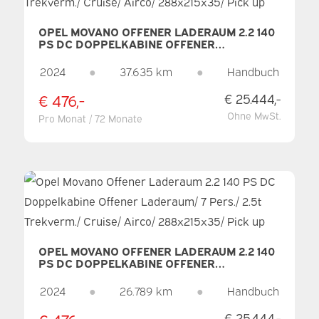
OPEL MOVANO OFFENER LADERAUM 2.2 140
PS DC DOPPELKABINE OFFENER
LADERAUM/ 7 PERS./ 2.5T TREKVERM./
CRUISE/ AIRCO/ 288X215X35/ PICK UP
2024
●
37.635 km
●
Handbuch
€ 476,-
€ 25.444,-
Ohne MwSt.
Pro Monat / 72 Monate
OPEL MOVANO OFFENER LADERAUM 2.2 140
PS DC DOPPELKABINE OFFENER
LADERAUM/ 7 PERS./ 2.5T TREKVERM./
CRUISE/ AIRCO/ 288X215X35/ PICK UP
2024
●
26.789 km
●
Handbuch
€ 476,-
€ 25.444,-