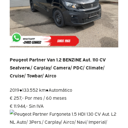
Peugeot Partner Van 1.2 BENZINE Aut. 110 CV
Seatverw./ Carplay/ Camera/ PDC/ Climate/
Cruise/ Towbar/ Airco
2019
●
133.552 km
●
Automático
€ 257,-
Por mes / 60 meses
€ 11.944,-
Sin IVA