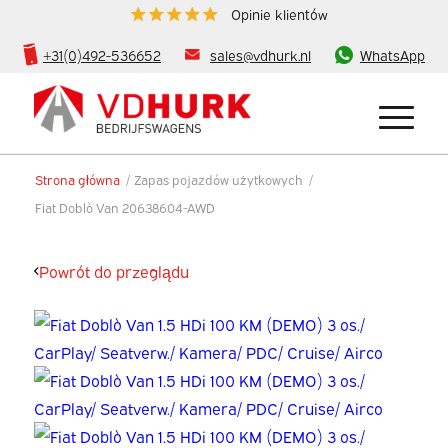
Opinie klientów
+31(0)492-536652
sales@vdhurk.nl
WhatsApp
Strona główna
/
Zapas pojazdów użytkowych
/
Fiat Doblò Van 20638604-AWD
Powrót do przeglądu