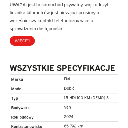
UWAGA: jest to samochód prywatny, więc odczyt
licznika kilometrów jest bieżący i prosimy o
wcześniejszy kontakt telefoniczny w celu
sprawdzenia dostępności.
WIĘCEJ
WSZYSTKIE SPECYFIKACJE
Fiat
Marka
Doblò
Model
1.5 HDi 100 KM (DEMO) 3
Typ
Pers./ CarPlay/ Seatverw./
Van
Bodywork
Kamera/ PDC/ Cruise/ Airco
2024
Rok budowy
65 792 km
Kontrstanowisko