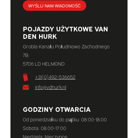
WYŚLIJ NAM WIADOMOŚĆ
POJAZDY UŻYTKOWE VAN
DEN HURK
Grobla Kanału Południowo Zachodniego
7B
5706 LD HELMOND
+31(0)492-536652
info@vdhurk.nl
GODZINY OTWARCIA
Od poniedziałku do piątku: 08:00-18:00
Sobota: 08:00-17:00
Niedziela: Nieczynne