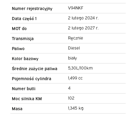
V94NKF
Numer rejestracyjny
2 lutego 2024 r.
Data część 1
2 lutego 2027 r.
MOT do
Ręcznie
Transmisja
Diesel
Paliwo
biały
Kolor bazowy
5,30L/100km
Średnie zużycie paliwa
1,499 cc
Pojemność cylindra
4
Numer butli
102
Moc silnika KM
1,345 kg
Masa