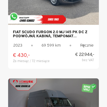
FIAT SCUDO FURGON 2.0 MJ 145 PK DC Z
PODWÓJNĄ KABINĄ, TEMPOMAT
ADAPTACYJNY / 2 PRZESUWNE DRZWI /
SYSTEM BEZKLUCZYKOWY / CARPLAY /
2023
●
69 599 km
●
Ręcznie
NAWIGACJA / 6 MIEJSC / KLIMATYZACJA /
KAMERA / PDC
€ 430,-
€ 22.944,-
bez VAT
Za miesiąc / 72 miesiące