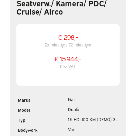
Seatverw./ Kamera/ PDC/
Cruise/ Airco
€ 298,-
Za miesiąc / 72 miesiące
€ 15.944,-
bez VAT
Fiat
Marka
Doblò
Model
1.5 HDi 100 KM (DEMO) 3
Typ
Pers./ CarPlay/ Seatverw./
Van
Bodywork