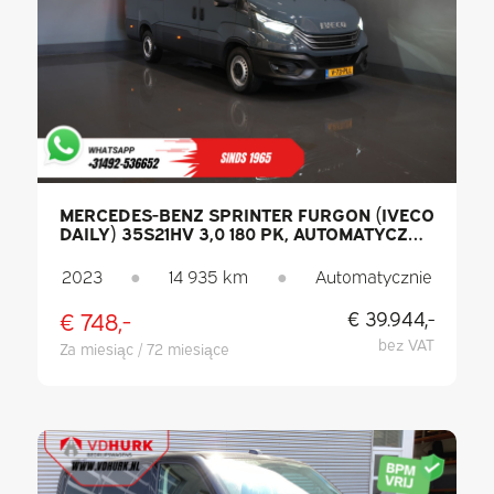
MERCEDES-BENZ SPRINTER FURGON (IVECO
DAILY) 35S21HV 3,0 180 PK, AUTOMATYCZNA
SKRZYNIA BIEGÓW L2H3 LED / UCIĄG 3,5 T
/ ADAPTACYJNY TEMPOMAT / CARPLAY /
2023
●
14 935 km
●
Automatycznie
ELEKTRYCZNIE REGULOWANY FOTEL /
KLIMATYZACJA / NAWIGACJA / KAMERA /
€ 748,-
€ 39.944,-
HAK HOLOWNICZY
bez VAT
Za miesiąc / 72 miesiące