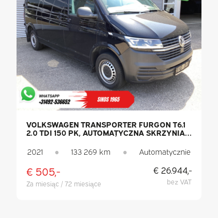
VOLKSWAGEN TRANSPORTER FURGON T6.1
2.0 TDI 150 PK, AUTOMATYCZNA SKRZYNIA
BIEGÓW, WERSJA L2, OŚWIETLENIE LED,
OGRZEWANIE POSTOJOWE, PODGRZEWANE
2021
●
133 269 km
●
Automatycznie
FOTELE, CARPLAY, SYSTEM PARKOWANIA
PDC, TEMPOMAT, KLIMATYZACJA, HAK
€ 505,-
€ 26.944,-
HOLOWNICZY
bez VAT
Za miesiąc / 72 miesiące