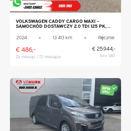
VOLKSWAGEN CADDY CARGO MAXI –
SAMOCHÓD DOSTAWCZY 2.0 TDI 125 PK,
OŚWIETLENIE LED / NISKI PRZEBIEG /
SYSTEM PDC / KLIMATYZACJA
2024
●
13 413 km
●
Ręcznie
€ 486,-
€ 25.944,-
bez VAT
Za miesiąc / 72 miesiące