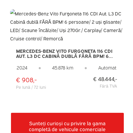
MERCEDES-BENZ VITO FURGONETA 116 CDI
AUT. L3 DC CABINĂ DUBLĂ FĂRĂ BPM! 6
PERSOANE/ 2 UȘI GLISANTE/ LED/ SCAUNE
ÎNCĂLZITE/ UȘI 270GR./ CARPLAY/
2024
●
45.878 km
●
Automat
CAMERĂ/ CRUISE CONTROL/ REMORCĂ
€ 908,-
€ 48.444,-
Fără TVA
Pe lună / 72 luni
Sunteți curioși cu privire la gama
completă de vehicule comerciale