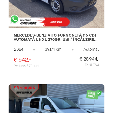
MERCEDES-BENZ VITO FURGONETĂ 116 CDI
AUTOMATĂ L3 XL 270GR. UȘI / ÎNCĂLZIRE
SCAUNE / CARPLAY / NAVIGAȚIE / CAMERĂ /
PDC / CRUISE CONTROL / AER
2024
●
39.174 km
●
Automat
CONDIȚIONAT
€ 542,-
€ 28.944,-
Fără TVA
Pe lună / 72 luni