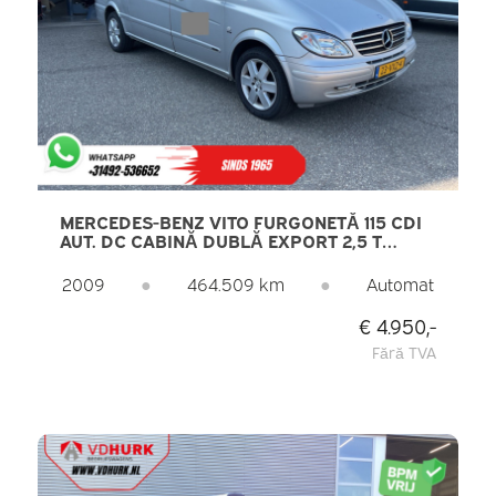
MERCEDES-BENZ VITO FURGONETĂ 115 CDI
AUT. DC CABINĂ DUBLĂ EXPORT 2,5 T
CAPACITATE DE REMORCARE / AER
CONDIȚIONAT / JANTE DE 17” LMV / CÂRLIG
2009
●
464.509 km
●
Automat
DE REMORCARE / BLUETOOTH
€ 4.950,-
Fără TVA