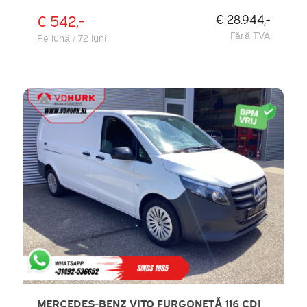
€ 542,-
€ 28.944,-
Fără TVA
Pe lună / 72 luni
MERCEDES-BENZ VITO FURGONETĂ 116 CDI