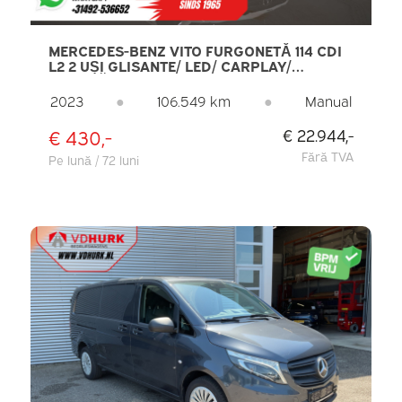
MERCEDES-BENZ VITO FURGONETĂ 114 CDI
L2 2 UȘI GLISANTE/ LED/ CARPLAY/
CAMERĂ DE MARȘARIER/ CRUISE
CONTROL/ JANTE DE 17” LMV/ CÂRLIG DE
2023
●
106.549 km
●
Manual
REMORCARE
€ 430,-
€ 22.944,-
Fără TVA
Pe lună / 72 luni