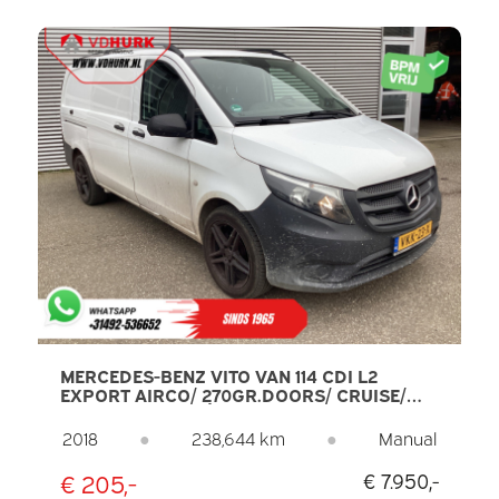
MERCEDES-BENZ VITO VAN 114 CDI L2
EXPORT AIRCO/ 270GR.DOORS/ CRUISE/
CAMERA/ LMV/ CÂRLIG DE REMORCARE
2018
●
238,644 km
●
Manual
€ 205,-
€ 7.950,-