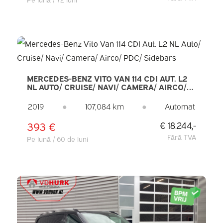
MERCEDES-BENZ VITO VAN 114 CDI AUT. L2
NL AUTO/ CRUISE/ NAVI/ CAMERA/ AIRCO/
PDC/ SIDEBARS
2019
●
107,084 km
●
Automat
393 €
€ 18.244,-
Fără TVA
Pe lună / 60 de luni