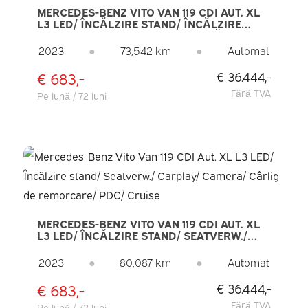
MERCEDES-BENZ VITO VAN 119 CDI AUT. XL
L3 LED/ ÎNCĂLZIRE STAND/ ÎNCĂLZIRE
SCAUNE/ CARPLAY/ NAVI/ CAMERĂ/ PDC/
LMV/ CRUISE/ CÂRLIG REMORCARE/ AER
2023
●
73,542 km
●
Automat
CONDIȚIONAT
€ 683,-
€ 36.444,-
Fără TVA
Pe lună / 72 luni
MERCEDES-BENZ VITO VAN 119 CDI AUT. XL
L3 LED/ ÎNCĂLZIRE STAND/ SEATVERW./
CARPLAY/ CAMERA/ CÂRLIG DE
REMORCARE/ PDC/ CRUISE
2023
●
80,087 km
●
Automat
€ 683,-
€ 36.444,-
Fără TVA
Pe lună / 72 luni