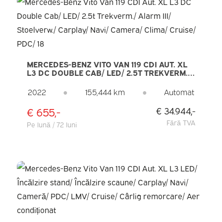
MERCEDES-BENZ VITO VAN 119 CDI AUT. XL
L3 DC DOUBLE CAB/ LED/ 2.5T TREKVERM./
ALARM III/ STOELVERW./ CARPLAY/ NAVI/
CAMERA/ CLIMA/ CRUISE/ PDC/ 18
2022
●
155,444 km
●
Automat
€ 655,-
€ 34.944,-
Fără TVA
Pe lună / 72 luni