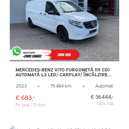
MERCEDES-BENZ VITO FURGONETĂ 119 CDI
AUTOMATĂ L3 LED/ CARPLAY/ ÎNCĂLZIRE
SCAUNE/ ÎNCĂLZIRE AUTONOMĂ/ SISTEM DE
NAVIGAȚIE/ CRUISE CONTROL/ CAMERĂ DE
2023
●
79.484 km
●
Automat
MARȘARIER/ AER CONDIȚIONAT/ JANTE DE
17” LMV/ SENZORI DE PARCARE FAȚĂ/ BARE
€ 683,-
€ 36.444,-
DE ACOPERIȘ/ CÂRLIG DE REMORCARE
Fără TVA
Pe lună / 72 luni