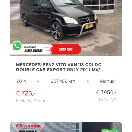
MERCEDES-BENZ VITO VAN 113 CDI DC
DOUBLE CAB EXPORT ONLY 20” LMV/
AIRCO/ PDC/ TOWBAR
2014
●
237,482 km
●
Manual
€ 723,-
€ 7.950,-
Fără TVA
Pe lună / 12 luni