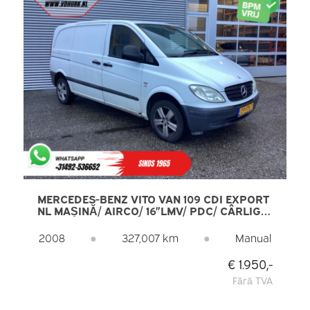
MERCEDES-BENZ VITO VAN 109 CDI EXPORT
NL MAȘINĂ/ AIRCO/ 16”LMV/ PDC/ CÂRLIG
DE REMORCARE/ TÂMPLAR/ RADIO
2008
●
327,007 km
●
Manual
€ 1.950,-
Fără TVA