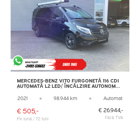
MERCEDES-BENZ VITO FURGONETĂ 116 CDI
AUTOMATĂ L2 LED/ ÎNCĂLZIRE AUTONOMĂ/
ÎNCĂLZIRE SCAUNE/ CARPLAY/ CAMERĂ DE
MARȘARIER/ CRUISE CONTROL/ CÂRLIG DE
2021
●
98.944 km
●
Automat
REMORCARE/ AER CONDIȚIONAT
€ 505,-
€ 26.944,-
Fără TVA
Pe lună / 72 luni