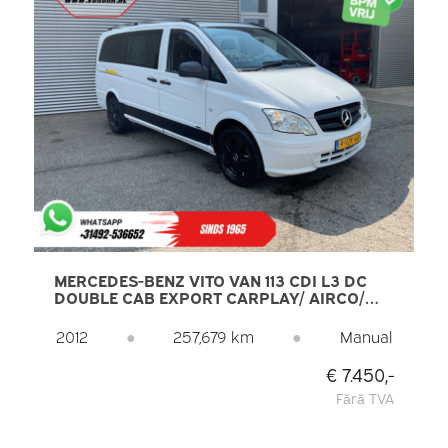
MERCEDES-BENZ VITO VAN 113 CDI L3 DC
DOUBLE CAB EXPORT CARPLAY/ AIRCO/
CAMERA/ 17” LMV/ PDC/ TOWBAR
2012
●
257,679 km
●
Manual
€ 7.450,-
Fără TVA