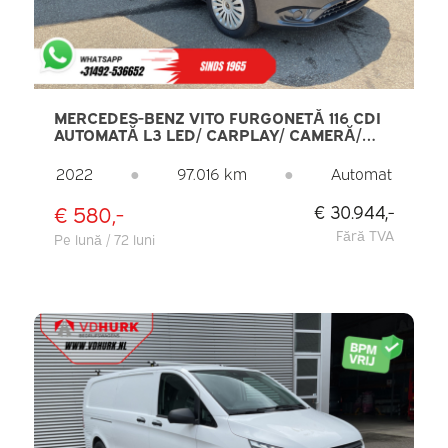
MERCEDES-BENZ VITO FURGONETĂ 116 CDI
AUTOMATĂ L3 LED/ CARPLAY/ CAMERĂ/
CRUISE CONTROL/ PDC/ AER CONDIȚIONAT
2022
●
97.016 km
●
Automat
€ 580,-
€ 30.944,-
Fără TVA
Pe lună / 72 luni