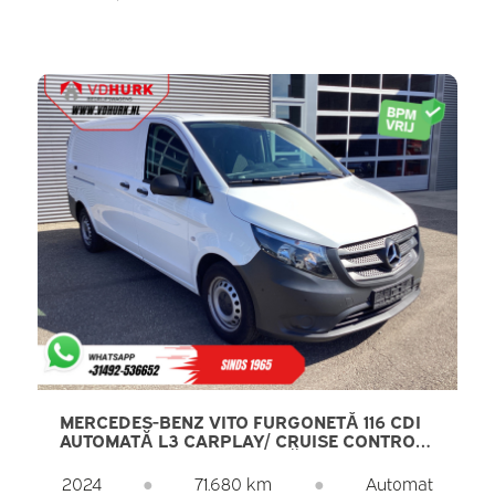
MERCEDES-BENZ VITO FURGONETĂ 116 CDI
AUTOMATĂ L3 CARPLAY/ CRUISE CONTROL/
AER CONDIȚIONAT/ CAMERĂ/ PDC
2024
●
71.680 km
●
Automat