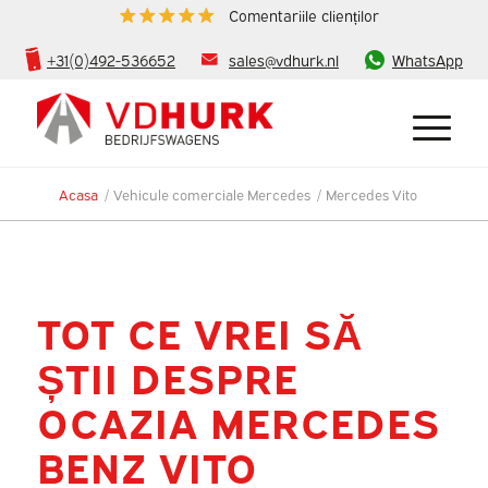
Comentariile clienților
+31(0)492-536652
sales@vdhurk.nl
WhatsApp
Acasa
/
Vehicule comerciale Mercedes
/
Mercedes Vito
TOT CE VREI SĂ
ȘTII DESPRE
OCAZIA MERCEDES
BENZ VITO