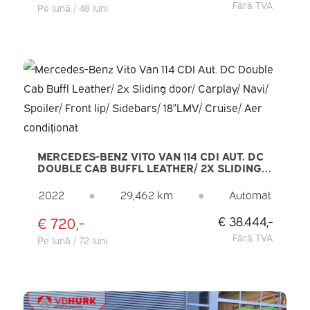
Fără TVA
Pe lună / 48 luni
MERCEDES-BENZ VITO VAN 114 CDI AUT. DC
DOUBLE CAB BUFFL LEATHER/ 2X SLIDING
DOOR/ CARPLAY/ NAVI/ SPOILER/ FRONT
LIP/ SIDEBARS/ 18”LMV/ CRUISE/ AER
2022
●
29,462 km
●
Automat
CONDIȚIONAT
€ 720,-
€ 38.444,-
Fără TVA
Pe lună / 72 luni