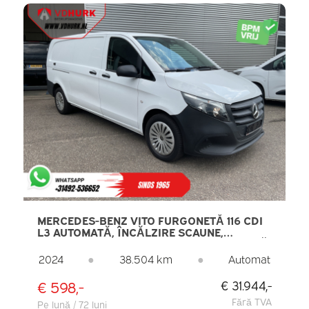
MERCEDES-BENZ VITO FURGONETĂ 116 CDI
L3 AUTOMATĂ, ÎNCĂLZIRE SCAUNE,
CAPACITATE DE REMORCARE 2,5 T, CAMERĂ
DE MARȘARIER, UȘI CU DESCHIDERE LA
2024
●
38.504 km
●
Automat
270°, SISTEM DE NAVIGAȚIE, CRUISE
CONTROL, DAB, AER CONDIȚIONAT
€ 598,-
€ 31.944,-
Fără TVA
Pe lună / 72 luni