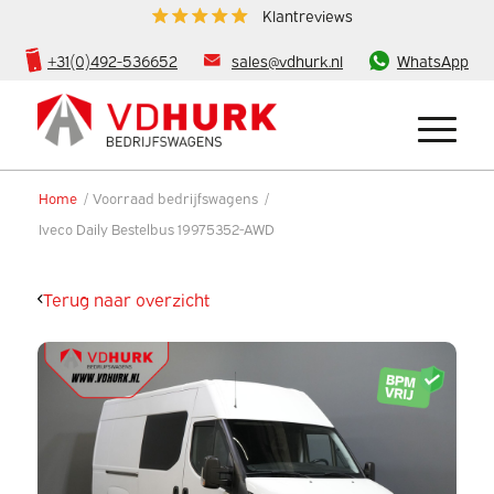
Klantreviews
+31(0)492-536652
sales@vdhurk.nl
WhatsApp
Home
/
Voorraad bedrijfswagens
/
Iveco Daily Bestelbus 19975352-AWD
Terug naar overzicht