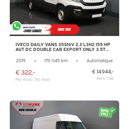
IVECO DAILY VANS 35S16V 2.3 L3H2 155 HP
AUT DC DOUBLE CAB EXPORT ONLY 3.5T
TOW/ CLIMATE/ CRUISE/ CAMERA/ TOWING
HOOK
2019
●
179 045 km
●
Automatique
€ 322,-
€ 14.944,-
Hors TVA
Par mois / 60 mois