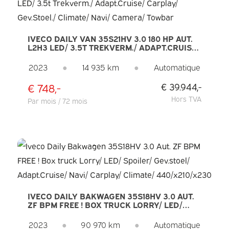
IVECO DAILY VAN 35S21HV 3.0 180 HP AUT.
L2H3 LED/ 3.5T TREKVERM./ ADAPT.CRUISE/
CARPLAY/ GEV.STOEL./ CLIMATE/ NAVI/
CAMERA/ TOWBAR
2023
●
14 935 km
●
Automatique
€ 748,-
€ 39.944,-
Hors TVA
Par mois / 72 mois
IVECO DAILY BAKWAGEN 35S18HV 3.0 AUT.
ZF BPM FREE ! BOX TRUCK LORRY/ LED/
SPOILER/ GEV.STOEL/ ADAPT.CRUISE/ NAVI/
CARPLAY/ CLIMATE/ 440/X210/X230
2023
●
90 970 km
●
Automatique