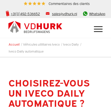
Commentaires des clients
+31(0)492-536652
sales@vdhurk.nl
WhatsApp
Accueil
/
Véhicules utilitaires Iveco
/
Iveco Daily
/
Iveco Daily automatique
CHOISIREZ-VOUS
UN IVECO DAILY
AUTOMATIQUE ?