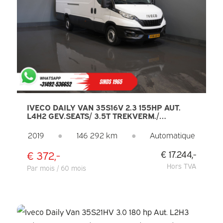
IVECO DAILY VAN 35S16V 2.3 155HP AUT.
L4H2 GEV.SEATS/ 3.5T TREKVERM./
270GR.DEUREN/ CARPLAY/ CAMERA/
CLIMATE/ CRUISE
2019
●
146 292 km
●
Automatique
€ 372,-
€ 17.244,-
Hors TVA
Par mois / 60 mois