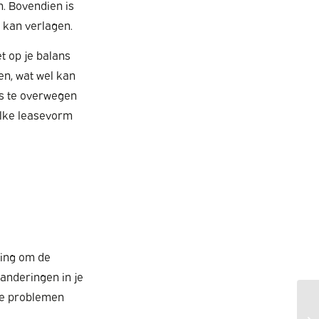
n. Bovendien is
e kan verlagen.
t op je balans
ten, wat wel kan
es te overwegen
elke leasevorm
ting om de
anderingen in je
ële problemen