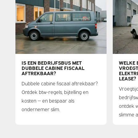
IS EEN BEDRIJFSBUS MET
WELKE 
DUBBELE CABINE FISCAAL
VROEGT
AFTREKBAAR?
ELEKTR
LEASE?
Dubbele cabine fiscaal aftrekbaar?
Vroegtij
Ontdek btw-regels, bijtelling en
bedrijfs
kosten — en bespaar als
ontdek w
ondernemer slim.
slimme a