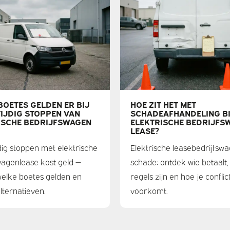
BOETES GELDEN ER BIJ
HOE ZIT HET MET
IJDIG STOPPEN VAN
SCHADEAFHANDELING B
ISCHE BEDRIJFSWAGEN
ELEKTRISCHE BEDRIJFS
LEASE?
dig stoppen met elektrische
Elektrische leasebedrijfsw
wagenlease kost geld —
schade: ontdek wie betaalt,
elke boetes gelden en
regels zijn en hoe je conflic
lternatieven.
voorkomt.