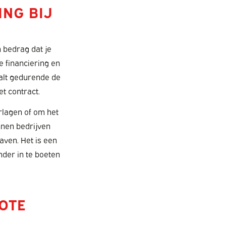
ING BIJ
n bedrag dat je
e financiering en
aalt gedurende de
et contract.
rlagen of om het
nnen bedrijven
aven. Het is een
der in te boeten
ROTE