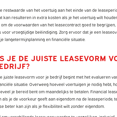
 restwaarde van het voertuig aan het einde van de leaseperio
 kan resulteren in extra kosten als je het voertuig wilt houden
k om de voorwaarden van het leasecontract goed te begrijpen, 
 voor vroegtijdige beëindiging. Zorg ervoor dat je een lease
j je langetermijnplanning en financiële situatie.
ES JE DE JUISTE LEASEVORM V
EDRIJF?
e juiste leasevorm voor je bedrijf begint met het evalueren van
anciële situatie. Overweeg hoeveel voertuigen je nodig hebt, hoe
eveel je bereid bent om maandelijks te betalen. Financial leas
jn als je de voorkeur geeft aan eigendom na de leaseperiode, te
e beter kan zijn als je flexibiliteit wilt zonder eigendom.
 om verschillende leasevoorwaarden te vergelijken, inclusief