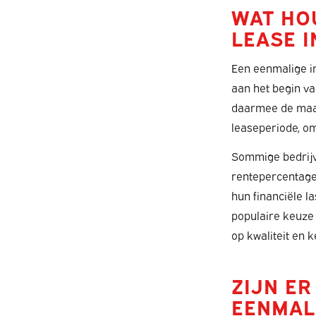
WAT HO
LEASE I
Een eenmalige in
aan het begin va
daarmee de maand
leaseperiode, om
Sommige bedrijv
rentepercentage
hun financiële l
populaire keuze
op kwaliteit en 
ZIJN E
EENMAL