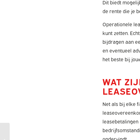
Dit biedt mogeli
de rente die je b
Operationele lea
kunt zetten. Echt
bijdragen aan ee
en eventueel adv
het beste bij jou
WAT ZIJ
LEASEO
Net als bij elke
leaseovereenkoms
leasebetalingen 
bedrijfsomstandi
Zijn er fiscale
ondervindt.
voordelen aan financial