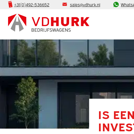
+31(0)492-536652
sales@vdhurk.nl
Whats
IS EE
INVES