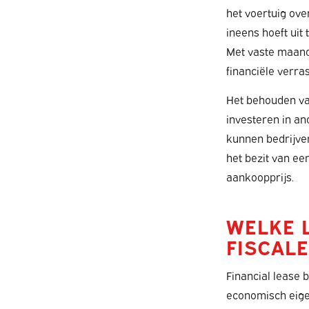
het voertuig ove
ineens hoeft uit 
Met vaste maand
financiële verra
Het behouden van
investeren in an
kunnen bedrijven
het bezit van ee
aankoopprijs.
WELKE 
FISCAL
Financial lease b
economisch eigen