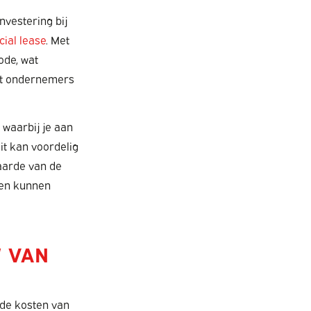
nvestering bij
cial lease
. Met
ode, wat
edt ondernemers
 waarbij je aan
it kan voordelig
waarde van de
jven kunnen
 VAN
 de kosten van