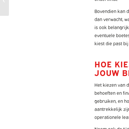
lease?
Bovendien kan de
dan verwacht, wat
is ook belangrij
eventuele boetes
kiest die past bi
HOE KI
JOUW B
Het kiezen van d
behoeften en fin
gebruiken, en ho
aantrekkelijk zi
operationele leas
Neem ook de tijd