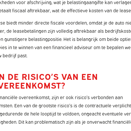
jkheden voor afschrijving, wat je belastingaangifte kan verlage
etaalt fiscaal aftrekbaar, wat de effectieve kosten van de leas
se biedt minder directe fiscale voordelen, omdat je de auto nie
er, de leasebetalingen zijn volledig aftrekbaar als bedrijfskos
n gunstigere belastingpositie. Het is belangrijk om beide opti
ies in te winnen van een financieel adviseur om te bepalen w
w bedrijf past.
N DE RISICO’S VAN EEN
VEREENKOMST?
 financiële overeenkomst, zijn er ook risico’s verbonden aan
ten. Een van de grootste risico’s is de contractuele verplich
gedurende de hele looptijd te voldoen, ongeacht eventuele ver
gheden. Dit kan problematisch zijn als je onverwacht financi