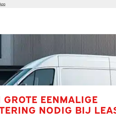
App
N GROTE EENMALIGE
TERING NODIG BIJ LEA