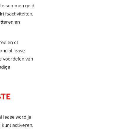
rote sommen geld
ijfsactiviteiten.
tteren en
roeien of
ancial lease,
de voordelen van
edige
STE
al lease word je
 kunt activeren.