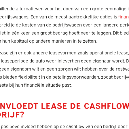
chillende alternatieven voor het doen van een grote eenmalige i
edrijfswagens. Een van de meest aantrekkelijke opties is
finan
spreid je de kosten van de bedrijfswagen over een langere peri
niet in één keer een groot bedrag hoeft neer te leggen. Dit bi
om hun kapitaal op andere manieren in te zetten.
lease zijn er ook andere leasevormen zoals operationele lease,
 leaseperiode de auto weer inlevert en geen eigenaar wordt. D
er geen eigendom wilt en geen zorgen wilt hebben over de rest
es bieden flexibiliteit in de betalingsvoorwaarden, zodat bedri
ste bij hun financiële situatie past.
ÏNVLOEDT LEASE DE CASHFLOW
RIJF?
positieve invloed hebben op de cashflow van een bedrijf door