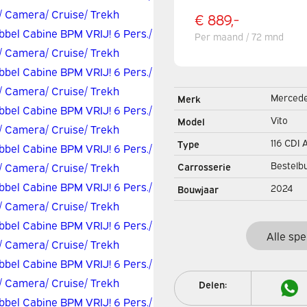
€ 889,-
Per maand / 72 mnd
Merced
Merk
Vito
Model
116 CDI 
Type
Dubbel 
Bestelb
Carrosserie
VRIJ! 6 
2024
Bouwjaar
2xSchui
Alle spe
Delen: