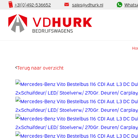
+31(0)492-536652
sales@vdhurk.nl
Whats
Ho
Terug naar overzicht