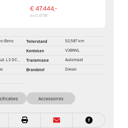
€ 47.444,-
excl. BTW
es-Benz
52.587 km
Tellerstand
Stoelverw./ 270Gr.
V38NVL
Kenteken
Deuren/ Carplay/
Aut. L3 DC
Automaat
Transmissie
Camera/ Cruise/
Cabine BPM
Trekh
us
Diesel
Brandstof
Pers./
fdeur/ LED/
cificaties
Accessoires