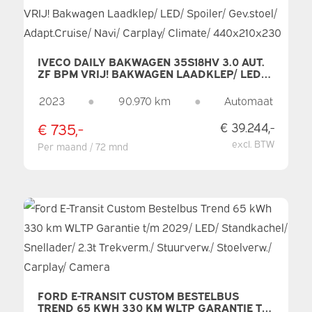
IVECO DAILY BAKWAGEN 35S18HV 3.0 AUT.
ZF BPM VRIJ! BAKWAGEN LAADKLEP/ LED/
SPOILER/ GEV.STOEL/ ADAPT.CRUISE/ NAVI/
CARPLAY/ CLIMATE/ 440X210X230
2023
●
90.970 km
●
Automaat
€ 735,-
€ 39.244,-
excl. BTW
Per maand / 72 mnd
FORD E-TRANSIT CUSTOM BESTELBUS
TREND 65 KWH 330 KM WLTP GARANTIE T/M