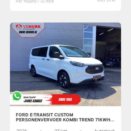
Per maand / 72 mnd
FORD E-TRANSIT CUSTOM
PERSONENVERVOER KOMBI TREND 71KWH
360 KM WLTP LED/STANDKACHEL/
STOELVERW./ STUURVERW./ CARPLAY/ 9 P/
2026
●
27 km
●
Automaat