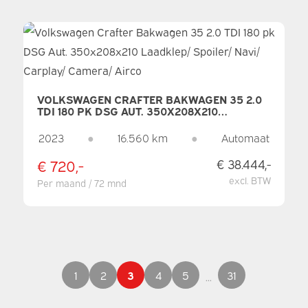
VOLKSWAGEN CRAFTER BAKWAGEN 35 2.0
TDI 180 PK DSG AUT. 350X208X210
LAADKLEP/ SPOILER/ NAVI/ CARPLAY/
CAMERA/ AIRCO
2023
●
16.560 km
●
Automaat
€ 720,-
€ 38.444,-
excl. BTW
Per maand / 72 mnd
1
2
3
4
5
31
...