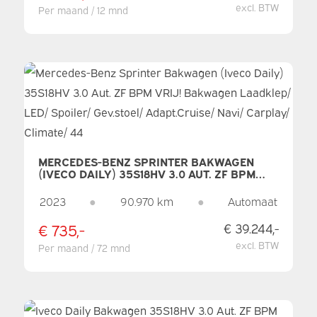
excl. BTW
Per maand / 12 mnd
MERCEDES-BENZ SPRINTER BAKWAGEN
(IVECO DAILY) 35S18HV 3.0 AUT. ZF BPM
VRIJ! BAKWAGEN LAADKLEP/ LED/
SPOILER/ GEV.STOEL/ ADAPT.CRUISE/ NAVI/
2023
●
90.970 km
●
Automaat
CARPLAY/ CLIMATE/ 44
€ 735,-
€ 39.244,-
excl. BTW
Per maand / 72 mnd