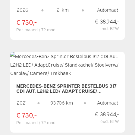
2029/ LED/ STANDKACHEL/ SNELLADER/
2.3T TREKVERM./ STUURVERW./
2026
●
21 km
●
Automaat
STOELVERW./ CARPLAY/ CAMERA
€ 730,-
€ 38.944,-
excl. BTW
Per maand / 72 mnd
MERCEDES-BENZ SPRINTER BESTELBUS 317
CDI AUT. L2H2 LED/ ADAPT.CRUISE/
STANDKACHEL/ STOELVERW./ CARPLAY/
CAMERA/ TREKHAAK
2021
●
93.706 km
●
Automaat
€ 730,-
€ 38.944,-
excl. BTW
Per maand / 72 mnd