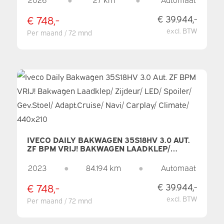
9 PERSOONS/ CLIMATE/ CAMERA/ PDC/
CRUISE
€ 748,-
€ 39.944,-
excl. BTW
Per maand / 72 mnd
IVECO DAILY BAKWAGEN 35S18HV 3.0 AUT.
ZF BPM VRIJ! BAKWAGEN LAADKLEP/
ZIJDEUR/ LED/ SPOILER/ GEV.STOEL/
ADAPT.CRUISE/ NAVI/ CARPLAY/ CLIMATE/
2023
●
84.194 km
●
Automaat
440X210
€ 748,-
€ 39.944,-
excl. BTW
Per maand / 72 mnd