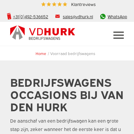
Klantreviews
+31(0)492-536652
sales@vdhurk.nl
WhatsApp
Home
/
Voorraad bedrijfswagens
BEDRIJFSWAGENS
OCCASIONS BIJ VAN
DEN HURK
De aanschaf van een bedrijfswagen kan een grote
stap zijn, zeker wanneer het de eerste keer is dat u