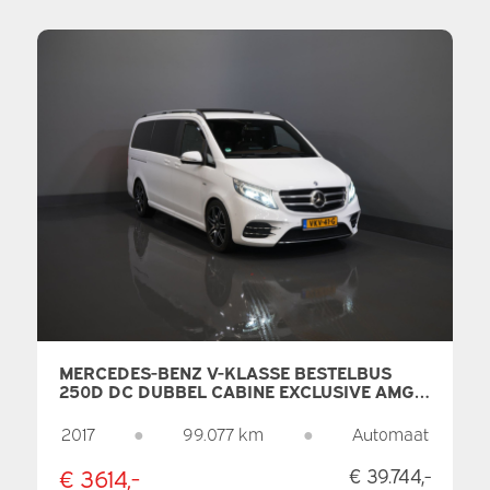
MERCEDES-BENZ V-KLASSE BESTELBUS
250D DC DUBBEL CABINE EXCLUSIVE AMG/
PANO/ STOELVENT./ MEM.STOELEN/
KOELVAK/ ADAPT.CRUISE/ 360 CAMERA/
2017
●
99.077 km
●
Automaat
BURMESTER/ STANDKACHEL/ L
€ 3614,-
€ 39.744,-