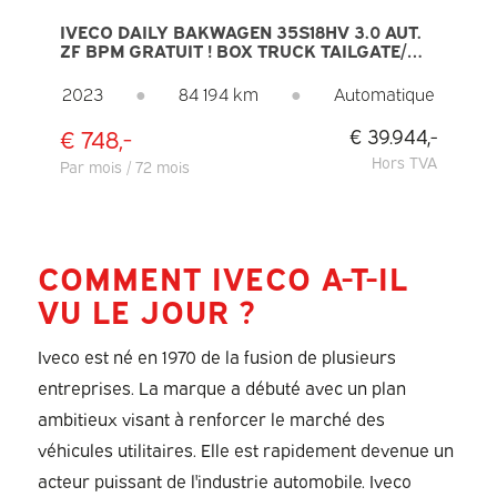
IVECO DAILY BAKWAGEN 35S18HV 3.0 AUT.
ZF BPM GRATUIT ! BOX TRUCK TAILGATE/
SIDE DOOR/ LED/ SPOILER/ GEV.STOEL/
ADAPT.CRUISE/ NAVI/ CARPLAY/ CLIMATE/
2023
●
84 194 km
●
Automatique
440X210
€ 748,-
€ 39.944,-
Hors TVA
Par mois / 72 mois
COMMENT IVECO A-T-IL
VU LE JOUR ?
Iveco est né en 1970 de la fusion de plusieurs
entreprises. La marque a débuté avec un plan
ambitieux visant à renforcer le marché des
véhicules utilitaires. Elle est rapidement devenue un
acteur puissant de l'industrie automobile. Iveco