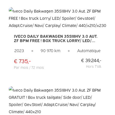
IVECO DAILY BAKWAGEN 35S18HV 3.0 AUT.
ZF BPM FREE ! BOX TRUCK LORRY/ LED/
SPOILER/ GEV.STOEL/ ADAPT.CRUISE/ NAVI/
CARPLAY/ CLIMATE/ 440/X210/X230
2023
●
90 970 km
●
Automatique
€ 735,-
€ 39.244,-
Hors TVA
Par mois / 72 mois