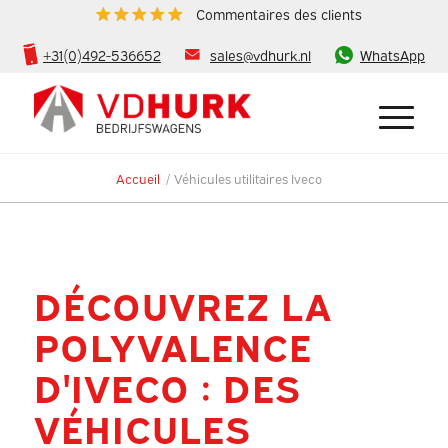
Commentaires des clients
+31(0)492-536652
sales@vdhurk.nl
WhatsApp
Accueil
/
Véhicules utilitaires Iveco
DÉCOUVREZ LA
POLYVALENCE
D'IVECO : DES
VÉHICULES