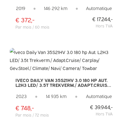
270GR.DEUREN/ CARPLAY/ CAMERA/
CLIMATE/ CRUISE
2019
●
146 292 km
●
Automatique
€ 372,-
€ 17.244,-
Hors TVA
Par mois / 60 mois
IVECO DAILY VAN 35S21HV 3.0 180 HP AUT.
L2H3 LED/ 3.5T TREKVERM./ ADAPT.CRUISE/
CARPLAY/ GEV.STOEL./ CLIMATE/ NAVI/
CAMERA/ TOWBAR
2023
●
14 935 km
●
Automatique
€ 748,-
€ 39.944,-
Hors TVA
Par mois / 72 mois