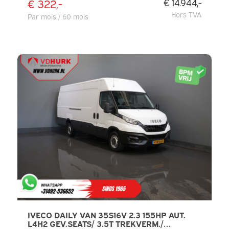
€ 322,-
€ 14.944,-
Hors TVA
Par mois / 60 mois
IVECO DAILY VAN 35S16V 2.3 155HP AUT.
L4H2 GEV.SEATS/ 3.5T TREKVERM./