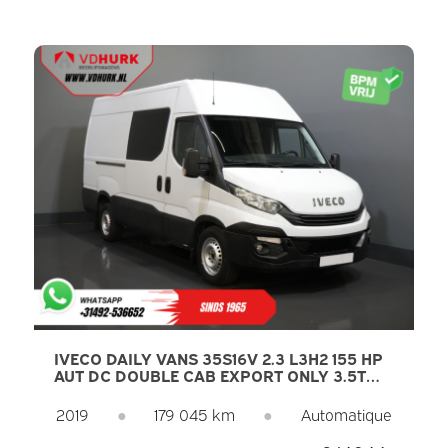
IVECO DAILY VANS 35S16V 2.3 L3H2 155 HP
AUT DC DOUBLE CAB EXPORT ONLY 3.5T
TOW/ CLIMATE/ CRUISE/ CAMERA/ TOWING
HOOK
2019
●
179 045 km
●
Automatique