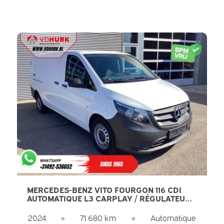
MERCEDES-BENZ VITO FOURGON 116 CDI
AUTOMATIQUE L3 CARPLAY / RÉGULATEUR
DE VITESSE / CLIMATISATION / CAMÉRA /
PDC
2024
●
71 680 km
●
Automatique