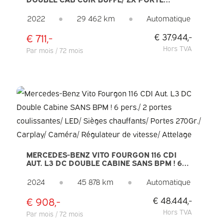
COULISSANTE/ CARPLAY/ NAVI/ SPOILER/
LAME AVANT/ SIDEBARS/ 18 ”LMV/
2022
●
29 462 km
●
Automatique
CROISIÈRE/ AIR CONDITIONNÉ
€ 711,-
€ 37.944,-
Hors TVA
Par mois / 72 mois
MERCEDES-BENZ VITO FOURGON 116 CDI
AUT. L3 DC DOUBLE CABINE SANS BPM ! 6
PERS./ 2 PORTES COULISSANTES/ LED/
SIÈGES CHAUFFANTS/ PORTES 270GR./
2024
●
45 878 km
●
Automatique
CARPLAY/ CAMÉRA/ RÉGULATEUR DE
VITESSE/ ATTELAGE
€ 908,-
€ 48.444,-
Hors TVA
Par mois / 72 mois