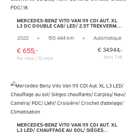
MERCEDES-BENZ VITO VAN 119 CDI AUT. XL
L3 DC DOUBLE CAB/ LED/ 2.5T TREKVERM./
ALARM III/ STOELVERW./ CARPLAY/ NAVI/
CAMERA/ CLIMATE/ CRUISE/ PDC/ 18
2022
●
155 444 km
●
Automatique
€ 655,-
€ 34.944,-
Hors TVA
Par mois / 72 mois
MERCEDES-BENZ VITO VAN 119 CDI AUT. XL
L3 LED/ CHAUFFAGE AU SOL/ SIÈGES
CHAUFFANTS/ CARPLAY/ NAVI/ CAMÉRA/