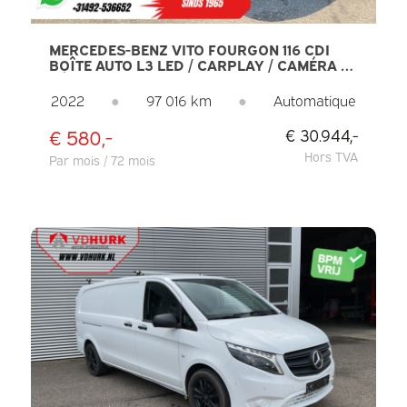
MERCEDES-BENZ VITO FOURGON 116 CDI
BOÎTE AUTO L3 LED / CARPLAY / CAMÉRA /
RÉGULATEUR DE VITESSE / PDC /
CLIMATISATION
2022
●
97 016 km
●
Automatique
€ 580,-
€ 30.944,-
Hors TVA
Par mois / 72 mois