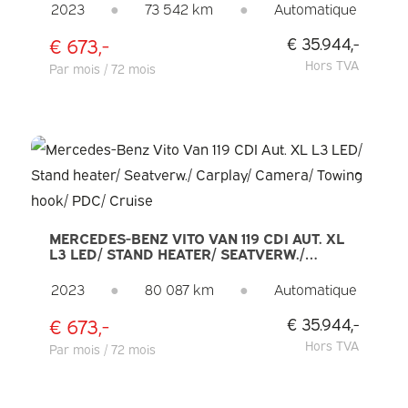
PDC/ LMV/ CROISIÈRE/ CROCHET
2023
●
73 542 km
●
Automatique
D'ATTELAGE/ CLIMATISATION
€ 673,-
€ 35.944,-
Hors TVA
Par mois / 72 mois
MERCEDES-BENZ VITO VAN 119 CDI AUT. XL
L3 LED/ STAND HEATER/ SEATVERW./
CARPLAY/ CAMERA/ TOWING HOOK/ PDC/
CRUISE
2023
●
80 087 km
●
Automatique
€ 673,-
€ 35.944,-
Hors TVA
Par mois / 72 mois