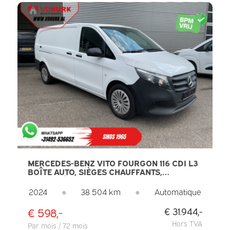
MERCEDES-BENZ VITO FOURGON 116 CDI L3
BOÎTE AUTO, SIÈGES CHAUFFANTS,
CAPACITÉ DE REMORQUAGE DE 2,5 T,
CAMÉRA, PORTES À 270°, GPS, RÉGULATEUR
2024
●
38 504 km
●
Automatique
DE VITESSE, DAB, CLIMATISATION
€ 598,-
€ 31.944,-
Hors TVA
Par mois / 72 mois