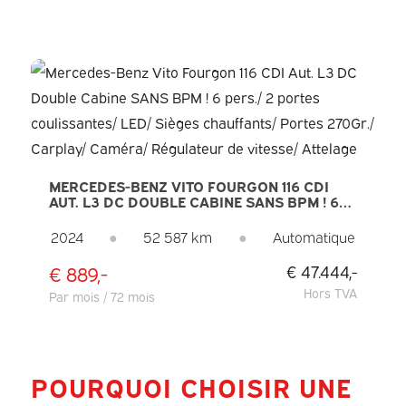
MERCEDES-BENZ VITO FOURGON 116 CDI
AUT. L3 DC DOUBLE CABINE SANS BPM ! 6
PERS./ 2 PORTES COULISSANTES/ LED/
SIÈGES CHAUFFANTS/ PORTES 270GR./
2024
●
52 587 km
●
Automatique
CARPLAY/ CAMÉRA/ RÉGULATEUR DE
VITESSE/ ATTELAGE
€ 889,-
€ 47.444,-
Hors TVA
Par mois / 72 mois
POURQUOI CHOISIR UNE