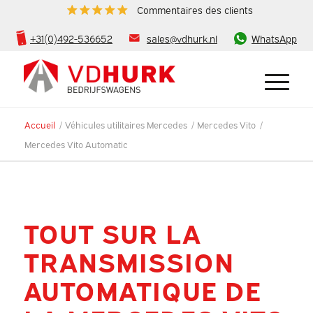
Commentaires des clients
+31(0)492-536652
sales@vdhurk.nl
WhatsApp
Accueil
/
Véhicules utilitaires Mercedes
/
Mercedes Vito
/
Mercedes Vito Automatic
TOUT SUR LA
TRANSMISSION
AUTOMATIQUE DE