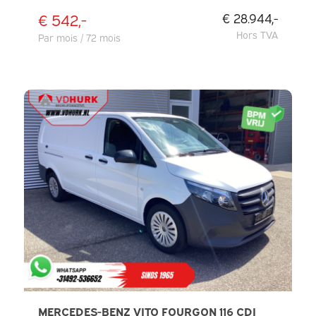
€ 542,-
€ 28.944,-
Hors TVA
Par mois / 72 mois
MERCEDES-BENZ VITO FOURGON 116 CDI