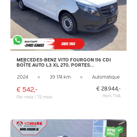
MERCEDES-BENZ VITO FOURGON 116 CDI
BOÎTE AUTO L3 XL 270, PORTES
COULISSANTES / CHAUFFAGE DES SIÈGES /
CARPLAY / GPS / CAMÉRA / AIDE AU
2024
●
39 174 km
●
Automatique
STATIONNEMENT / RÉGULATEUR DE VITESSE
/ CLIMATISATION
€ 542,-
€ 28.944,-
Hors TVA
Par mois / 72 mois