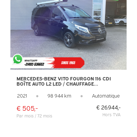
MERCEDES-BENZ VITO FOURGON 116 CDI
BOÎTE AUTO L2 LED / CHAUFFAGE
AUXILIAIRE / SIÈGES CHAUFFANTS /
CARPLAY / CAMÉRA / RÉGULATEUR DE
2021
●
98 944 km
●
Automatique
VITESSE / ATTELAGE / CLIMATISATION
€ 505,-
€ 26.944,-
Hors TVA
Par mois / 72 mois