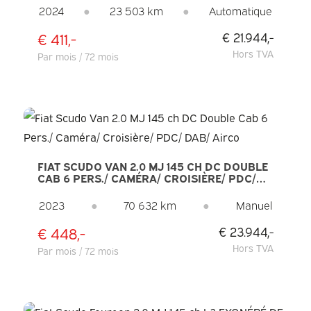
STATIONNEMENT / RÉGULATEUR DE VITESSE
2024
●
23 503 km
●
Automatique
/ CLIMATISATION
€ 411,-
€ 21.944,-
Hors TVA
Par mois / 72 mois
FIAT SCUDO VAN 2.0 MJ 145 CH DC DOUBLE
CAB 6 PERS./ CAMÉRA/ CROISIÈRE/ PDC/
DAB/ AIRCO
2023
●
70 632 km
●
Manuel
€ 448,-
€ 23.944,-
Hors TVA
Par mois / 72 mois