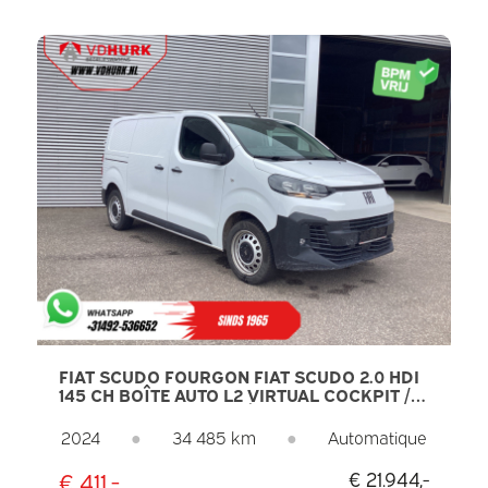
FIAT SCUDO FOURGON FIAT SCUDO 2.0 HDI
145 CH BOÎTE AUTO L2 VIRTUAL COCKPIT /
CARPLAY / GPS / CAMÉRA / AVERTISSEUR
DE DISTANCE / RÉGULATEUR DE VITESSE /
2024
●
34 485 km
●
Automatique
CLIMATISATION
€ 411,-
€ 21.944,-