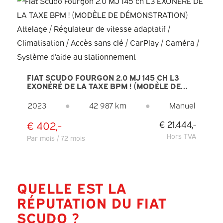
FIAT SCUDO FOURGON 2.0 MJ 145 CH L3
EXONÉRÉ DE LA TAXE BPM ! (MODÈLE DE
DÉMONSTRATION) ATTELAGE / RÉGULATEUR
DE VITESSE ADAPTATIF / CLIMATISATION /
2023
●
42 987 km
●
Manuel
ACCÈS SANS CLÉ / CARPLAY / CAMÉRA /
SYSTÈME D'AIDE AU STATIONNEMENT
€ 402,-
€ 21.444,-
Hors TVA
Par mois / 72 mois
QUELLE EST LA
RÉPUTATION DU FIAT
SCUDO ?