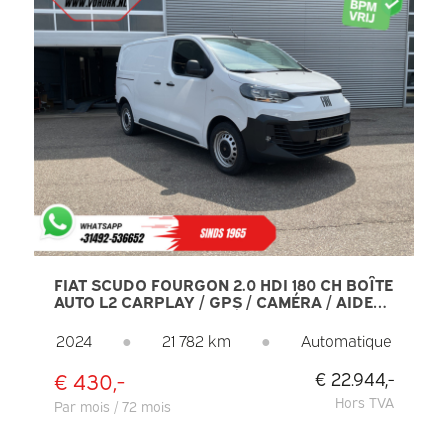
FIAT SCUDO FOURGON 2.0 HDI 180 CH BOÎTE
AUTO L2 CARPLAY / GPS / CAMÉRA / AIDE
AU STATIONNEMENT / RÉGULATEUR DE
VITESSE / CLIMATISATION
2024
●
21 782 km
●
Automatique
€ 430,-
€ 22.944,-
Hors TVA
Par mois / 72 mois