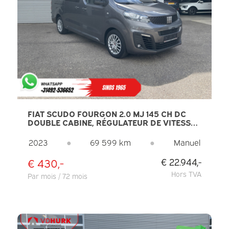
FIAT SCUDO FOURGON 2.0 MJ 145 CH DC
DOUBLE CABINE, RÉGULATEUR DE VITESSE
ADAPTATIF / 2 PORTES COULISSANTES /
ACCÈS SANS CLÉ / CARPLAY / GPS / 6
2023
●
69 599 km
●
Manuel
PLACES / CLIMATISATION / CAMÉRA / PDC
€ 430,-
€ 22.944,-
Hors TVA
Par mois / 72 mois