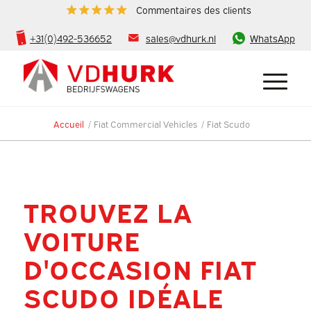
Commentaires des clients
+31(0)492-536652
sales@vdhurk.nl
WhatsApp
Accueil
/
Fiat Commercial Vehicles
/
Fiat Scudo
TROUVEZ LA
VOITURE
D'OCCASION FIAT
SCUDO IDÉALE