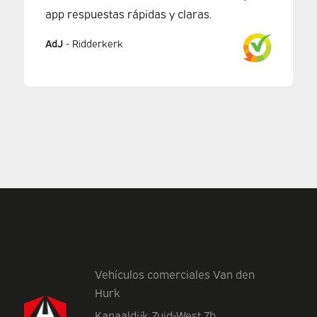
app respuestas rápidas y claras.
AdJ
-
Ridderkerk
Vehículos comerciales Van den
Hurk
Kanaaldijk Zuid-West 7b