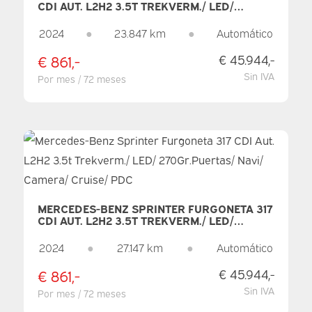
CDI AUT. L2H2 3.5T TREKVERM./ LED/
270GR.PUERTAS/ NAVI/ CAMERA/ CRUISE/
PDC
2024
●
23.847 km
●
Automático
€ 861,-
€ 45.944,-
Sin IVA
Por mes / 72 meses
MERCEDES-BENZ SPRINTER FURGONETA 317
CDI AUT. L2H2 3.5T TREKVERM./ LED/
270GR.PUERTAS/ NAVI/ CAMERA/ CRUISE/
PDC
2024
●
27.147 km
●
Automático
€ 861,-
€ 45.944,-
Sin IVA
Por mes / 72 meses