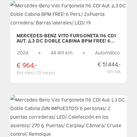
MERCEDES-BENZ VITO FURGONETA 116 CDI
AUT. ¡L3 DC DOBLE CABINA BPM FREE! 6
PERS./ 2XPUERTA CORREDERA/ BARRAS
LATERALES/ LED/ 19" AMG/ SEATVERW./
2024
●
44 419 km
●
Automático
270GR. PUERTAS/ CARPLAY/ CA
€ 964,-
€ 51.444,-
Sin IVA
Por mes / 72 meses