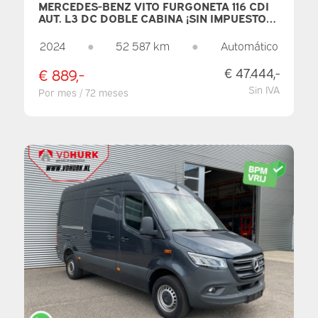
MERCEDES-BENZ VITO FURGONETA 116 CDI
AUT. L3 DC DOBLE CABINA ¡SIN IMPUESTOS!
6 PERSONAS/ 2 PUERTAS CORREDERAS/
LED/ CALEFACCIÓN EN LOS ASIENTOS/ 270
2024
●
52 587 km
●
Automático
G. PUERTAS/ CARPLAY/ CÁMARA/ CRUISE
CONTROL/ REMOLQUE
€ 889,-
€ 47.444,-
Sin IVA
Por mes / 72 meses