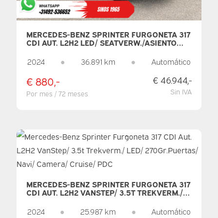
MERCEDES-BENZ SPRINTER FURGONETA 317
CDI AUT. L2H2 LED/ SEATVERW./ASIENTO
AJUSTABLE/ 270GR.PUERTAS/ NAVI/
CAMARA/ CRUISE/ AIRCO/ PDC
2024
●
36.891 km
●
Automático
€ 880,-
€ 46.944,-
Sin IVA
Por mes / 72 meses
MERCEDES-BENZ SPRINTER FURGONETA 317
CDI AUT. L2H2 VANSTEP/ 3.5T TREKVERM./
LED/ 270GR.PUERTAS/ NAVI/ CAMERA/
CRUISE/ PDC
2024
●
25.987 km
●
Automático