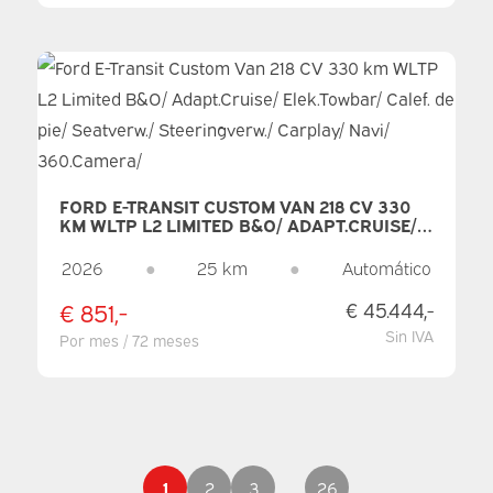
FORD E-TRANSIT CUSTOM VAN 218 CV 330
KM WLTP L2 LIMITED B&O/ ADAPT.CRUISE/
ELEK.TOWBAR/ CALEF. DE PIE/ SEATVERW./
STEERINGVERW./ CARPLAY/ NAVI/
2026
●
25 km
●
Automático
360.CAMERA/
€ 851,-
€ 45.444,-
Sin IVA
Por mes / 72 meses
1
2
3
26
...