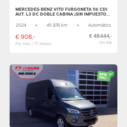
MERCEDES-BENZ VITO FURGONETA 116 CDI
AUT. L3 DC DOBLE CABINA ¡SIN IMPUESTOS!
6 PERSONAS/ 2 PUERTAS CORREDERAS/
LED/ CALEFACCIÓN EN LOS ASIENTOS/ 270
2024
●
45 878 km
●
Automático
G. PUERTAS/ CARPLAY/ CÁMARA/ CRUISE
CONTROL/ REMOLQUE
€ 908,-
€ 48.444,-
Sin IVA
Por mes / 72 meses