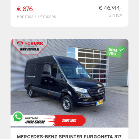
€ 876,-
€ 46.744,-
Sin IVA
Por mes / 72 meses
MERCEDES-BENZ SPRINTER FURGONETA 317