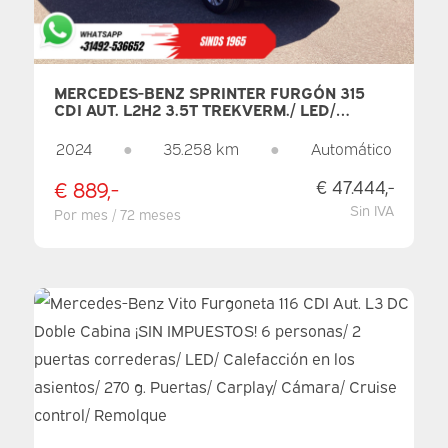
MERCEDES-BENZ SPRINTER FURGÓN 315
CDI AUT. L2H2 3.5T TREKVERM./ LED/
GEV.STOEL/ 10.25” MBUX/ CLIMATE/
STOELVERW./ CARPLAY/ NAVI/ CRUISE/
2024
●
35.258 km
●
Automático
CAMERA/ PDC/ GANCHO DE REMOLQUE
€ 889,-
€ 47.444,-
Sin IVA
Por mes / 72 meses