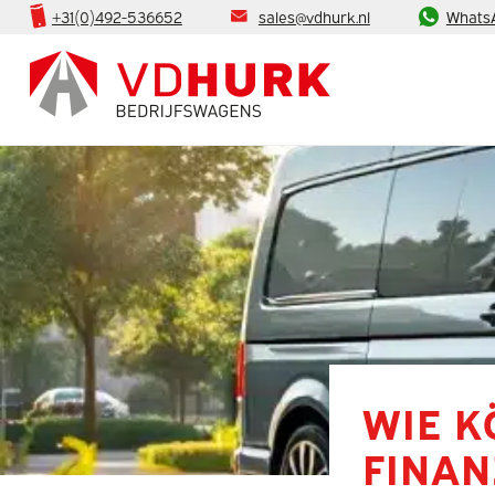
+31(0)492-536652
sales@vdhurk.nl
Whats
WIE 
FINA