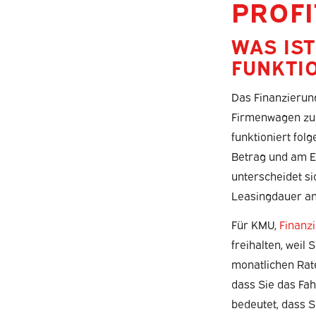
PROFI
WAS IS
FUNKTIO
Das Finanzierung
Firmenwagen zu 
funktioniert fol
Betrag und am En
unterscheidet s
Leasingdauer an
Für KMU,
Finanz
freihalten, weil
monatlichen Raten
dass Sie das Fah
bedeutet, dass 