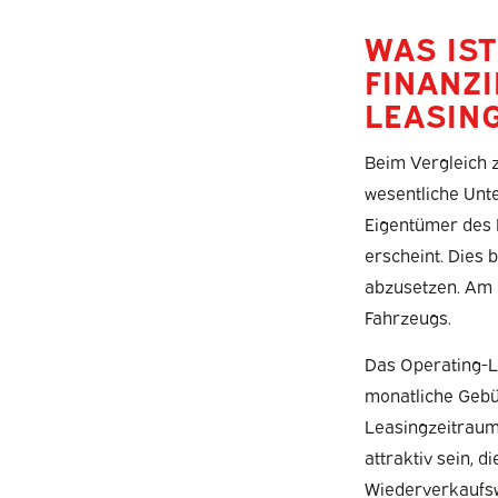
WAS IS
FINANZ
LEASIN
Beim Vergleich 
wesentliche Unt
Eigentümer des 
erscheint. Dies b
abzusetzen. Am 
Fahrzeugs.
Das Operating-Le
monatliche Gebü
Leasingzeitraum
attraktiv sein, 
Wiederverkaufs