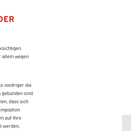
DER
ksichtigen.
or allem wegen
to niedriger die
g gebunden sind.
hen, dass sich
singoption
n auf Ihre
t werden,