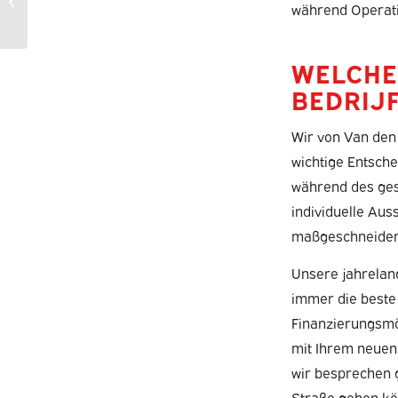
während Operati
zum Leasen aus?
WELCHE
BEDRIJ
Wir von Van den 
wichtige Entsch
während des ges
individuelle Aus
maßgeschneiderte
Unsere jahrelang
immer die beste 
Finanzierungsmö
mit Ihrem neuen
wir besprechen 
Straße gehen kö