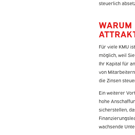
steuerlich abse
WARUM 
ATTRAK
Für viele KMU is
möglich, weil Si
Ihr Kapital für 
von Mitarbeitern
die Zinsen steue
Ein weiterer Vor
hohe Anschaffun
sicherstellen, d
Finanzierungslea
wachsende Unter