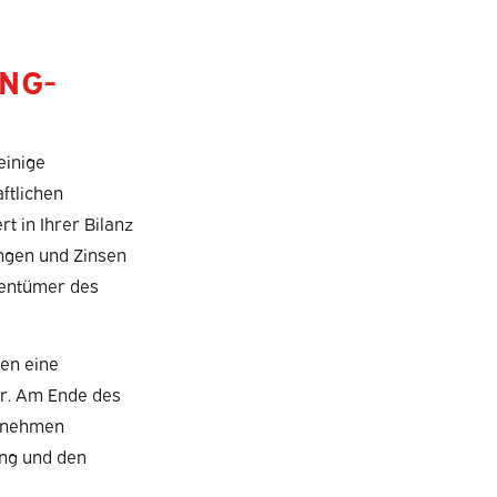
NG-
einige
ftlichen
 in Ihrer Bilanz
bungen und Zinsen
gentümer des
len eine
er. Am Ende des
ernehmen
ung und den