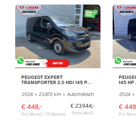
PEUGEOT EXPERT
PEUGEO
TRANSPORTER 2.0 HDI 145 PS
145 HP
AUTOMATIK L2 VIRTUAL
COCKPI
COCKPIT/ TEMPOMAT/
AIRCO
2024
●
23.872 km
●
Automatisch
2024
●
KLIMAANLAGE/
PARKASSISTENT/ DAB
€ 448,-
€ 448
€ 23.944,-
Ohne MwSt.
Pro Monat / 72 Monate
Pro Mona