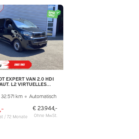
T EXPERT VAN 2.0 HDI
 AUT. L2 VIRTUELLES
T/ DAB/ PDC/ CRUISE/
32.571 km
●
Automatisch
,-
€ 23.944,-
Ohne MwSt.
t / 72 Monate