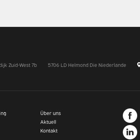
ijk Zuid-West 7b
5706 LD Helmond Die Niederlande
ing
Über uns
Aktuell
Kontakt