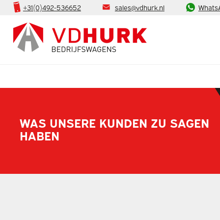
+31(0)492-536652
sales@vdhurk.nl
Whats
WAS UNSERE KUNDEN ZU SAGEN
HABEN