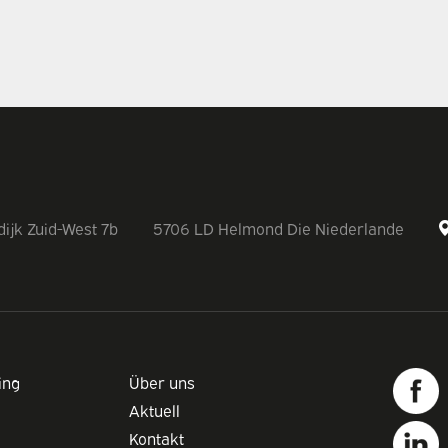
ijk Zuid-West 7b
5706 LD Helmond Die Niederlande
ing
Über uns
Aktuell
Kontakt