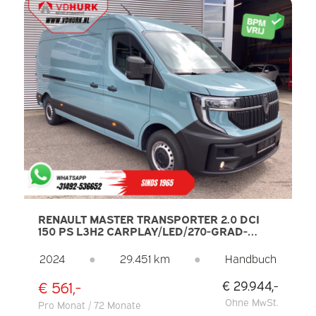
RENAULT MASTER TRANSPORTER 2.0 DCI
150 PS L3H2 CARPLAY/LED/270-GRAD-
TÜREN/2,5 T
ANHÄNGELAST/KAMERA/TEMPOMAT/PDC/KLIMAAN
2024
●
29.451 km
●
Handbuch
€ 561,-
€ 29.944,-
Ohne MwSt.
Pro Monat / 72 Monate