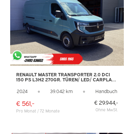
RENAULT MASTER TRANSPORTER 2.0 DCI
150 PS L3H2 270GR. TÜREN/ LED/ CARPLAY/
KAMERA/ 2,5 T ANHÄNGELAST/ TEMPOMAT/
PDC/ KLIMAANLAGE
2024
●
39.042 km
●
Handbuch
€ 561,-
€ 29.944,-
Ohne MwSt.
Pro Monat / 72 Monate