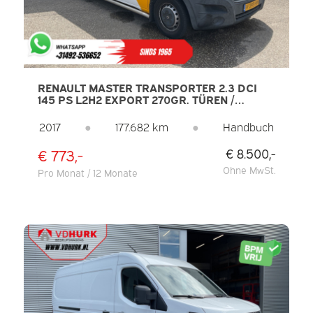
RENAULT MASTER TRANSPORTER 2.3 DCI
145 PS L2H2 EXPORT 270GR. TÜREN /
SITZHEIZUNG / KLIMAANLAGE / NAVI /
TEMPOMAT / PDC / SEITENSCHWELLER
2017
●
177.682 km
●
Handbuch
€ 773,-
€ 8.500,-
Ohne MwSt.
Pro Monat / 12 Monate