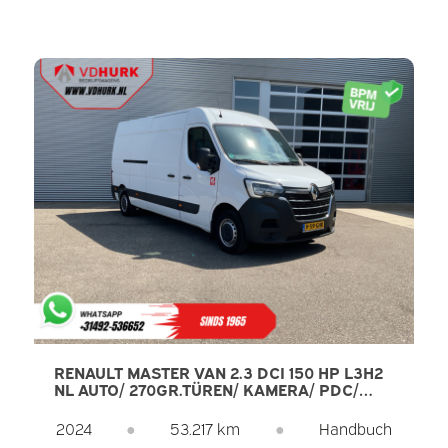
RENAULT MASTER VAN 2.3 DCI 150 HP L3H2
NL AUTO/ 270GR.TÜREN/ KAMERA/ PDC/
CRUISE/ ANHÄNGERKUPPLUNG/ AIRCO/
DAB
2024
●
53.217 km
●
Handbuch