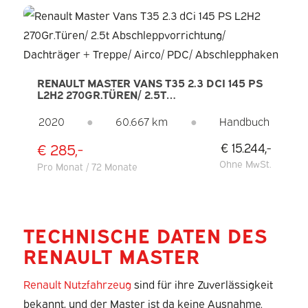
RENAULT MASTER VANS T35 2.3 DCI 145 PS
L2H2 270GR.TÜREN/ 2.5T
ABSCHLEPPVORRICHTUNG/ DACHTRÄGER +
TREPPE/ AIRCO/ PDC/ ABSCHLEPPHAKEN
2020
●
60.667 km
●
Handbuch
€ 285,-
€ 15.244,-
Ohne MwSt.
Pro Monat / 72 Monate
TECHNISCHE DATEN DES
RENAULT MASTER
Renault Nutzfahrzeug
sind für ihre Zuverlässigkeit
bekannt, und der Master ist da keine Ausnahme.