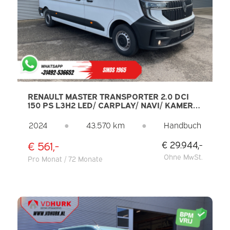
RENAULT MASTER TRANSPORTER 2.0 DCI
150 PS L3H2 LED/ CARPLAY/ NAVI/ KAMERA/
KLIMAANLAGE/ TEMPOMAT/ PDC
2024
●
43.570 km
●
Handbuch
€ 561,-
€ 29.944,-
Ohne MwSt.
Pro Monat / 72 Monate