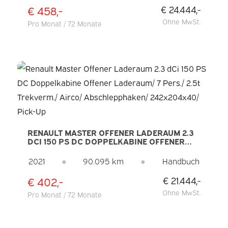
€ 458,-
€ 24.444,-
Ohne MwSt.
Pro Monat / 72 Monate
RENAULT MASTER OFFENER LADERAUM 2.3
DCI 150 PS DC DOPPELKABINE OFFENER
LADERAUM/ 7 PERS./ 2.5T TREKVERM./
AIRCO/ ABSCHLEPPHAKEN/ 242X204X40/
2021
●
90.095 km
●
Handbuch
PICK-UP
€ 402,-
€ 21.444,-
Ohne MwSt.
Pro Monat / 72 Monate