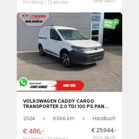
Ohne MwSt.
Pro Monat / 72 Monate
VOLKSWAGEN CADDY CARGO
TRANSPORTER 2.0 TDI 100 PS PAN
AMERICANA LED / 2 SCHIEBETÜREN /
VIRTUAL COCKPIT / CARPLAY /
2024
●
11.066 km
●
Handbuch
KAMERA / PDC / TEMPOMAT /
KLIMAANLAGE
€ 486,-
€ 25.944,-
Ohne MwSt.
Pro Monat / 72 Monate