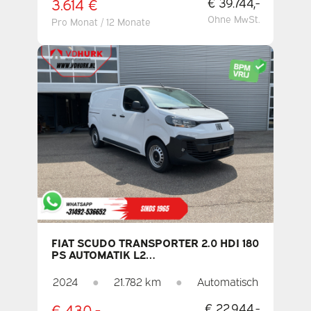
3.614 €
€ 39.744,-
Ohne MwSt.
Pro Monat / 12 Monate
FIAT SCUDO TRANSPORTER 2.0 HDI 180
PS AUTOMATIK L2
CARPLAY/NAVI/KAMERA/PDC/TEMPOMAT/KLIM
2024
●
21.782 km
●
Automatisch
€ 430,-
€ 22.944,-