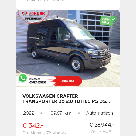
VOLKSWAGEN CRAFTER
TRANSPORTER 35 2.0 TDI 180 PS DSG
AUTOMATIK L3H3 DACHKOJE + TREPPE
/ 270-GRAD-TÜREN / BEHEIZBARER
2022
●
109.671 km
●
Automatisch
SITZ / CARPLAY / NAVI / KAMERA /
PDC / TEMPOMAT / KLIMAANLAGE
€ 542,-
€ 28.944,-
Ohne MwSt.
Pro Monat / 72 Monate