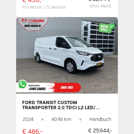
Ohne MwSt.
Pro Monat / 72 Monate
FORD TRANSIT CUSTOM
TRANSPORTER 2.0 TDCI L2 LED/
CARPLAY/ KAMERA/ KLIMAANLAGE/
PARKASSISTENT/ TEMPOMAT/ DAB
2024
●
40.116 km
●
Handbuch
€ 486,-
€ 25.944,-