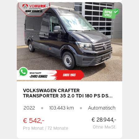
VOLKSWAGEN CRAFTER
TRANSPORTER 35 2.0 TDI 180 PS DSG
AUTOMATIK L3H3 DACHKOJE + TREPPE
/ 270-GRAD-TÜREN / BEHEIZBARER
2022
●
103.443 km
●
Automatisch
SITZ / CARPLAY / NAVI / KAMERA /
PDC / TEMPOMAT / KLIMAANLAGE
€ 542,-
€ 28.944,-
Ohne MwSt.
Pro Monat / 72 Monate