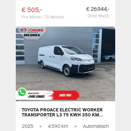
TEMPOMAT/ KLIMAANLAGE/
ANHÄNGERKUPPLUNG
€ 505,-
€ 26.944,-
Ohne MwSt.
Pro Monat / 72 Monate
TOYOTA PROACE ELECTRIC WORKER
TRANSPORTER L3 75 KWH 350 KM
WLTP SCHNELLLADER/ CARPLAY/
KLIMAANLAGE/ PARKASSISTENT/
2025
●
4.590 km
●
Automatisch
TEMPOMAT/ DAB