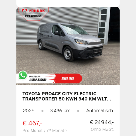
TOYOTA PROACE CITY ELECTRIC
TRANSPORTER 50 KWH 340 KM WLTP
L2 LED / 3 SITZE / SCHNELLLADER /
STANDHEIZUNG / SITZHEIZUNG /
2025
●
3.436 km
●
Automatisch
LENKRADHEIZUNG / CARPLAY /
KAMERA / PARKDISTANZKONTROLLE /
€ 467,-
€ 24.944,-
TEMPOMAT / KLIMAANLAGE
Ohne MwSt.
Pro Monat / 72 Monate