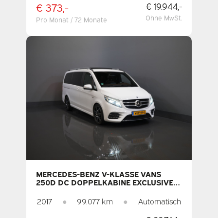
KLIMAANLAGE
€ 373,-
€ 19.944,-
Ohne MwSt.
Pro Monat / 72 Monate
MERCEDES-BENZ V-KLASSE VANS
250D DC DOPPELKABINE EXCLUSIVE
AMG/ PANO/ SITZVENTILE/ MEM.SITZE/
KÜHLFACH/ ADAPT.CRUISE/ 360
2017
●
99.077 km
●
Automatisch
KAMERA/ BURMESTER/ STANDKACHEL/
L