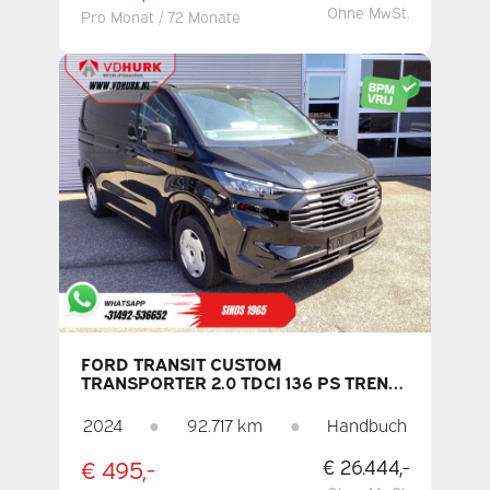
Ohne MwSt.
Pro Monat / 72 Monate
FORD TRANSIT CUSTOM
TRANSPORTER 2.0 TDCI 136 PS TREND
LED/ ADAPTIVE
GESCHWINDIGKEITSREGELUNG/
2024
●
92.717 km
●
Handbuch
SITZHEIZUNG/ CARPLAY/ NAVI/
KAMERA/ KLIMAANLAGE/ PDC/ DAB
€ 495,-
€ 26.444,-