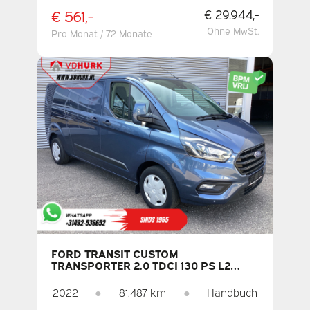
€ 561,-
€ 29.944,-
Ohne MwSt.
Pro Monat / 72 Monate
FORD TRANSIT CUSTOM
TRANSPORTER 2.0 TDCI 130 PS L2
TREND BI-XENON / 2,8 T ANHÄNGELAST
/ CARPLAY / KAMERA /
2022
●
81.487 km
●
Handbuch
PARKSENSOREN / TEMPOMAT / DAB /