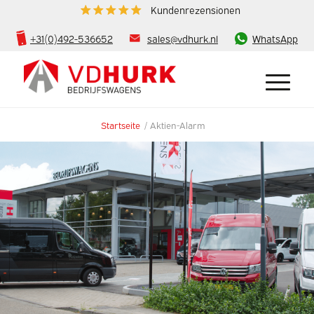
Kundenrezensionen
+31(0)492-536652
sales@vdhurk.nl
WhatsApp
Startseite
/
Aktien-Alarm