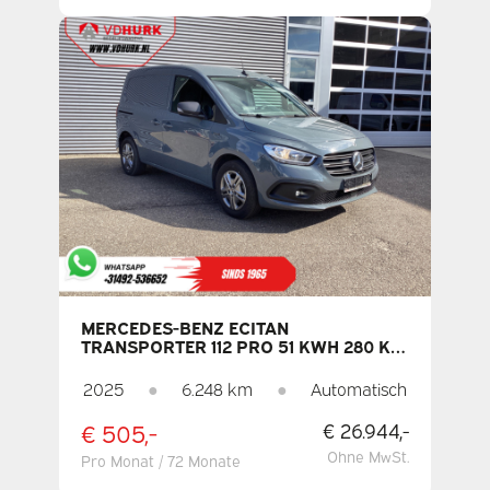
MERCEDES-BENZ ECITAN
TRANSPORTER 112 PRO 51 KWH 280 KM
WLTP SCHNELLLADER / SITZHEIZUNG /
CARPLAY / NAVI / KAMERA /
2025
●
6.248 km
●
Automatisch
KLIMAANLAGE / PDC / TEMPOMAT
€ 505,-
€ 26.944,-
Ohne MwSt.
Pro Monat / 72 Monate