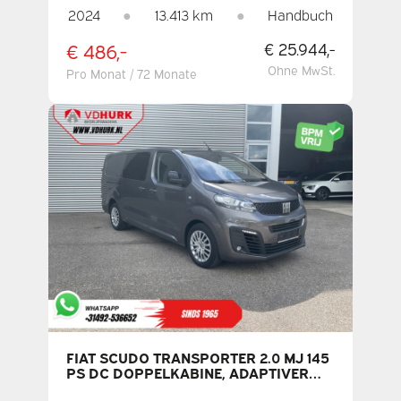
KLIMAANLAGE
2024
●
13.413 km
●
Handbuch
€ 486,-
€ 25.944,-
Ohne MwSt.
Pro Monat / 72 Monate
FIAT SCUDO TRANSPORTER 2.0 MJ 145
PS DC DOPPELKABINE, ADAPTIVER
TEMPOMAT, 2 SCHIEBETÜREN,