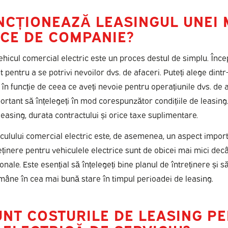
NCȚIONEAZĂ LEASINGUL UNEI 
ICE DE COMPANIE?
ehicul comercial electric este un proces destul de simplu. Înc
t pentru a se potrivi nevoilor dvs. de afaceri. Puteți alege din
în funcție de ceea ce aveți nevoie pentru operațiunile dvs. de a
portant să înțelegeți în mod corespunzător condițiile de leasing
easing, durata contractului și orice taxe suplimentare.
culului comercial electric este, de asemenea, un aspect importa
eținere pentru vehiculele electrice sunt de obicei mai mici dec
ionale. Este esențial să înțelegeți bine planul de întreținere și s
ămâne în cea mai bună stare în timpul perioadei de leasing.
UNT COSTURILE DE LEASING P