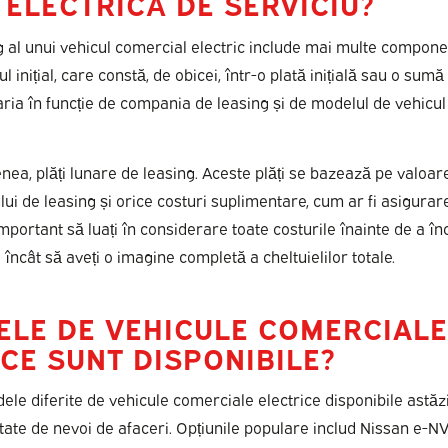
ELECTRICĂ DE SERVICIU?
g al unui vehicul comercial electric include mai multe compone
l inițial, care constă, de obicei, într-o plată inițială sau o sumă
ria în funcție de compania de leasing și de modelul de vehicul 
nea, plăți lunare de leasing. Aceste plăți se bazează pe valoare
ui de leasing și orice costuri suplimentare, cum ar fi asigurar
mportant să luați în considerare toate costurile înainte de a î
l încât să aveți o imagine completă a cheltuielilor totale.
ELE DE VEHICULE COMERCIALE
CE SUNT DISPONIBILE?
ele diferite de vehicule comerciale electrice disponibile astăz
etate de nevoi de afaceri. Opțiunile populare includ Nissan e-N