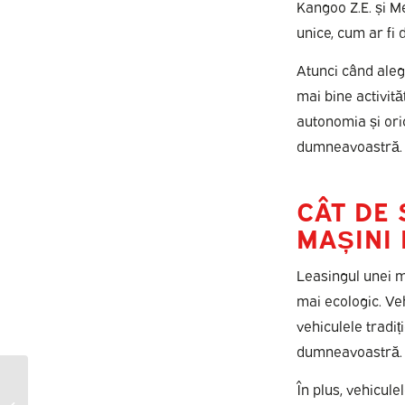
Kangoo Z.E. și M
unice, cum ar fi 
Atunci când alege
mai bine activită
autonomia și ori
dumneavoastră.
CÂT DE 
MAȘINI 
Leasingul unei m
mai ecologic. Ve
vehiculele tradi
dumneavoastră.
Este leasingul financiar
În plus, vehicule
potrivit pentru