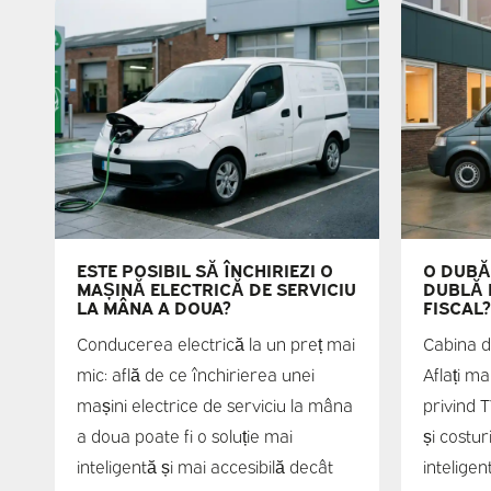
ESTE POSIBIL SĂ ÎNCHIRIEZI O
O DUBĂ
MAȘINĂ ELECTRICĂ DE SERVICIU
DUBLĂ 
LA MÂNA A DOUA?
FISCAL?
Conducerea electrică la un preț mai
Cabina du
mic: află de ce închirierea unei
Aflați ma
mașini electrice de serviciu la mâna
privind 
a doua poate fi o soluție mai
și costur
inteligentă și mai accesibilă decât
intelige