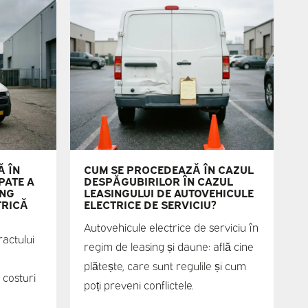
Ă ÎN
CUM SE PROCEDEAZĂ ÎN CAZUL
PATE A
DESPĂGUBIRILOR ÎN CAZUL
ING
LEASINGULUI DE AUTOVEHICULE
TRICĂ
ELECTRICE DE SERVICIU?
Autovehicule electrice de serviciu în
ractului
regim de leasing și daune: află cine
plătește, care sunt regulile și cum
 costuri
poți preveni conflictele.