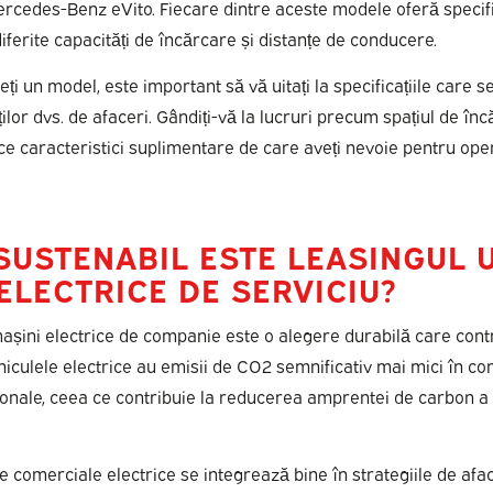
ercedes-Benz eVito. Fiecare dintre aceste modele oferă specifica
diferite capacități de încărcare și distanțe de conducere.
ți un model, este important să vă uitați la specificațiile care s
ților dvs. de afaceri. Gândiți-vă la lucruri precum spațiul de înc
ce caracteristici suplimentare de care aveți nevoie pentru oper
SUSTENABIL ESTE LEASINGUL 
ELECTRICE DE SERVICIU?
așini electrice de companie este o alegere durabilă care contri
hiculele electrice au emisii de CO2 semnificativ mai mici în c
ționale, ceea ce contribuie la reducerea amprentei de carbon 
le comerciale electrice se integrează bine în strategiile de afa