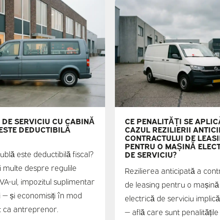
 DE SERVICIU CU CABINĂ
CE PENALITĂȚI SE APLIC
ESTE DEDUCTIBILĂ
CAZUL REZILIERII ANTICI
CONTRACTULUI DE LEAS
PENTRU O MAȘINĂ ELEC
blă este deductibilă fiscal?
DE SERVICIU?
i multe despre regulile
Rezilierea anticipată a cont
TVA-ul, impozitul suplimentar
de leasing pentru o mașină
i — și economisiți în mod
electrică de serviciu implică
nt ca antreprenor.
— află care sunt penalitățile