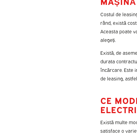
MAȘINĂ 
Costul de leasin
rând, există costu
Aceasta poate va
alegeți.
Există, de aseme
durata contractul
încărcare. Este i
de leasing, astfe
CE MOD
ELECTRI
Există multe mod
satisface o vari