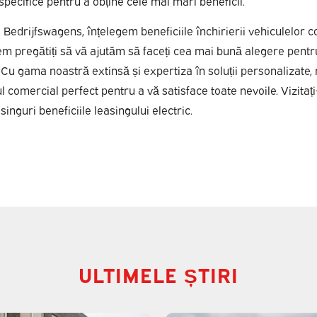
ecifice pentru a obține cele mai mari beneficii.
Bedrijfswagens, înțelegem beneficiile închirierii vehiculelor 
tem pregătiți să vă ajutăm să faceți cea mai bună alegere pent
u gama noastră extinsă și expertiza în soluții personalizate,
ul comercial perfect pentru a vă satisface toate nevoile. Vizita
singuri beneficiile leasingului electric.
ULTIMELE ȘTIRI