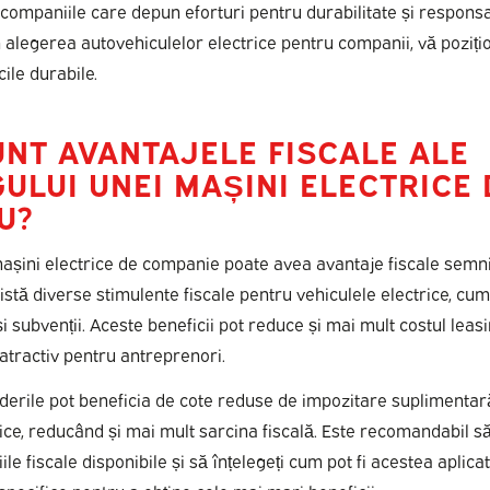
 companiile care depun eforturi pentru durabilitate și responsa
n alegerea autovehiculelor electrice pentru companii, vă poziț
cile durabile.
UNT AVANTAJELE FISCALE ALE
ULUI UNEI MAȘINI ELECTRICE 
U?
așini electrice de companie poate avea avantaje fiscale semnif
istă diverse stimulente fiscale pentru vehiculele electrice, cum
 și subvenții. Aceste beneficii pot reduce și mai mult costul leasi
 atractiv pentru antreprenori.
inderile pot beneficia de cote reduse de impozitare suplimenta
rice, reducând și mai mult sarcina fiscală. Este recomandabil să
ile fiscale disponibile și să înțelegeți cum pot fi acestea aplicat