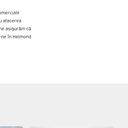
comerciale
ru afacerea
 ne asigurăm că
ți-ne în Helmond