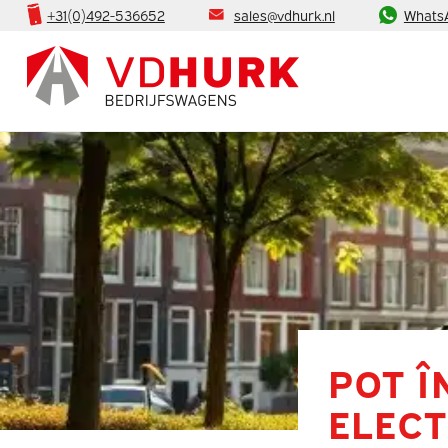
+31(0)492-536652
sales@vdhurk.nl
Whats
POT Î
ELECT