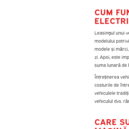
CUM FU
ELECTR
Leasingul unui v
modelului potrivi
modele și mărci, 
zi. Apoi, este im
suma lunară de l
Întreținerea vehi
costurile de într
vehiculele tradiț
vehiculul dvs. r
CARE S