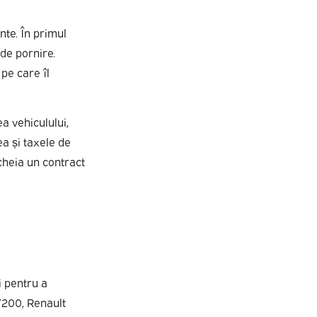
nte. În primul
 de pornire.
pe care îl
a vehiculului,
ea și taxele de
ncheia un contract
i pentru a
V200, Renault