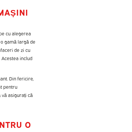
MAȘINI
epe cu alegerea
tr-o gamă largă de
faceri de zi cu
. Acestea includ
nt. Din fericire,
ât pentru
ă vă asigurați că
ENTRU O