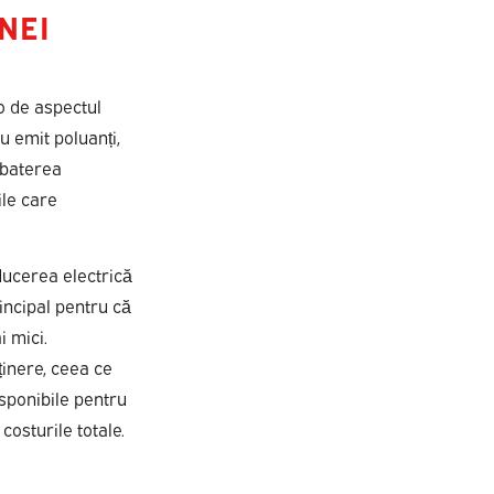
NEI
o de aspectul
u emit poluanți,
mbaterea
ile care
ducerea electrică
incipal pentru că
i mici.
ținere, ceea ce
isponibile pentru
costurile totale.