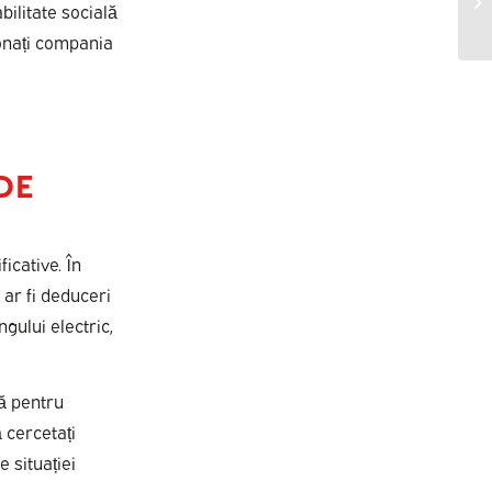
bilitate socială
ionați compania
DE
icative. În
 ar fi deduceri
ngului electric,
ră pentru
 cercetați
e situației