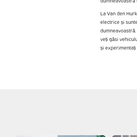
dumneavoastră sp
La Van den Hurk 
electrice și sun
dumneavoastră. C
veți găsi vehicul
și experimentați 