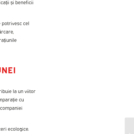
ții și beneficii
e potrivesc cel
ărcare,
ațiunile
UNEI
buie la un viitor
omparație cu
a companiei
ceri ecologice.