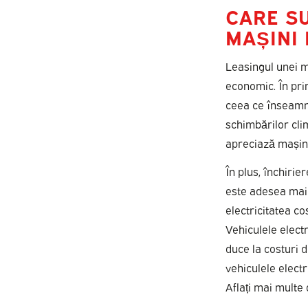
CARE SU
MAȘINI 
Leasingul unei m
economic. În prim
ceea ce înseamnă
schimbărilor cli
apreciază mașin
În plus, închiri
este adesea mai i
electricitatea co
Vehiculele electr
duce la costuri d
vehiculele electr
Aflați mai multe