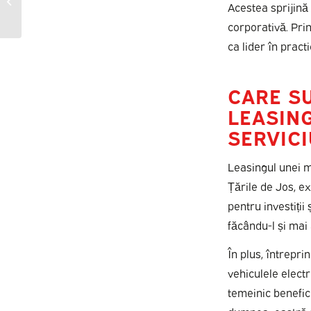
Acestea sprijină
întreprinderile
individuale?
corporativă. Pri
ca lider în practi
CARE S
LEASING
SERVICI
Leasingul unei m
Țările de Jos, ex
pentru investiții
făcându-l și mai
În plus, întrepr
vehiculele elect
temeinic benefici