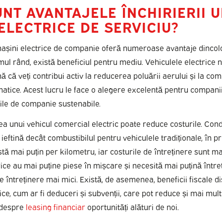
NT AVANTAJELE ÎNCHIRIERII U
ELECTRICE DE SERVICIU?
așini electrice de companie oferă numeroase avantaje dincol
ul rând, există beneficiul pentru mediu. Vehiculele electrice n
 că veți contribui activ la reducerea poluării aerului și la co
matice. Acest lucru le face o alegere excelentă pentru compani
ile de companie sustenabile.
erea unui vehicul comercial electric poate reduce costurile. Con
eftină decât combustibilul pentru vehiculele tradiționale, în pr
stă mai puțin per kilometru, iar costurile de întreținere sunt ma
ice au mai puține piese în mișcare și necesită mai puțină între
e întreținere mai mici. Există, de asemenea, beneficii fiscale d
ice, cum ar fi deduceri și subvenții, care pot reduce și mai mult 
 despre
leasing financiar
oportunități alături de noi.