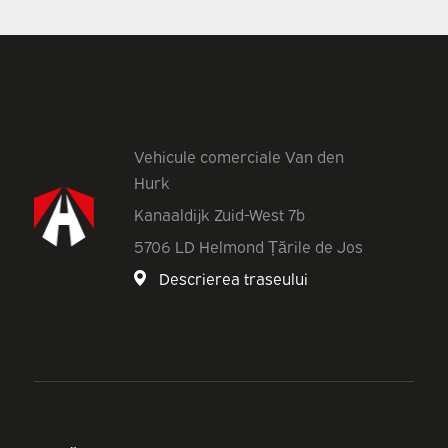
Vehicule comerciale Van den
Hurk
Kanaaldijk Zuid-West 7b
5706 LD Helmond Țările de Jos
Descrierea traseului