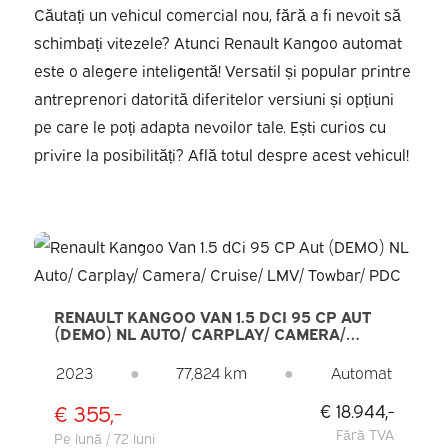
Căutați un vehicul comercial nou, fără a fi nevoit să
schimbați vitezele? Atunci Renault Kangoo automat
este o alegere inteligentă! Versatil și popular printre
antreprenori datorită diferitelor versiuni și opțiuni
pe care le poți adapta nevoilor tale. Ești curios cu
privire la posibilități? Află totul despre acest vehicul!
RENAULT KANGOO VAN 1.5 DCI 95 CP AUT
(DEMO) NL AUTO/ CARPLAY/ CAMERA/
CRUISE/ LMV/ TOWBAR/ PDC
2023
●
77,824 km
●
Automat
€ 355,-
€ 18.944,-
Fără TVA
Pe lună / 72 luni