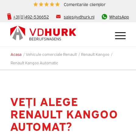
Comentariile clienților
+31(0)492-536652
sales@vdhurk.nl
WhatsApp
Acasa
/
Vehicule comerciale Renault
/
Renault Kangoo
/
Renault Kangoo Automatic
VEȚI ALEGE
RENAULT KANGOO
AUTOMAT?