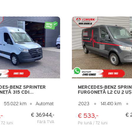
DES-BENZ SPRINTER
MERCEDES-BENZ SPRIN
ETĂ 315 CDI
FURGONETĂ L2 CU 2 UȘ
TĂ L2H2 3,5 T
GLISANTE / CAMERĂ 360
UNE/ ÎNCĂLZIRE
CARPLAY / AER CONDIȚ
●
55.022 km
●
Automat
2023
●
141.410 km
●
/ CARPLAY/ UȘI CU
SISTEM DE NAVIGAȚIE /
DERE LA 270°/
SENZORI DE PARCARE /
,-
€ 533,-
€ 36.944,-
€ 
ȚIE/ CAMERĂ/ PDC/
CÂRLIG DE REMORCAR
 CONTROL/ DAB
Fără TVA
 72 luni
Pe lună / 72 luni