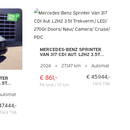
MERCEDES-BENZ SPRINTER
VAN 317 CDI AUT. L2H2 3.5T
TREKVERM./ LED/
270GR.DOORS/ NAVI/ CAMERA/
2024
●
27,147 km
●
Automat
CRUISE/ PDC
€ 861,-
€ 45.944,-
TER
3.5T
Fără TVA
Pe lună / 72 luni
TOEL/
Automat
 NAVI/
47.444,-
E
Fără TVA