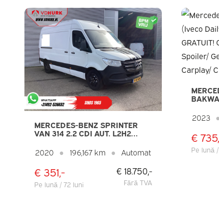
MERCE
BAKWAG
35S18H
GRATUI
2023
CAMION
MERCEDES-BENZ SPRINTER
GEV.ST
VAN 314 2.2 CDI AUT. L2H2
€ 735,
NAVI/ 
EXPORT CARPLAY/ AIRCO/
CAMERA/ CRUISE/ DAB/
Pe lună /
2020
●
196,167 km
●
Automat
REMORCĂ
€ 351,-
€ 18.750,-
Fără TVA
Pe lună / 72 luni