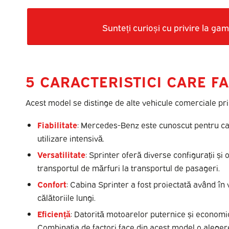
Sunteți curioși cu privire la ga
5 CARACTERISTICI CARE F
Acest model se distinge de alte vehicule comerciale pri
Fiabilitate
: Mercedes-Benz este cunoscut pentru calit
utilizare intensivă.
Versatilitate
: Sprinter oferă diverse configurații și 
transportul de mărfuri la transportul de pasageri.
Confort
: Cabina Sprinter a fost proiectată având în
călătoriile lungi.
Eficiență
: Datorită motoarelor puternice și econom
Combinația de factori face din acest model o aleger