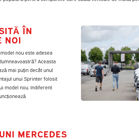
SITĂ ÎN
 NOI
n model nou este adesea
u dumneavoastră? Aceasta
ază mai puțin decât unul
tajul unui Sprinter folosit
nui model nou. Indiferent
funcționează
IUNI MERCEDES