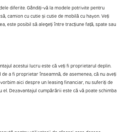
le diferite. Gândiți-vă la modele potrivite pentru
ă, camion cu cutie și cutie de mobilă cu hayon. Veți
 este posibil să alegeți între tracțiune față, spate sau
jul acestui lucru este că veți fi proprietarul deplin.
l de a fi proprietar înseamnă, de asemenea, că nu aveți
 vorbim aici despre un leasing financiar, nu suferiți de
ți cu el. Dezavantajul cumpărării este că vă poate schimba
cepută pentru utilizatorii de afaceri care doresc