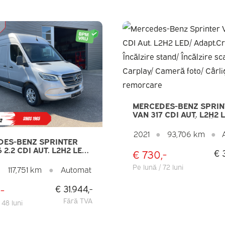
MERCEDES-BENZ SPRIN
VAN 317 CDI AUT. L2H2 
ADAPT.CRUISE/ ÎNCĂLZ
STAND/ ÎNCĂLZIRE SCA
2021
●
93,706 km
●
CARPLAY/ CAMERĂ FOT
DES-BENZ SPRINTER
CÂRLIG REMORCARE
 2.2 CDI AUT. L2H2 LED/
€ 730,-
€ 
IRE STAND/
MBUX/ GEV.STOEL/
Pe lună / 72 luni
●
117,751 km
●
Automat
ERW./ 360 CAMERA/
 270GR.UȘI/ NAVI/
-
€ 31.944,-
 17”L
Fără TVA
 48 luni