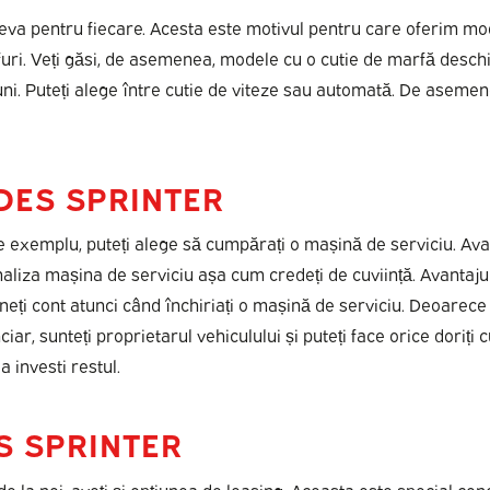
a pentru fiecare. Acesta este motivul pentru care oferim mode
ri. Veți găsi, de asemenea, modele cu o cutie de marfă deschis
i. Puteți alege între cutie de viteze sau automată. De asemenea,
DES SPRINTER
 exemplu, puteți alege să cumpărați o mașină de serviciu. Avanta
aliza mașina de serviciu așa cum credeți de cuviință. Avantaju
 țineți cont atunci când închiriați o mașină de serviciu. Deoarece
ciar, sunteți proprietarul vehiculului și puteți face orice dori
 investi restul.
S SPRINTER
e la noi, aveți și opțiunea de leasing. Aceasta este special con