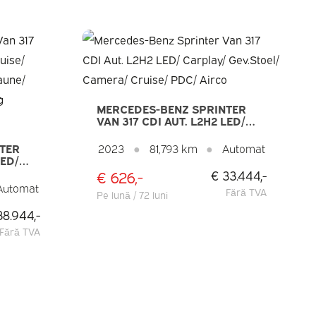
MERCEDES-BENZ SPRINTER
VAN 317 CDI AUT. L2H2 LED/
CARPLAY/ GEV.STOEL/
CAMERA/ CRUISE/ PDC/ AIRCO
TER
2023
●
81,793 km
●
Automat
LED/
IRE
€ 626,-
€ 33.444,-
UNE/
Automat
Fără TVA
Pe lună / 72 luni
O/
38.944,-
Fără TVA