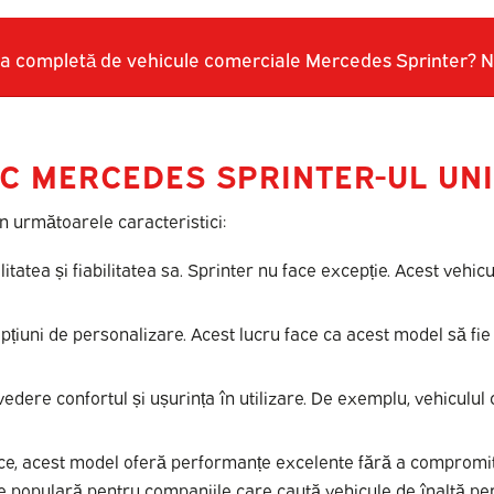
ma completă de vehicule comerciale Mercedes Sprinter? Nu 
AC MERCEDES SPRINTER-UL UN
n următoarele caracteristici:
atea și fiabilitatea sa. Sprinter nu face excepție. Acest vehicu
opțiuni de personalizare. Acest lucru face ca acest model să fie p
 vedere confortul și ușurința în utilizare. De exemplu, vehicul
ice, acest model oferă performanțe excelente fără a compromit
e populară pentru companiile care caută vehicule de înaltă pe