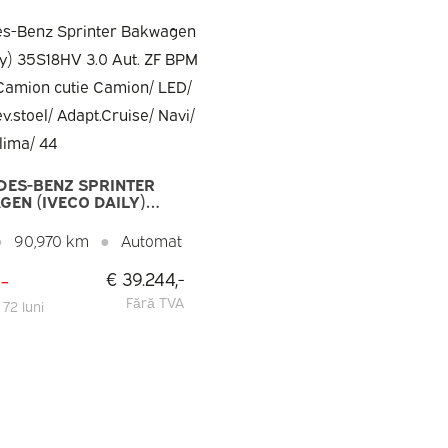
DES-BENZ SPRINTER
EN (IVECO DAILY)
V 3.0 AUT. ZF BPM
T! CAMION CUTIE
●
90,970 km
●
Automat
/ LED/ SPOILER/
OEL/ ADAPT.CRUISE/
-
€ 39.244,-
CARPLAY/ CLIMA/ 44
Fără TVA
 72 luni