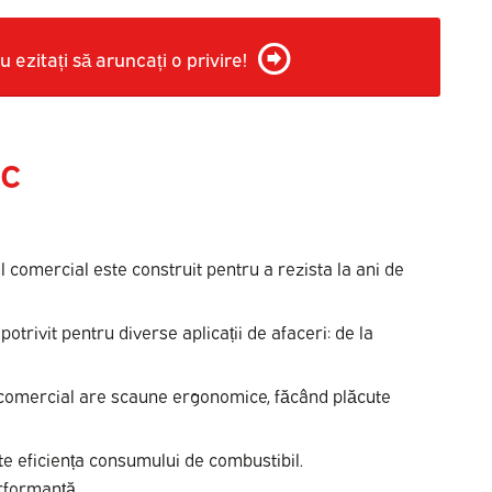
ezitați să aruncați o privire!
IC
l comercial este construit pentru a rezista la ani de
otrivit pentru diverse aplicații de afaceri: de la
ul comercial are scaune ergonomice, făcând plăcute
e eficiența consumului de combustibil.
rformanță.