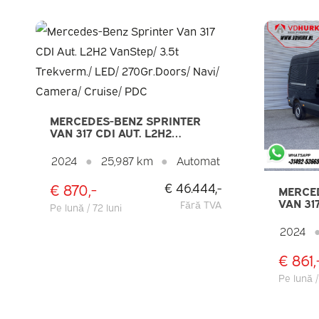
MERCEDES-BENZ SPRINTER
VAN 317 CDI AUT. L2H2
VANSTEP/ 3.5T TREKVERM./
LED/ 270GR.DOORS/ NAVI/
2024
●
25,987 km
●
Automat
CAMERA/ CRUISE/ PDC
€ 870,-
€ 46.444,-
MERCE
VAN 317
Fără TVA
Pe lună / 72 luni
TREKVE
270GR.
2024
CRUISE
€ 861,
Pe lună /