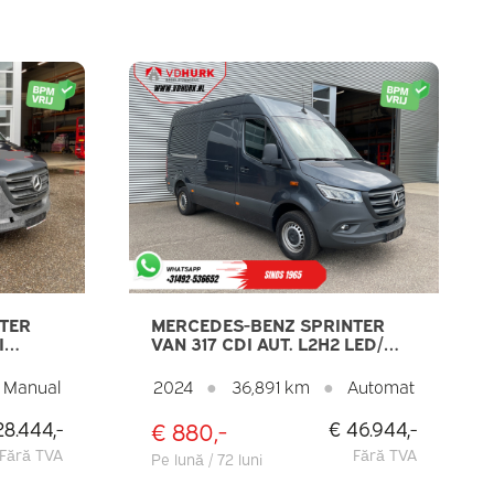
TER
MERCEDES-BENZ SPRINTER
I
VAN 317 CDI AUT. L2H2 LED/
° /
SEATVERW./ SCAUN REGLABIL/
IONAT /
270GR.UȘI/ NAVI/ CAMERA/
Manual
2024
●
36,891 km
●
Automat
CRUISE/ AIRCO/ PDC
€ 880,-
28.444,-
€ 46.944,-
E
Fără TVA
Fără TVA
Pe lună / 72 luni