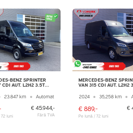
DES-BENZ SPRINTER
MERCEDES-BENZ SPRIN
 CDI AUT. L2H2 3.5T
VAN 315 CDI AUT. L2H2 
RM./ LED/
TREKVERM./ LED/ GEV.S
DOORS/ NAVI/ CAMERA/
10.25” MBUX/ CLIMA/
●
23.847 km
●
Automat
2024
●
35,258 km
●
/ PDC
STOELVERW./ CARPLAY/
CRUISE/ CAMERA/ PDC/
-
€ 889,-
€ 45.944,-
€ 
CÂRLIG DE REMORCAR
Fără TVA
 72 luni
Pe lună / 72 luni