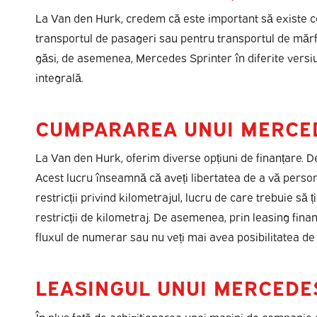
La Van den Hurk, credem că este important să existe cev
transportul de pasageri sau pentru transportul de mărfu
găsi, de asemenea, Mercedes Sprinter în diferite versiun
integrală.
CUMPARAREA UNUI MERCE
La Van den Hurk, oferim diverse opțiuni de finanțare. De
Acest lucru înseamnă că aveți libertatea de a vă person
restricții privind kilometrajul, lucru de care trebuie să
restricții de kilometraj. De asemenea, prin leasing finan
fluxul de numerar sau nu veți mai avea posibilitatea de a
LEASINGUL UNUI MERCEDE
În plus față de achiziționarea unei mașini de companie d