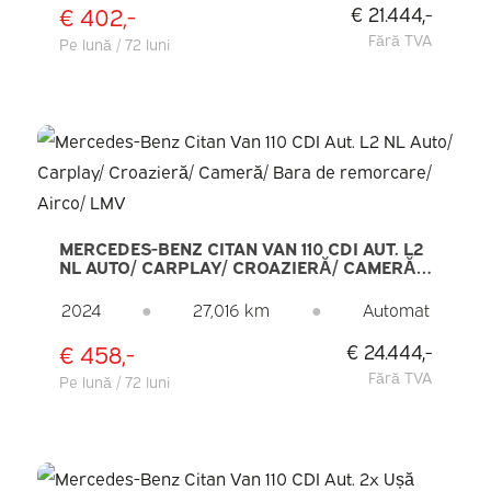
€ 402,-
€ 21.444,-
Fără TVA
Pe lună / 72 luni
MERCEDES-BENZ CITAN VAN 110 CDI AUT. L2
NL AUTO/ CARPLAY/ CROAZIERĂ/ CAMERĂ/
BARA DE REMORCARE/ AIRCO/ LMV
2024
●
27,016 km
●
Automat
€ 458,-
€ 24.444,-
Fără TVA
Pe lună / 72 luni