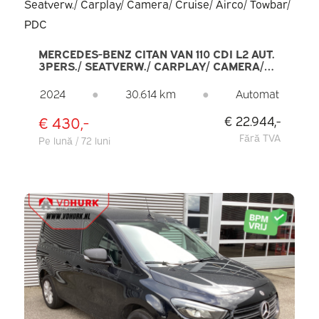
MERCEDES-BENZ CITAN VAN 110 CDI L2 AUT.
3PERS./ SEATVERW./ CARPLAY/ CAMERA/
CRUISE/ AIRCO/ TOWBAR/ PDC
2024
●
30.614 km
●
Automat
€ 430,-
€ 22.944,-
Fără TVA
Pe lună / 72 luni