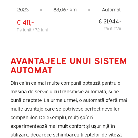
CARPLAY/ CRUISE CONTROL/ AER
CONDIȚIONAT/ BARE DE ACOPERIȘ
2023
●
88,067 km
●
Automat
€ 411,-
€ 21.944,-
Fără TVA
Pe lună / 72 luni
AVANTAJELE UNUI SISTEM
AUTOMAT
Din ce în ce mai multe companii optează pentru o
mașină de serviciu cu transmisie automată, și pe
bună dreptate. La urma urmei, o automată oferă mai
multe avantaje care se potrivesc perfect nevoilor
companiilor. De exemplu, mulți șoferi
experimentează mai mult confort și ușurință în
utilizare, deoarece schimbarea treptelor de viteză