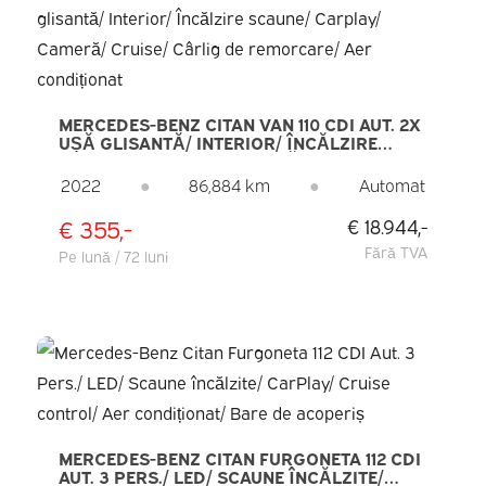
MERCEDES-BENZ CITAN VAN 110 CDI AUT. 2X
UȘĂ GLISANTĂ/ INTERIOR/ ÎNCĂLZIRE
SCAUNE/ CARPLAY/ CAMERĂ/ CRUISE/
CÂRLIG DE REMORCARE/ AER CONDIȚIONAT
2022
●
86,884 km
●
Automat
€ 355,-
€ 18.944,-
Fără TVA
Pe lună / 72 luni
MERCEDES-BENZ CITAN FURGONETA 112 CDI
AUT. 3 PERS./ LED/ SCAUNE ÎNCĂLZITE/