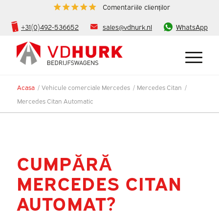
Comentariile clienților
+31(0)492-536652
sales@vdhurk.nl
WhatsApp
Acasa
/
Vehicule comerciale Mercedes
/
Mercedes Citan
/
Mercedes Citan Automatic
CUMPĂRĂ
MERCEDES CITAN
AUTOMAT?