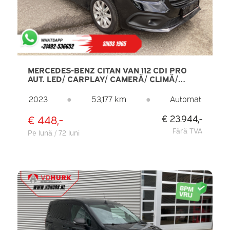
MERCEDES-BENZ CITAN VAN 112 CDI PRO
AUT. LED/ CARPLAY/ CAMERĂ/ CLIMĂ/
CRUISE/ ÎNCĂLZIRE SCAUNE/ CÂRLIG
REMORCARE
2023
●
53,177 km
●
Automat
€ 448,-
€ 23.944,-
Fără TVA
Pe lună / 72 luni