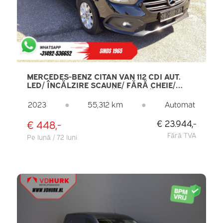
MERCEDES-BENZ CITAN VAN 112 CDI AUT.
LED/ ÎNCĂLZIRE SCAUNE/ FĂRĂ CHEIE/
CARPLAY/ NAVI/ CLIMĂ/ CAMERĂ/ LMV/
BARA DE REMORCARE
2023
●
55,312 km
●
Automat
€ 448,-
€ 23.944,-
Fără TVA
Pe lună / 72 luni