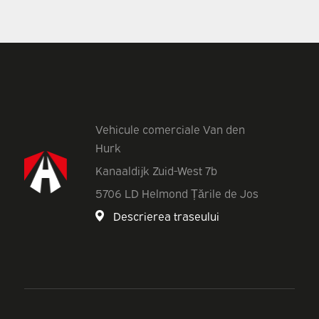
Vehicule comerciale Van den
Hurk
Kanaaldijk Zuid-West 7b
5706 LD Helmond Țările de Jos
Descrierea traseului