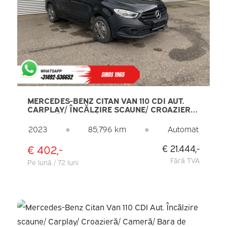
MERCEDES-BENZ CITAN VAN 110 CDI AUT.
CARPLAY/ ÎNCĂLZIRE SCAUNE/ CROAZIERĂ/
CAMERĂ FOTO/ CÂRLIG REMORCARE/ AER
CONDIȚIONAT
2023
●
85,796 km
●
Automat
€ 402,-
€ 21.444,-
Fără TVA
Pe lună / 72 luni