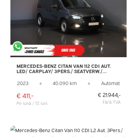
MERCEDES-BENZ CITAN VAN 112 CDI AUT.
LED/ CARPLAY/ 3PERS./ SEATVERW./
CRUISE/ CAMERA/ DAB
2023
●
40.090 km
●
Automat
€ 411,-
€ 21.944,-
Fără TVA
Pe lună / 72 luni